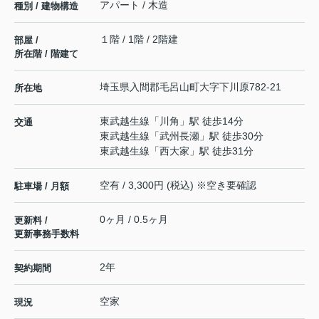
アパート / 木造
種別 / 建物構造
１階 / 1階 / 2階建
部屋 /
所在階 / 階建て
埼玉県
入間郡毛呂山町
大字下川原
782-21
所在地
東武越生線
「
川角
」駅 徒歩14分
交通
東武越生線
「
武州長瀬
」駅 徒歩30分
東武越生線
「
西大家
」駅 徒歩31分
空有 / 3,300円 (税込) ※空き要確認
駐車場 / 月額
0ヶ月 / 0.5ヶ月
更新料 /
更新事務手数料
2年
契約期間
空家
現況