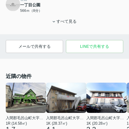
一丁目公園
566ｍ（8分）
すべて見る
メールで共有する
LINEで共有する
近隣の物件
入間郡毛呂山町大字前久保
入間郡毛呂山町大字下川原
入間郡毛呂山町大字小田谷
1R (14.58㎡)
1K (20.28㎡)
1
1K (28.37㎡)