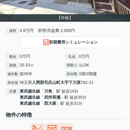
【外観】
4.8万円 管理/共益費 2,000円
賃料
初期費用シミュレーション
0万円
0万円
敷金
礼金
33.53㎡
1LDK
面積
間取り
築39年
1階/2階建
築年数
所在階
埼玉県
入間郡毛呂山町
大字下川原
782-21
所在地
東武越生線
「
川角
」駅 徒歩14分
交通
東武越生線
「
武州長瀬
」駅 徒歩30分
東武越生線
「
西大家
」駅 徒歩31分
物件の特徴