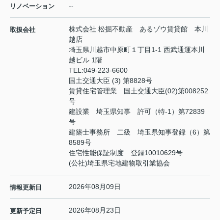
--
リノベーション
株式会社 松掘不動産 あるゾウ賃貸館 本川
取扱会社
越店
埼玉県川越市中原町１丁目1-1 西武通運本川
越ビル 1階
TEL:
049-223-6600
国土交通大臣 (3) 第8828号
賃貸住宅管理業 国土交通大臣(02)第008252
号
建設業 埼玉県知事 許可（特-1）第72839
号
建築士事務所 二級 埼玉県知事登録（6）第
8589号
住宅性能保証制度 登録10010629号
(公社)埼玉県宅地建物取引業協会
2026年08月09日
情報更新日
2026年08月23日
更新予定日