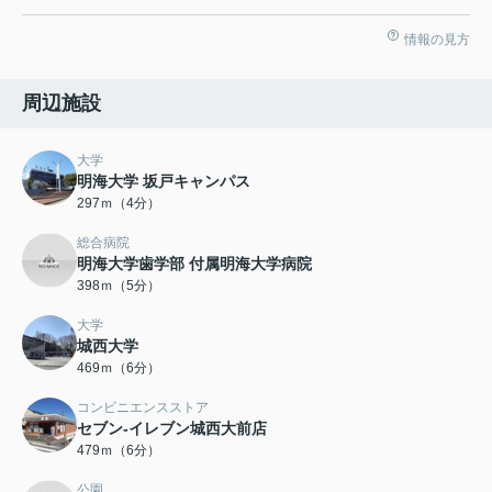
情報の見方
周辺施設
大学
明海大学 坂戸キャンパス
297ｍ（4分）
総合病院
明海大学歯学部 付属明海大学病院
398ｍ（5分）
大学
城西大学
469ｍ（6分）
コンビニエンスストア
セブン-イレブン城西大前店
479ｍ（6分）
公園