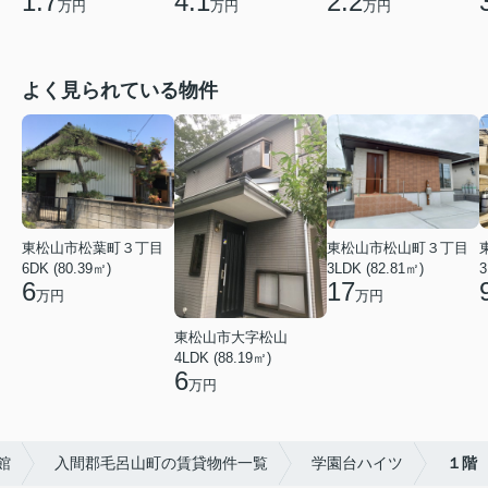
1.7
2.2
4.1
万円
万円
万円
よく見られている物件
東松山市松葉町３丁目
東松山市松山町３丁目
6DK (80.39㎡)
3LDK (82.81㎡)
3
6
17
万円
万円
東松山市大字松山
4LDK (88.19㎡)
6
万円
館
入間郡毛呂山町の賃貸物件一覧
学園台ハイツ
１階