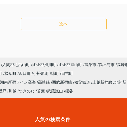
次へ
入間郡毛呂山町
比企郡滑川町
比企郡嵐山町
鴻巣市
鶴ヶ島市
高崎
町
松葉町
沢口町
小松原町
緑町
日吉町
湘南新宿ライン高海
高崎線
西武新宿線
秩父鉄道
上越新幹線
北陸
坂戸
川越
つきのわ
若葉
武蔵嵐山
熊谷
人気の検索条件