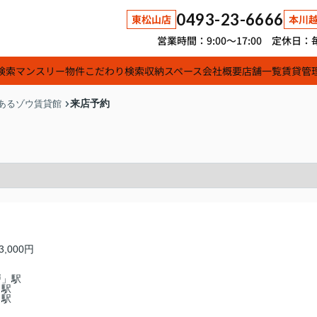
0493-23-6666
東松山店
本川
営業時間：9:00～17:00 定休
検索
マンスリー物件
こだわり検索
収納スペース
会社概要
店舗一覧
賃貸管
来店予約
あるゾウ賃貸館
3,000円
戸」駅
」駅
」駅