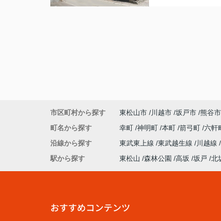
市区町村から探す
東松山市
川越市
坂戸市
熊谷市
町名から探す
幸町
神明町
本町
箭弓町
六軒
沿線から探す
東武東上線
東武越生線
川越線
駅から探す
東松山
森林公園
高坂
坂戸
北
おすすめコンテンツ