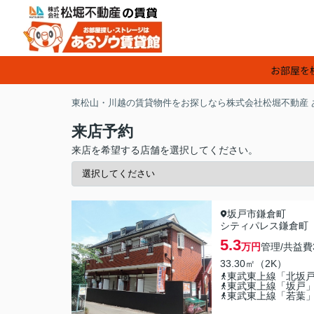
お部屋を
東松山・川越の賃貸物件をお探しなら株式会社松堀不動産 
来店予約
来店を希望する店舗を選択してください。
坂戸市鎌倉町
シティパレス鎌倉町
5.3
万円
管理/共益費
33.30㎡（2K）
東武東上線「北坂
東武東上線「坂戸
東武東上線「若葉