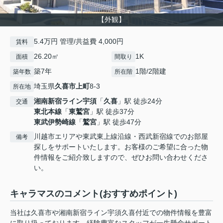
【外観】
5.4万円 管理/共益費 4,000円
賃料
26.20㎡
1K
面積
間取り
築7年
1階/2階建
築年数
所在階
埼玉県
久喜市
上町
8-3
所在地
湘南新宿ライン宇須
「
久喜
」駅 徒歩24分
交通
東北本線
「
東鷲宮
」駅 徒歩37分
東武伊勢崎線
「
鷲宮
」駅 徒歩47分
川越市エリアや東武東上線沿線・西武新宿線でのお部屋
備考
探しをサポートいたします。お客様のご希望に合った物
件情報をご紹介致しますので、ぜひお問い合わせくださ
い。
キャラマスのコメント(おすすめポイント)
当社は久喜市や湘南新宿ライン宇須久喜付近での物件情報を豊富
に取り扱っております。経験豊富なスタッフが一生懸命サポート