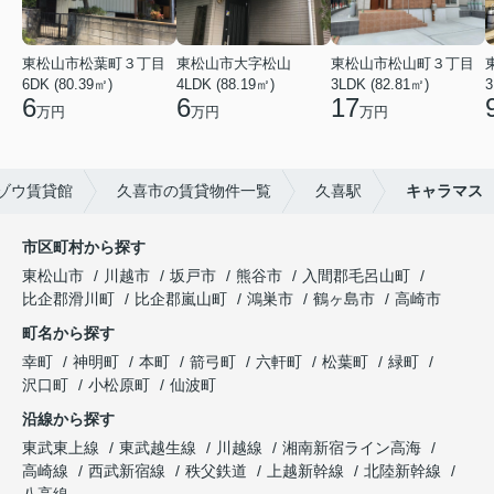
東松山市松葉町３丁目
東松山市大字松山
東松山市松山町３丁目
6DK (80.39㎡)
4LDK (88.19㎡)
3LDK (82.81㎡)
3
6
6
17
万円
万円
万円
ゾウ賃貸館
久喜市の賃貸物件一覧
久喜駅
キャラマス
市区町村から探す
東松山市
川越市
坂戸市
熊谷市
入間郡毛呂山町
比企郡滑川町
比企郡嵐山町
鴻巣市
鶴ヶ島市
高崎市
町名から探す
幸町
神明町
本町
箭弓町
六軒町
松葉町
緑町
沢口町
小松原町
仙波町
沿線から探す
東武東上線
東武越生線
川越線
湘南新宿ライン高海
高崎線
西武新宿線
秩父鉄道
上越新幹線
北陸新幹線