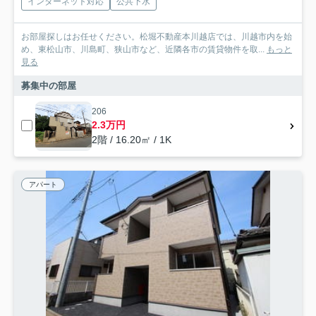
インターネット対応
公共下水
お部屋探しはお任せください。松堀不動産本川越店では、川越市内を始
め、東松山市、川島町、狭山市など、近隣各市の賃貸物件を取...
もっと
見る
募集中の部屋
206
2.3万円
2階 / 16.20㎡ / 1K
アパート