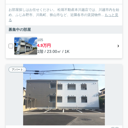
お部屋探しはお任せください。 松堀不動産本川越店では、川越市内を始
め、ふじみ野市、川島町、狭山市など、近隣各市の賃貸物件...
もっと見
る
募集中の部屋
105
4.9万円
1階 / 23.00㎡ / 1K
アパート