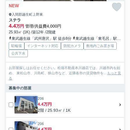
NEW
入間郡越生町上野東
ステラ
4.4
万円
管理/共益費4,000円
25.93㎡ (1K) /築12年 /2階建
東武越生線「武州唐沢」駅 徒歩8分
東武越生線「東毛呂」駅 徒歩16分
駐輪場
インターネット対応
防犯カメラ
敷地内ごみ置き場
公共下水
お部屋探しはお任せください。松堀不動産本川越店では、川越市内を始
め、 東松山市、川島町、狭山市など、近隣各市の賃貸物件を...
もっと見
る
募集中の部屋
206
4.4万円
2階 / 25.93㎡ / 1K
206
4.4万円