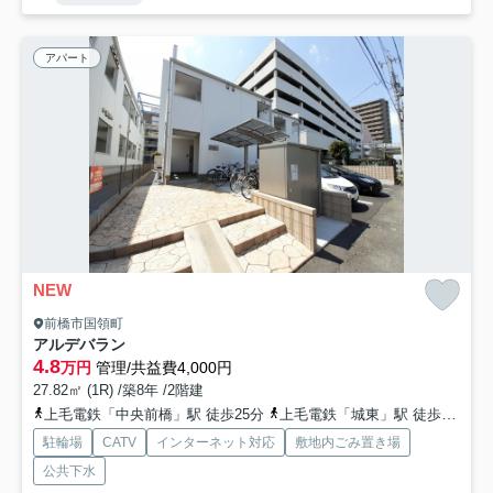
アパート
NEW
前橋市国領町
アルデバラン
4.8
万円
管理/共益費4,000円
27.82㎡ (1R) /築8年 /2階建
上毛電鉄「中央前橋」駅 徒歩25分
上毛電鉄「城東」駅 徒歩29分
駐輪場
CATV
インターネット対応
敷地内ごみ置き場
公共下水