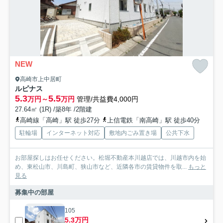
NEW
高崎市上中居町
ルピナス
5.3
5.5
万円～
万円
管理/共益費4,000円
27.64㎡ (1R) /築8年 /2階建
高崎線「高崎」駅 徒歩27分
上信電鉄「南高崎」駅 徒歩40分
駐輪場
インターネット対応
敷地内ごみ置き場
公共下水
お部屋探しはお任せください。松堀不動産本川越店では、川越市内を始
め、東松山市、川島町、狭山市など、近隣各市の賃貸物件を取...
もっと
見る
募集中の部屋
105
5.3万円