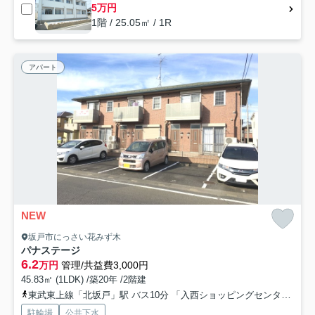
5万円
1階 / 25.05㎡ / 1R
アパート
NEW
坂戸市にっさい花みず木
パナステージ
6.2
万円
管理/共益費3,000円
45.83㎡ (1LDK) /築20年 /2階建
東武東上線「北坂戸」駅 バス10分 「入西ショッピングセンター前」 停歩21分
駐輪場
公共下水