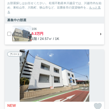
お部屋探しはお任せください。 松堀不動産本川越店では、川越市内を始
め、東松山市、川島町、狭山市など、近隣各市の賃貸物件を...
もっと見
る
募集中の部屋
106
5.3万円
1階 / 24.57㎡ / 1K
アパート
NEW