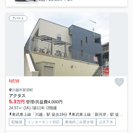
アパート
NEW
川越市新宿町
アクタス
5.3
万円
管理/共益費4,000円
24.57㎡ (1K) /築11年 /2階建
東武東上線「川越」駅 徒歩19分
東武東上線「新河岸」駅 徒歩23分
駐輪場
インターネット対応
敷地内ごみ置き場
公共下水