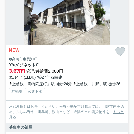
NEW
高崎市東貝沢町
Y'sメゾネットC
3.6
万円
管理/共益費2,000円
35.14㎡ (1LDK) /築27年 /2階建
上越線「高崎問屋町」駅 徒歩24分
上越線「井野」駅 徒歩26分
高
駐輪場
公共下水
お部屋探しはお任せください。松堀不動産本川越店では、川越市内を始
め、ふじみ野市、川島町、狭山市など、近隣各市の賃貸物件を...
もっと
見る
募集中の部屋