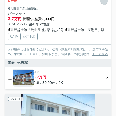
NEW
入間郡毛呂山町若山
パーレット
3.7
万円
管理/共益費2,000円
30.90㎡ (2K) /築41年 /2階建
東武越生線「武州長瀬」駅 徒歩9分
東武越生線「東毛呂」駅 徒歩22分
CATV
公共下水
お部屋探しはお任せください。 松堀不動産本川越店では、川越市内を始
め、東松山市、川島町、狭山市など、 近隣各市の賃貸物件...
もっと見る
募集中の部屋
203
3.7万円
2階 / 30.90㎡ / 2K
アパート