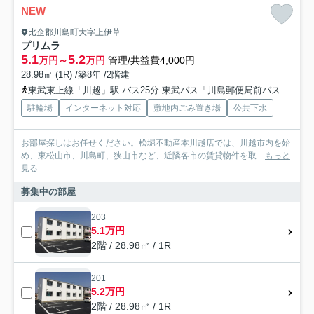
NEW
比企郡川島町大字上伊草
プリムラ
5.1
5.2
万円～
万円
管理/共益費4,000円
28.98㎡ (1R) /築8年 /2階建
東武東上線「川越」駅 バス25分 東武バス「川島郵便局前バス停」 停歩1分
駐輪場
インターネット対応
敷地内ごみ置き場
公共下水
お部屋探しはお任せください。松堀不動産本川越店では、川越市内を始
め、東松山市、川島町、狭山市など、近隣各市の賃貸物件を取...
もっと
見る
募集中の部屋
203
5.1万円
2階 / 28.98㎡ / 1R
201
5.2万円
2階 / 28.98㎡ / 1R