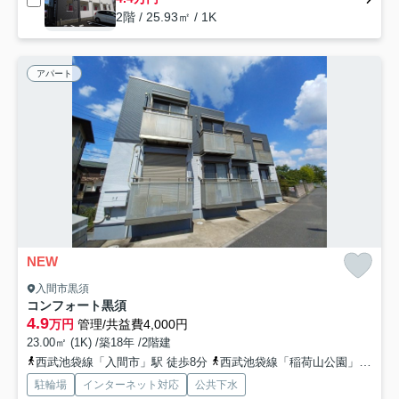
2階 / 25.93㎡ / 1K
アパート
NEW
入間市黒須
コンフォート黒須
4.9
万円
管理/共益費4,000円
23.00㎡ (1K) /築18年 /2階建
西武池袋線「入間市」駅 徒歩8分
西武池袋線「稲荷山公園」駅 徒歩14分
駐輪場
インターネット対応
公共下水