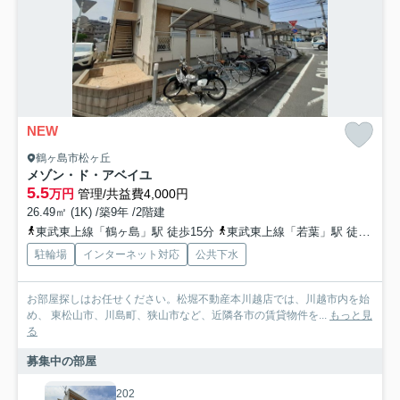
NEW
鶴ヶ島市松ヶ丘
メゾン・ド・アベイユ
5.5
万円
管理/共益費4,000円
26.49㎡ (1K) /築9年 /2階建
東武東上線「鶴ヶ島」駅 徒歩15分
東武東上線「若葉」駅 徒歩36分
駐輪場
インターネット対応
公共下水
お部屋探しはお任せください。松堀不動産本川越店では、川越市内を始
め、 東松山市、川島町、狭山市など、近隣各市の賃貸物件を...
もっと見
る
募集中の部屋
202