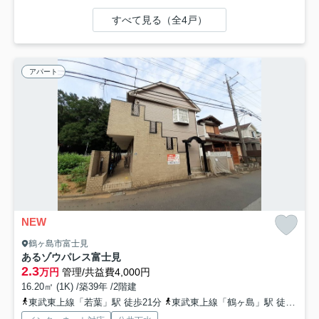
すべて見る（全4戸）
アパート
NEW
鶴ヶ島市富士見
あるゾウパレス富士見
2.3
万円
管理/共益費4,000円
16.20㎡ (1K) /築39年 /2階建
東武東上線「若葉」駅 徒歩21分
東武東上線「鶴ヶ島」駅 徒歩27分