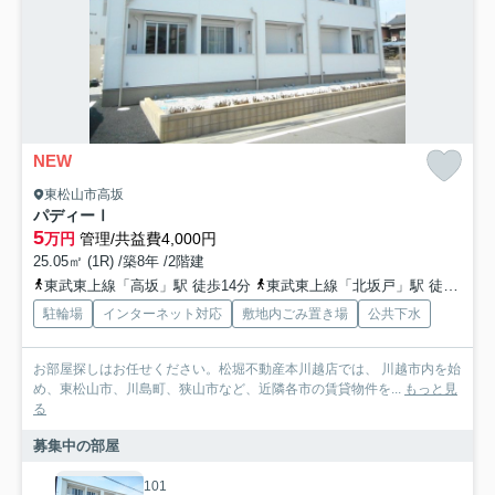
NEW
東松山市高坂
パディーⅠ
5
万円
管理/共益費4,000円
25.05㎡ (1R) /築8年 /2階建
東武東上線「高坂」駅 徒歩14分
東武東上線「北坂戸」駅 徒歩40分
駐輪場
インターネット対応
敷地内ごみ置き場
公共下水
お部屋探しはお任せください。松堀不動産本川越店では、 川越市内を始
め、東松山市、川島町、狭山市など、近隣各市の賃貸物件を...
もっと見
る
募集中の部屋
101