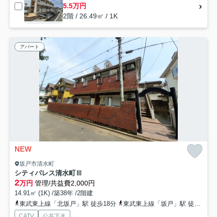
5.5万円
2階 / 26.49㎡ / 1K
アパート
NEW
坂戸市清水町
シティパレス清水町Ⅲ
2
万円
管理/共益費2,000円
14.91㎡ (1K) /築38年 /2階建
東武東上線「北坂戸」駅 徒歩18分
東武東上線「坂戸」駅 徒歩21分
CATV
公共下水