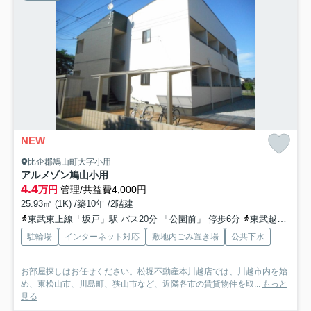
NEW
比企郡鳩山町大字小用
アルメゾン鳩山小用
4.4
万円
管理/共益費4,000円
25.93㎡ (1K) /築10年 /2階建
東武東上線「坂戸」駅 バス20分 「公園前」 停歩6分
東武越生線「東毛呂」駅 徒歩53分
駐輪場
インターネット対応
敷地内ごみ置き場
公共下水
お部屋探しはお任せください。松堀不動産本川越店では、川越市内を始
め、東松山市、川島町、狭山市など、近隣各市の賃貸物件を取...
もっと
見る