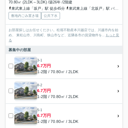
70.80㎡ (2LDK～3LDK) /築26年 /2階建
東武東上線「坂戸」駅 徒歩45分
東武東上線「北坂戸」駅 バス7分 「入西団地」 停歩5分
敷地内ごみ置き場
公共下水
お部屋探しはお任せください。松堀不動産本川越店では、川越市内を始
め、 東松山市、川島町、狭山市など、近隣各市の賃貸物件を...
もっと見
る
募集中の部屋
3-1
6.7万円
1-2階 / 70.80㎡ / 2LDK
8-2
6.7万円
1-2階 / 70.80㎡ / 2LDK
5-1
6.7万円
1-2階 / 70.80㎡ / 3LDK