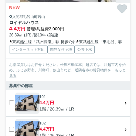
NEW
入間郡毛呂山町若山
ロイヤルハウス
4.4
万円
管理/共益費2,000円
26.39㎡ (1R) /築10年 /2階建
東武越生線「武州長瀬」駅 徒歩7分
東武越生線「東毛呂」駅 徒歩24分
インターネット対応
閑静な住宅地
公共下水
お部屋探しはお任せください。松堀不動産本川越店では、川越市内を始
め、ふじみ野市、川島町、狭山市など、近隣各市の賃貸物件を...
もっと
見る
募集中の部屋
101
4.4万円
1階 / 26.39㎡ / 1R
102
4.4万円
1階 / 26.39㎡ / 1R