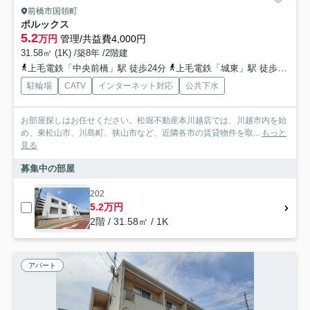
前橋市国領町
ポルックス
5.2
万円
管理/共益費4,000円
31.58㎡ (1K) /築8年 /2階建
上毛電鉄「中央前橋」駅 徒歩24分
上毛電鉄「城東」駅 徒歩29分
駐輪場
CATV
インターネット対応
公共下水
お部屋探しはお任せください。松堀不動産本川越店では、川越市内を始
め、東松山市、川島町、狭山市など、近隣各市の賃貸物件を取...
もっと
見る
募集中の部屋
202
5.2万円
2階 / 31.58㎡ / 1K
アパート