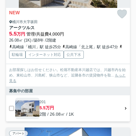
NEW
桶川市大字坂田
アークツルス
5.5
万円
管理/共益費4,000円
26.08㎡ (1K) /築8年 /2階建
高崎線「桶川」駅 徒歩25分
高崎線「北上尾」駅 徒歩47分
高崎線
駐輪場
インターネット対応
公共下水
お部屋探しはお任せください。松堀不動産本川越店では、川越市内を始
め、東松山市、川島町、狭山市など、近隣各市の賃貸物件を取...
もっと
見る
募集中の部屋
201
5.5万円
2階 / 26.08㎡ / 1K
アパート