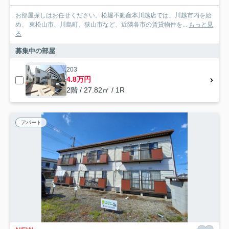
お部屋探しはお任せください。松堀不動産本川越店では、川越市内を始
め、 東松山市、川島町、狭山市など、近隣各市の賃貸物件を...
もっと見
る
募集中の部屋
203
4.8万円
2階 / 27.82㎡ / 1R
アパート