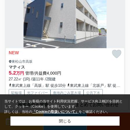
NEW
東松山市高坂
マティス
5.2
万円
管理/共益費4,000円
27.22㎡ (1R) /築11年 /2階建
東武東上線「高坂」駅 徒歩10分
東武東上線「北坂戸」駅 徒歩40分
駐輪場
光ファイバー
敷地内ごみ置き場
公共下水
当サイトでは、お客様の当サイト利用状況把握、サービス向上検討を目的と
検索条件を変更
まとめてお問い合わせ
して、クッキー（Cookie）を使用しています。
お部屋探しはお任せください。松堀不動産本川越店では、川越市内を始
詳しくは、当社の
「Cookieの取扱いについて」
をご確認ください。
め、東松山市、川島町、狭山市など、近隣各市の賃貸物件を取...
もっと
見る
来店予約
メール
電話
閉じる
募集中の部屋