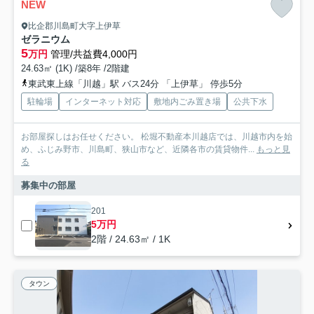
NEW
比企郡川島町大字上伊草
ゼラニウム
5
万円
管理/共益費4,000円
24.63㎡ (1K) /築8年 /2階建
東武東上線「川越」駅 バス24分 「上伊草」 停歩5分
駐輪場
インターネット対応
敷地内ごみ置き場
公共下水
お部屋探しはお任せください。 松堀不動産本川越店では、川越市内を始
め、ふじみ野市、川島町、狭山市など、近隣各市の賃貸物件...
もっと見
る
募集中の部屋
201
5万円
2階 / 24.63㎡ / 1K
タウン