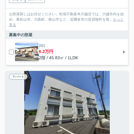
お部屋探しはお任せください。松堀不動産本川越店では、川越市内を始
め、東松山市、川島町、狭山市など、近隣各市の賃貸物件を取...
もっと
見る
募集中の部屋
201
6.2万円
2階 / 45.83㎡ / 1LDK
アパート