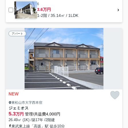
6
3.6万円
1-2階 / 35.14㎡ / 1LDK
アパート
NEW
東松山市大字西本宿
ジェミオス
5.3
万円
管理/共益費4,000円
26.49㎡ (1K) /築17年 /2階建
東武東上線「高坂」駅 徒歩10分