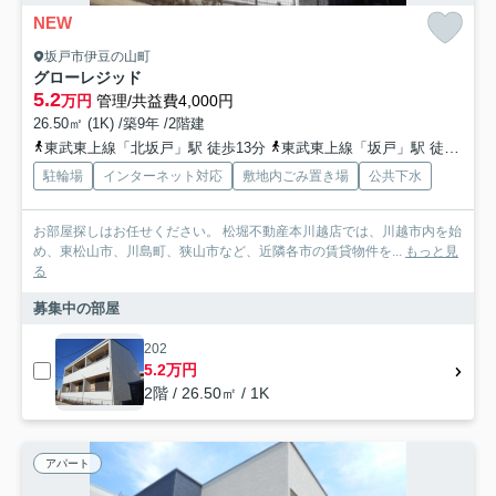
NEW
坂戸市伊豆の山町
グローレジッド
5.2
万円
管理/共益費4,000円
26.50㎡ (1K) /築9年 /2階建
東武東上線「北坂戸」駅 徒歩13分
東武東上線「坂戸」駅 徒歩24分
駐輪場
インターネット対応
敷地内ごみ置き場
公共下水
お部屋探しはお任せください。 松堀不動産本川越店では、川越市内を始
め、東松山市、川島町、狭山市など、近隣各市の賃貸物件を...
もっと見
る
募集中の部屋
202
5.2万円
2階 / 26.50㎡ / 1K
アパート