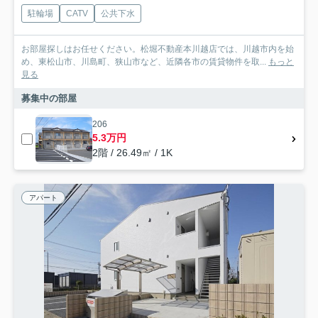
駐輪場
CATV
公共下水
お部屋探しはお任せください。松堀不動産本川越店では、川越市内を始
め、東松山市、川島町、狭山市など、近隣各市の賃貸物件を取...
もっと
見る
募集中の部屋
206
5.3万円
2階 / 26.49㎡ / 1K
アパート