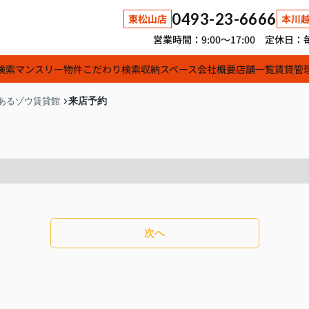
0493-23-6666
東松山店
本川
営業時間：9:00～17:00 定休
検索
マンスリー物件
こだわり検索
収納スペース
会社概要
店舗一覧
賃貸管
来店予約
あるゾウ賃貸館
次へ