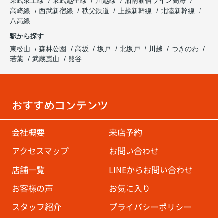
東武東上線
東武越生線
川越線
湘南新宿ライン高海
高崎線
西武新宿線
秩父鉄道
上越新幹線
北陸新幹線
八高線
駅から探す
東松山
森林公園
高坂
坂戸
北坂戸
川越
つきのわ
若葉
武蔵嵐山
熊谷
おすすめコンテンツ
会社概要
来店予約
アクセスマップ
お問い合わせ
店舗一覧
LINEからお問い合わせ
お客様の声
お気に入り
スタッフ紹介
プライバシーポリシー