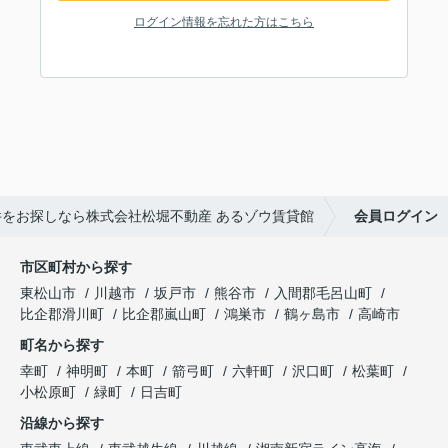
ログイン情報を忘れた方はこちら
をお探しなら株式会社松堀不動産 あるゾウ賃貸館
会員ログイン
市区町村から探す
東松山市
川越市
坂戸市
熊谷市
入間郡毛呂山町
比企郡滑川町
比企郡嵐山町
鴻巣市
鶴ヶ島市
高崎市
町名から探す
幸町
神明町
本町
箭弓町
六軒町
沢口町
松葉町
小松原町
緑町
日吉町
沿線から探す