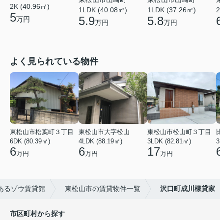
2K (40.96㎡)
1LDK (40.08㎡)
1LDK (37.26㎡)
2
5
5.9
5.8
万円
万円
万円
よく見られている物件
東松山市松葉町３丁目
東松山市大字松山
東松山市松山町３丁目
6DK (80.39㎡)
4LDK (88.19㎡)
3LDK (82.81㎡)
3
6
6
17
万円
万円
万円
あるゾウ賃貸館
東松山市の賃貸物件一覧
沢口町成川様貸家
市区町村から探す