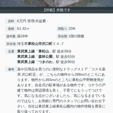
【外観】外観です
6万円 管理/共益費 -
賃料
51.32㎡
2DK
面積
間取り
築28年
1階/1階建
築年数
所在階
埼玉県
東松山市
沢口町
１４-７
所在地
東武東上線
「
東松山
」駅 徒歩39分
交通
東武東上線
「
森林公園
」駅 徒歩53分
東武東上線
「
つきのわ
」駅 徒歩90分
薬や日用品を買うのに便利なドラッグストア「コスモ薬
備考
局 沢口町店」が、こちらの物件から288mのところにあ
ります。物件から355mのところに東松山平野郵便局が
あります。自走式の駐車場がある物件です。コチラの戸
建て物件は周辺環境も良く、子育てにもうってつけで
す。気になる点がございましたら、気になるままでいる
のではなく、お気軽に専門のスタッフにお問い合わせ下
さい。当社は東武東上線東松山圏内の物件情報を豊富に
取り扱っております。