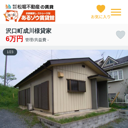
お気に入り
沢口町成川様貸家
6万円
管理/共益費 -
1
/
23