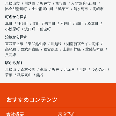
東松山市
川越市
坂戸市
熊谷市
入間郡毛呂山町
比企郡滑川町
比企郡嵐山町
鴻巣市
鶴ヶ島市
高崎市
町名から探す
幸町
神明町
本町
箭弓町
六軒町
緑町
松葉町
小松原町
沢口町
仙波町
沿線から探す
東武東上線
東武越生線
川越線
湘南新宿ライン高海
高崎線
西武新宿線
秩父鉄道
上越新幹線
北陸新幹線
八高線
駅から探す
東松山
森林公園
高坂
坂戸
北坂戸
川越
つきのわ
若葉
武蔵嵐山
熊谷
おすすめコンテンツ
会社概要
来店予約