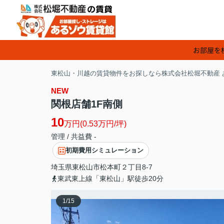
お部屋を
東松山・川越の賃貸物件をお探しなら株式会社松堀不動産 
NEW
関根店舗1F南側
10
万円(0.53万円/坪)
管理 / 共益費 -
初期費用シミュレーション
埼玉県
東松山市
松本町
２丁目8-7
東武東上線「東松山」駅徒歩20分
1
/
15