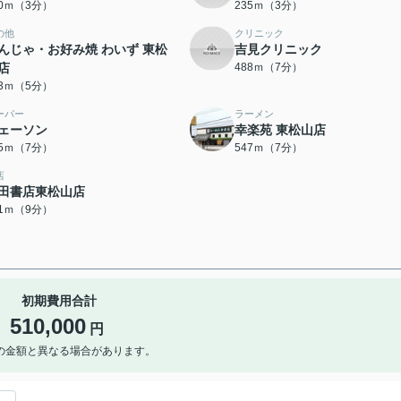
00ｍ（3分）
235ｍ（3分）
の他
クリニック
んじゃ・お好み焼 わいず 東松
吉見クリニック
店
488ｍ（7分）
83ｍ（5分）
ーパー
ラーメン
ェーソン
幸楽苑 東松山店
35ｍ（7分）
547ｍ（7分）
店
田書店東松山店
41ｍ（9分）
初期費用合計
510,000
円
の金額と異なる場合があります。