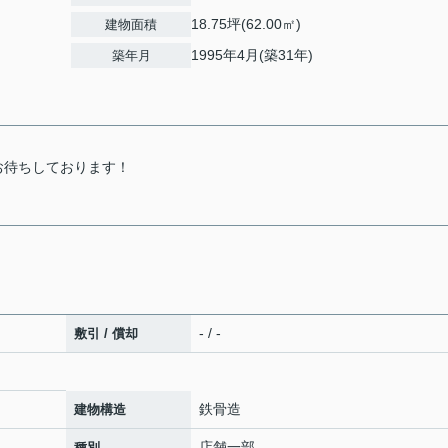
18.75坪(62.00㎡)
建物面積
1995年4月(築31年)
築年月
お待ちしております！
- / -
敷引 / 償却
鉄骨造
建物構造
店舗一部
種別