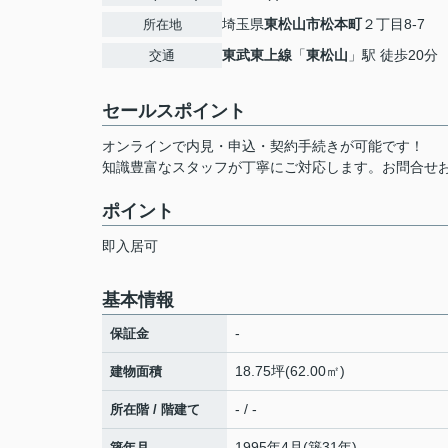
埼玉県
東松山市
松本町
２丁目8-7
所在地
東武東上線
「
東松山
」駅 徒歩20分
交通
セールスポイント
オンラインで内見・申込・契約手続きが可能です！
知識豊富なスタッフが丁寧にご対応します。お問合せ
ポイント
即入居可
基本情報
-
保証金
18.75坪(62.00㎡)
建物面積
- / -
所在階 / 階建て
1995年4月(築31年)
築年月