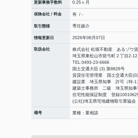
0.25ヶ月
更新事務手数料
保険会社 / 料金
有 / -
専任媒介
取引態様
2026年08月07日
情報更新日
取扱会社
株式会社 松堀不動産 あるゾウ
埼玉県東松山市箭弓町２丁目2-1
TEL:0493-23-6666
国土交通大臣 (3) 第8828号
賃貸住宅管理業 国土交通大臣(02)
建設業 埼玉県知事 許可（特-1）
建築士事務所 二級 埼玉県知事登
住宅性能保証制度 登録1001062
(公社)埼玉県宅地建物取引業協会
備考
業種：要相談