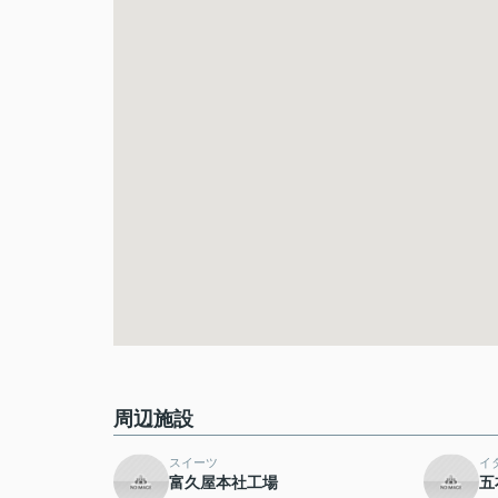
周辺施設
スイーツ
イ
富久屋本社工場
五