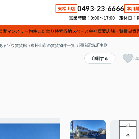
0493-23-6666
東松山店
本川
営業時間：9:00～17:00 定休
検索
マンスリー物件
こだわり検索
収納スペース
会社概要
店舗一覧
賃貸管
関根店舗1F南側
あるゾウ賃貸館
東松山市の賃貸物件一覧
印刷する
お気