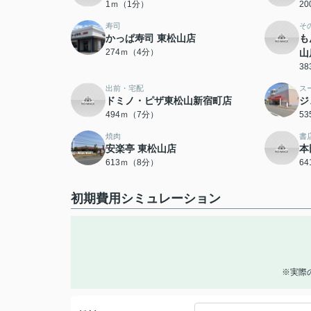
1ｍ（1分）
2
寿司
そ
かっぱ寿司 東松山店
も
274ｍ（4分）
山
3
出前・宅配
ス
ドミノ・ピザ東松山新宿町店
ジ
494ｍ（7分）
5
焼肉
書
安楽亭 東松山店
本
613ｍ（8分）
6
初期費用シミュレーション
※実際