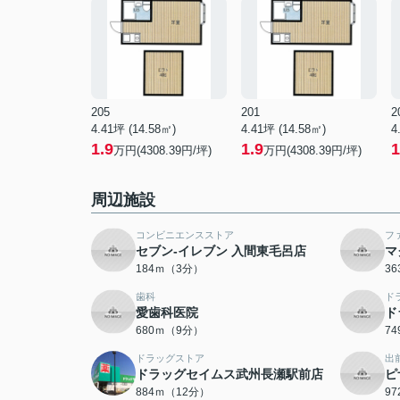
205
201
2
4.41坪 (14.58㎡)
4.41坪 (14.58㎡)
4
1.9
1.9
1
万円(4308.39円/坪)
万円(4308.39円/坪)
周辺施設
コンビニエンスストア
フ
セブン‐イレブン 入間東毛呂店
マ
184ｍ（3分）
3
歯科
ド
愛歯科医院
ド
680ｍ（9分）
7
ドラッグストア
出
ドラッグセイムス武州長瀬駅前店
ピ
884ｍ（12分）
9