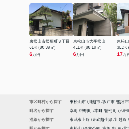
東松山市松葉町３丁目
東松山市大字松山
東松山
6DK (80.39㎡)
4LDK (88.19㎡)
3LDK 
6
6
17
万円
万円
万
市区町村から探す
東松山市
川越市
坂戸市
熊谷市
町名から探す
幸町
神明町
本町
箭弓町
六軒
沿線から探す
東武東上線
東武越生線
川越線
駅から探す
東松山
森林公園
高坂
坂戸
北