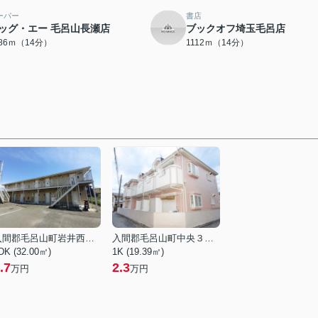
ーパー
書店
ッグ・エー 毛呂山長瀬店
ブックオフ埼玉毛呂店
086ｍ（14分）
1112ｍ（14分）
入間郡毛呂山町岩井西１丁目
入間郡毛呂山町中央３丁目
DK (32.00㎡)
1K (19.39㎡)
.7
2.3
万円
万円