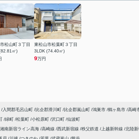
市松山町３丁目
東松山市松葉町３丁目
(82.81㎡)
3LDK (74.40㎡)
9
円
万円
入間郡毛呂山町
比企郡滑川町
比企郡嵐山町
鴻巣市
鶴ヶ島市
高崎
町
緑町
松葉町
小松原町
沢口町
仙波町
湘南新宿ライン高海
高崎線
西武新宿線
秩父鉄道
上越新幹線
北陸
坂戸
川越
つきのわ
若葉
武蔵嵐山
熊谷