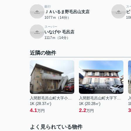
銀行
ス
ＪＡいるま野毛呂山支店
ビ
1077ｍ（14分）
1
スーパー
いなげや 毛呂店
1117ｍ（14分）
近隣の物件
入間郡毛呂山町大字小田谷
入間郡毛呂山町大字下川原
1K (28.37㎡)
1K (20.28㎡)
1
4.1
2.2
3
万円
万円
よく見られている物件