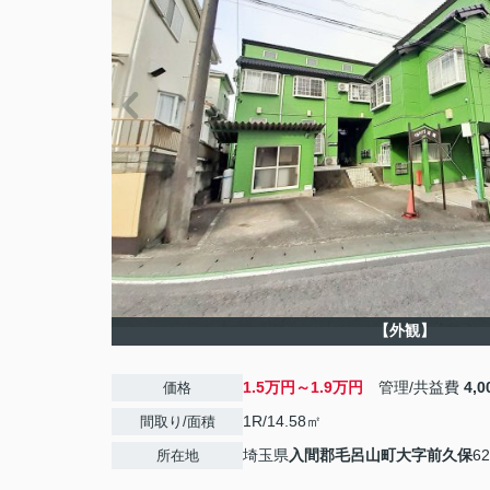
【外観】
1.5万円～1.9万円
管理/共益費
4,
価格
1R/14.58㎡
間取り/面積
埼玉県
入間郡毛呂山町
大字前久保
62
所在地