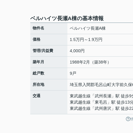
ベルハイツ長瀬A棟の基本情報
物件名
ベルハイツ長瀬A棟
価格
1.5万円～1.9万円
管理/共益費
4,000円
築年月
1988年2月（築38年）
総戸数
9戸
所在地
埼玉県
入間郡毛呂山町
大字前久保
交通
東武越生線
「
武州長瀬
」駅 徒歩9
東武越生線
「
東毛呂
」駅 徒歩13
東武越生線
「
武州唐沢
」駅 徒歩2