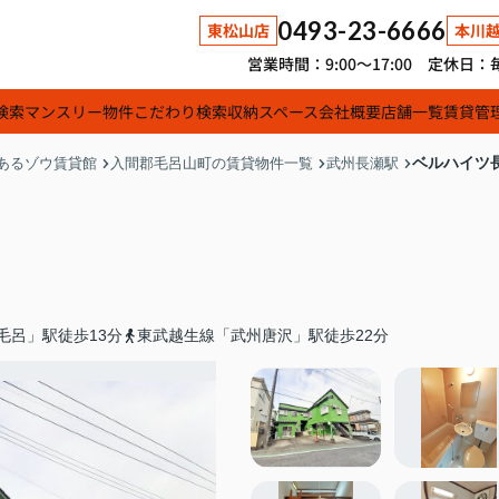
0493-23-6666
東松山店
本川
営業時間：9:00～17:00 定休
検索
マンスリー物件
こだわり検索
収納スペース
会社概要
店舗一覧
賃貸管
ベルハイツ
あるゾウ賃貸館
入間郡毛呂山町の賃貸物件一覧
武州長瀬駅
毛呂」駅徒歩13分
東武越生線「武州唐沢」駅徒歩22分