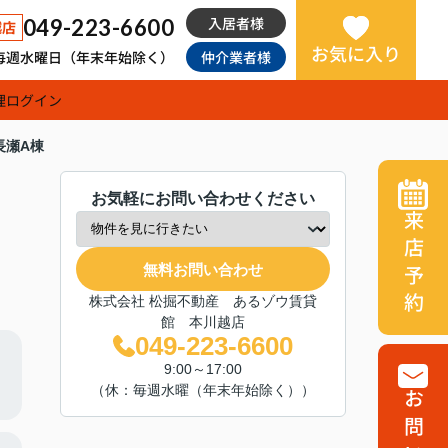
入居者様
049-223-6600
越店
お気に入り
日：毎週水曜日（年末年始除く）
仲介業者様
理
ログイン
長瀬A棟
お気軽にお問い合わせください
来店予約
無料お問い合わせ
株式会社 松掘不動産 あるゾウ賃貸
館 本川越店
049-223-6600
9:00～17:00
（休：毎週水曜（年末年始除く））