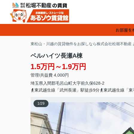
お部屋を
東松山・川越の賃貸物件をお探しなら株式会社松堀不動産 
ベルハイツ長瀬A棟
1.5万円～1.9万円
管理/共益費 4,000円
埼玉県
入間郡毛呂山町
大字前久保
628-2
東武越生線「武州長瀬」駅徒歩9分
東武越生線「東
1
/
29