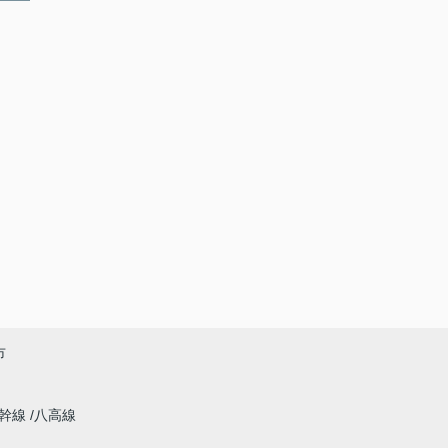
市
新幹線
八高線