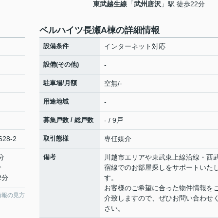
東武越生線
「
武州唐沢
」駅 徒歩22分
ベルハイツ長瀬A棟の詳細情報
設備条件
インターネット対応
設備(その他)
-
駐車場/月額
空無/-
用途地域
-
募集戸数 / 総戸数
- / 9戸
628-2
取引態様
専任媒介
分
備考
川越市エリアや東武東上線沿線・西
分
宿線でのお部屋探しをサポートいた
2分
す。
お客様のご希望に合った物件情報を
情報の見方
介致しますので、ぜひお問い合わせ
さい。