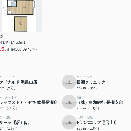
02
.41坪 (14.58㎡)
.9
万円(4308.39円/坪)
ァーストフード
クリニック
クドナルド 毛呂山店
長瀬クリニック
63ｍ（5分）
567ｍ（8分）
ラッグストア
銀行
ラッグストア・セキ 武州長瀬店
（株）東和銀行 長瀬支店
49ｍ（10分）
786ｍ（10分）
前・宅配
出前・宅配
ザーラ 毛呂山店
ビバパエリア毛呂山店
72ｍ（13分）
976ｍ（13分）