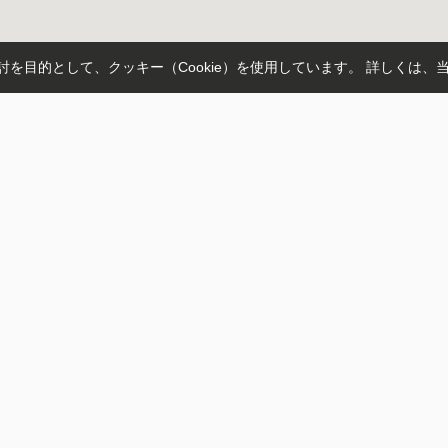
を目的として、クッキー（Cookie）を使用しています。
詳しくは、
人気の検索条件
り
東松山市内
ファミリー・戸建て
シーポリシー
あるゾウクラブ
インターネット無料
キャンペーン対象
ペット可
ップ
新築・築浅
家賃3万以下
© (株)松堀不動産 あるゾウ賃貸館 東松山店 All Rights Reserved.