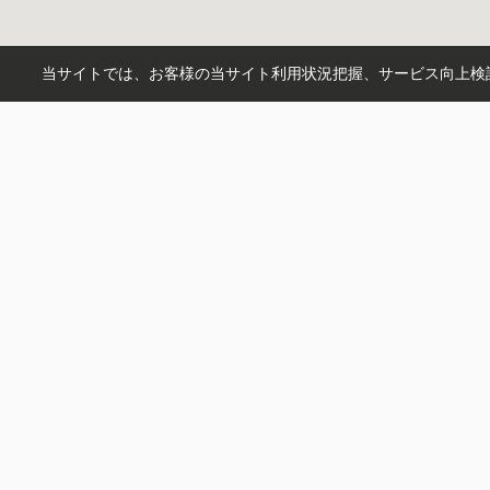
当サイトでは、お客様の当サイト利用状況把握、サービス向上検討
おすすめコンテンツ
会社概要
ブログ
お気に入
アクセスマップ
更新情報
プライバ
店舗一覧
来店予約
利用規約
お客様の声
お問い合わせ
サイトマ
スタッフ紹介
LINEからお問い合わせ
ログイン
3