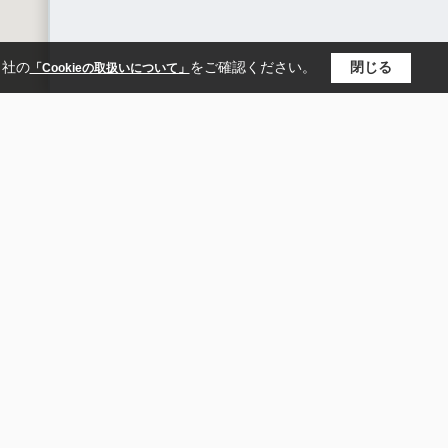
当社の
をご確認ください。
閉じる
「Cookieの取扱いについて」
東松山・川越・坂戸の賃貸物件のことなら
株式会社松堀不動産 あるゾウ賃貸館
埼玉県東松山市箭弓町２丁目３−２
TEL:0493-23-6666