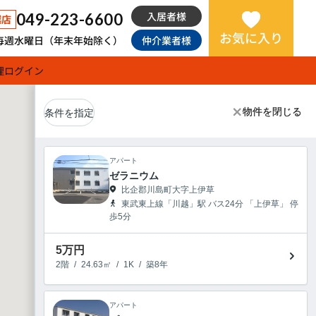
入居者様
049-223-6600
越店
お気に入り
日：毎週水曜日（年末年始除く）
仲介業者様
理
ログイン
物件を閉じる
物件を閉じる
条件を指定
アパート
ゼラニウム
比企郡川島町大字上伊草
東武東上線「川越」駅 バス24分 「上伊草」 停
歩5分
5
万円
2階
/
24.63㎡
/
1K
/
築8年
アパート