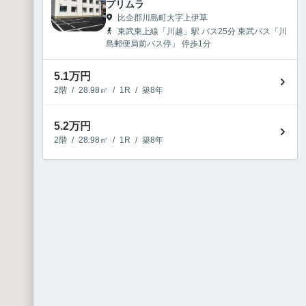
プリムラ
比企郡川島町大字上伊草
東武東上線「川越」駅 バス25分 東武バス「川
島郵便局前バス停」 停歩1分
5.1
万円
2階
/
28.98㎡
/
1R
/
築8年
5.2
万円
2階
/
28.98㎡
/
1R
/
築8年