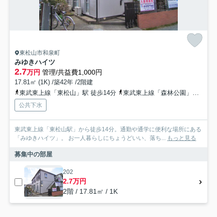
東松山市和泉町
みゆきハイツ
2.7
万円
管理/共益費1,000円
17.81㎡ (1K) /築42年 /2階建
東武東上線「東松山」駅 徒歩14分
東武東上線「森林公園」駅 徒歩32分
公共下水
東武東上線「東松山駅」から徒歩14分。通勤や通学に便利な場所にある
「みゆきハイツ」。 お一人暮らしにちょうどいい、落ち...
もっと見る
募集中の部屋
202
2.7万円
2階 / 17.81㎡ / 1K