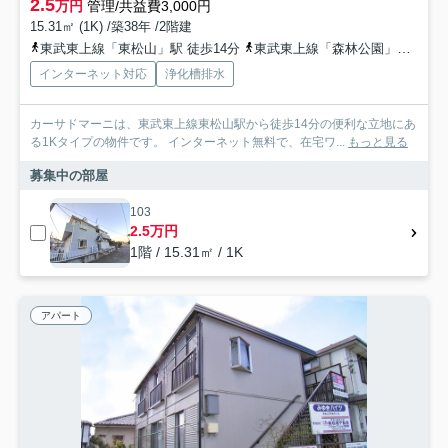
2.5
万円
管理/共益費3,000円
15.31㎡ (1K) /築38年 /2階建
東武東上線「東松山」駅 徒歩14分
東武東上線「森林公園」駅 徒歩31分
インターネット対応
浄化槽排水
カーサドマーニは、東武東上線東松山駅から徒歩14分の便利な立地にあ
る1Kタイプの物件です。 インターネット無料で、在宅ワ...
もっと見る
募集中の部屋
103
2.5万円
1階 / 15.31㎡ / 1K
アパート