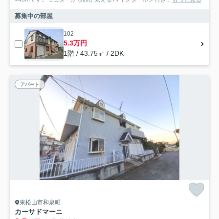
募集中の部屋
102
5.3万円
1階 / 43.75㎡ / 2DK
アパート
東松山市和泉町
カーサドマーニ