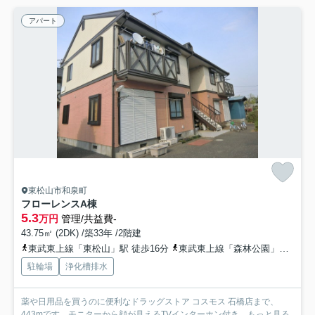
アパート
東松山市和泉町
フローレンスA棟
5.3
万円
管理/共益費-
43.75㎡ (2DK) /築33年 /2階建
東武東上線「東松山」駅 徒歩16分
東武東上線「森林公園」駅 徒歩31分
駐輪場
浄化槽排水
薬や日用品を買うのに便利なドラッグストア コスモス 石橋店まで、
443mです。モニターから顔が見えるTVインターホン付き...
もっと見る