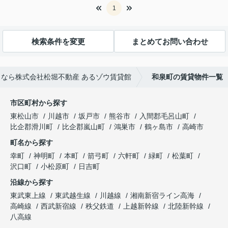
1
検索条件を変更
まとめてお問い合わせ
なら株式会社松堀不動産 あるゾウ賃貸館
和泉町の賃貸物件一覧
市区町村から探す
東松山市
川越市
坂戸市
熊谷市
入間郡毛呂山町
比企郡滑川町
比企郡嵐山町
鴻巣市
鶴ヶ島市
高崎市
町名から探す
幸町
神明町
本町
箭弓町
六軒町
緑町
松葉町
沢口町
小松原町
日吉町
沿線から探す
東武東上線
東武越生線
川越線
湘南新宿ライン高海
高崎線
西武新宿線
秩父鉄道
上越新幹線
北陸新幹線
八高線