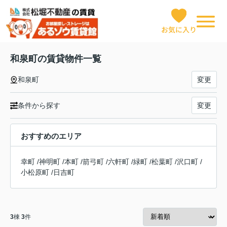
お気に入り
和泉町の賃貸物件一覧
和泉町
変更
条件から探す
変更
おすすめのエリア
幸町
/
神明町
/
本町
/
箭弓町
/
六軒町
/
緑町
/
松葉町
/
沢口町
/
小松原町
/
日吉町
3
棟
3
件