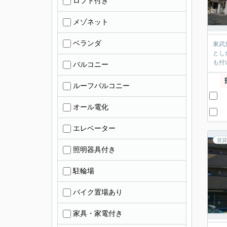
ロフト付き
メゾネット
ベランダ
東武東
とした間取
バルコニー
ルーフバルコニー
オール電化
エレベーター
賃貸
照明器具付き
駐輪場
バイク置場あり
家具・家電付き