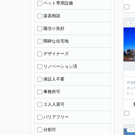
ペット専用設備
楽器相談
アパ
陽当り良好
閑静な住宅地
デザイナーズ
リノベーション済
保証人不要
不在
ホン
事務所可
にく
２人入居可
バリアフリー
分割可
アパ