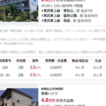
万円
管理/共益費3,000円
16.65㎡ (1K) /築39年 /3階建
東武東上線
「
東松山
」駅 徒歩7分
東武東上線
「
森林公園
」駅 徒歩46分
東武東上線
「
高坂
」駅 徒歩45分
東上線「東松山駅」から歩いて7分、駅近で便利な『クイーンズヒル』のご紹介です
人暮らしにちょうど良い1Kのお部屋には、エアコンが付いているので、一年中快適
ティ面も配慮されています。
や通学に便利なこのお部屋で、新しい生活を始めてみませんか？皆様からのお問い
部屋番号
所在階
賃料
管理費・共益費
敷金/保証金
礼金
2.5
105
1階
3,000円
0ヶ月
0ヶ月
万円
2.5
205（B）
2階
3,000円
0ヶ月
0ヶ月
万円
ート
東松山市
神明町
秋桜ハイツ
4.8
万円
管理/共益費-