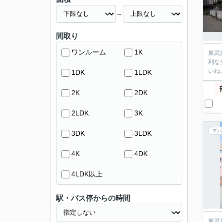
～
間取り
ワンルーム
1K
東武東上
利な立地です。 ゆったりとくつろげる2DKの
1DK
1LDK
2K
2DK
2LDK
3K
アパ
3DK
3LDK
4K
4DK
4LDK以上
駅・バス停からの時間
東武東