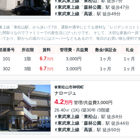
東武東上線
「
東松山
」駅 徒歩7分
東武東上線
「
森林公園
」駅 徒歩47分
東武東上線
「
高坂
」駅 徒歩49分
上線「東松山駅」から歩いて7分、通勤や通学にとても便利な「レジデンスコトミ」のご紹介です。 お部屋は2LDKと
りなのでファミリーでの新生活にぴったりです。 そして、大切な家族の一員であるペットと一緒に暮らせるのも大きな魅力です！ エアコン
部屋番号
所在階
賃料
管理費・共益費
敷金/保証金
礼金
6.7
101
1階
3,000円
1ヶ月
1ヶ月
万円
6.7
302
3階
3,000円
1ヶ月
1ヶ月
万円
マンション
東松山市
神明町
ナロージュ
4.2
万円
管理/共益費3,000円
26.40㎡ (1K) /築30年 /3階建
東武東上線
「
東松山
」駅 徒歩8分
東武東上線
「
森林公園
」駅 徒歩44分
東武東上線
「
高坂
」駅 徒歩50分