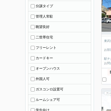
分譲タイプ
管理人常駐
眺望良好
二世帯住宅
東武
フリーレント
お部
カードキー
駅チ
お問
オープンハウス
外国人可
ガスコンロ設置可
アパ
ルームシェア可
学生向け