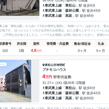
36.00㎡ (2DK) /築40年 /2階建
東武東上線
「
東松山
」駅 徒歩5分
東武東上線
「
森林公園
」駅 徒歩43分
東武東上線
「
高坂
」駅 徒歩48分
線「東松山駅」から歩いて5分の便利な場所に「秋桜ハイツ」はあります。 駅が近いので、お仕事や通学はもちろん、お買い物にもとても便
お部屋は、お二人暮らしやファミリーにもぴったり。新しい生活を始める場所として、ぜひご検討くださ
いね。 ご不明な点がありましたら、いつでもお気軽にお問い合わせください。 皆様から
部屋番号
所在階
賃料
管理費・共益費
敷金/保証金
礼金
4.8
102
1階
-
0ヶ月
0ヶ月
万円
ート
東松山市
神明町
プチモコハウス
4
万円
管理/共益費-
31.27㎡ (1K) /築26年 /2階建
東武東上線
「
東松山
」駅 徒歩6分
東武東上線
「
森林公園
」駅 徒歩42分
東武東上線
「
高坂
」駅 徒歩50分
上線「東松山駅」から歩いて6分。駅まで近くてとても便利なアパート「プチモコハウス」のご紹介です。 お