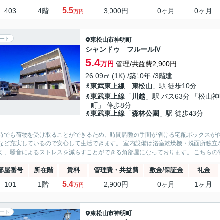
5.5
403
4階
3,000円
0ヶ月
0ヶ月
万円
ート
東松山市
神明町
シャンドゥ フルールⅣ
5.4
万円
管理/共益費2,900円
26.09㎡ (1K) /築10年 /3階建
東武東上線
「
東松山
」駅 徒歩10分
東武東上線
「
川越
」駅 バス63分 「松山
町」 停歩8分
東武東上線
「
森林公園
」駅 徒歩43分
時でも荷物を受け取ることができるため、時間調整の手間が省ける宅配ボックスが付
など充実しているので安心して生活できます。 室内設備は浴室乾燥機・洗面所独立
く、騒音によるストレスを減らすことができる角部屋になっております。 こちらの物件
部屋番号
所在階
賃料
管理費・共益費
敷金/保証金
礼金
5.4
101
1階
2,900円
0ヶ月
1ヶ月
万円
ート
東松山市
神明町