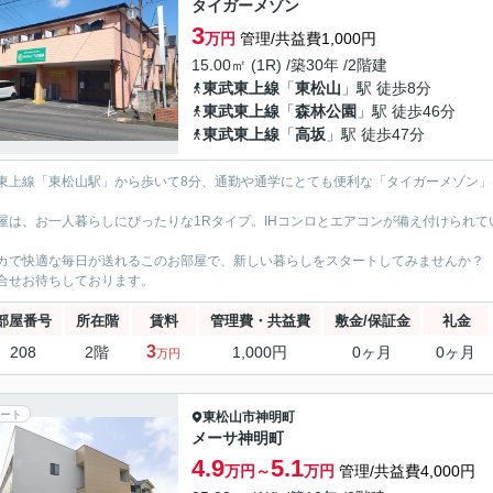
タイガーメゾン
3
万円
管理/共益費1,000円
15.00㎡ (1R) /築30年 /2階建
東武東上線
「
東松山
」駅 徒歩8分
東武東上線
「
森林公園
」駅 徒歩46分
東武東上線
「
高坂
」駅 徒歩47分
東上線「東松山駅」から歩いて8分、通勤や通学にとても便利な「タイガーメゾン」
屋は、お一人暮らしにぴったりな1Rタイプ。IHコンロとエアコンが備え付けられ
カで快適な毎日が送れるこのお部屋で、新しい暮らしをスタートしてみませんか？
合せお待ちしております。
部屋番号
所在階
賃料
管理費・共益費
敷金/保証金
礼金
3
208
2階
1,000円
0ヶ月
0ヶ月
万円
ート
東松山市
神明町
メーサ神明町
4.9
5.1
万円～
万円
管理/共益費4,000円