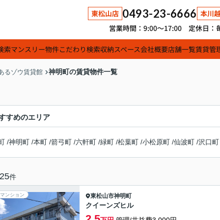
0493-23-6666
東松山店
本川
営業時間：9:00～17:00 定休
検索
マンスリー物件
こだわり検索
収納スペース
会社概要
店舗一覧
賃貸管
神明町の賃貸物件一覧
あるゾウ賃貸館
すすめのエリア
町
/
神明町
/
本町
/
箭弓町
/
六軒町
/
緑町
/
松葉町
/
小松原町
/
仙波町
/
沢口町
25
件
マンション
東松山市
神明町
クイーンズヒル
2.5