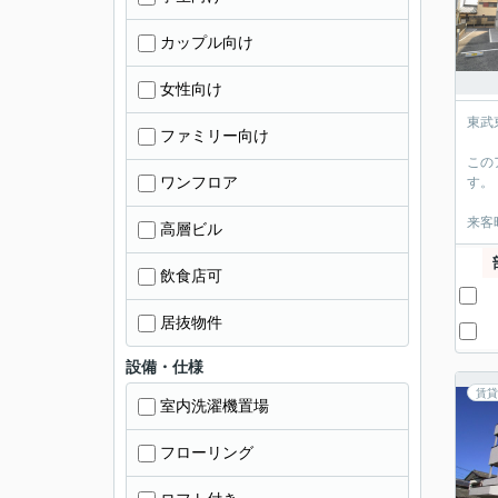
カップル向け
女性向け
東武
ファミリー向け
この
ワンフロア
す。
来客
高層ビル
飲食店可
居抜物件
設備・仕様
賃貸
室内洗濯機置場
フローリング