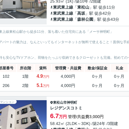
25.93㎡ (1K) /築10年 /2階建
東武東上線
「
東松山
」駅 徒歩11分
東武東上線
「
高坂
」駅 徒歩42分
東武東上線
「
森林公園
」駅 徒歩43分
東上線東松山駅から徒歩11分、落ち着いた住宅街にある「メーサ神明町」
アパートの魅力は、なんといってもインターネットが無料で使えること！面倒な手
時も安心なTVドアホン、荷物をたっぷり収納できるクローゼットも完備。初めての
部屋番号
所在階
賃料
管理費・共益費
敷金/保証金
礼金
4.9
102
1階
4,000円
0ヶ月
0ヶ月
万円
5.1
206
2階
4,000円
0ヶ月
0ヶ月
万円
マンション
東松山市
神明町
レジデンスコトミ
6.7
万円
管理/共益費3,000円
58.42㎡ (2LDK～3DK) /築24年 /3階建