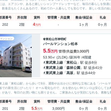
には、エアコンや、あると嬉しいシャンプードレッサーなど、毎日の暮らしを快適にしてくれる設備が
ビニ、飲食店もたくさんあるので、初めて
部屋番号
所在階
賃料
管理費・共益費
敷金/保証金
礼金
4
202
2階
-
1ヶ月
0ヶ月
万円
マンション
東松山市
神明町
パールマンション松本
5.5
万円
管理/共益費3,000円
53.90㎡ (2LDK) /築36年 /4階建
東武東上線
「
東松山
」駅 徒歩8分
東武東上線
「
森林公園
」駅 徒歩41分
東武東上線
「
高坂
」駅 徒歩44分
上線「東松山駅」から歩いて8分、通勤やお出かけに便利な立地にある「パールマンション松本」のご紹介
での新生活にぴったり！ オール電化なので、火を使わないIHコンロは安心してお料理を楽しめます。 徒歩圏内には
ール」があり、毎日のお買い物にも困りません。 ご家族みんなが笑顔
部屋番号
所在階
賃料
管理費・共益費
敷金/保証金
礼金
5.5
201
2階
3,000円
0ヶ月
0ヶ月
万円