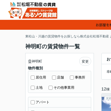
お部屋を
東松山・川越の賃貸物件をお探しなら株式会社松堀不動産 
神明町の賃貸物件一覧
お
神明町
変更
物件種別
幸
居住用
店舗
事務所
土地
その他事業用
12
棟
賃貸
アパート