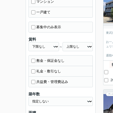
マンション
一戸建て
募集中のみ表示
東武
賃料
お一
～
ュリ
通勤
敷金・保証金なし
礼金・敷引なし
共益費・管理費込み
築年数
アパ
面積