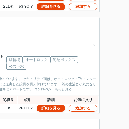
2LDK
53.90㎡
詳細を見る
追加する
神明
駐輪場
オートロック
宅配ボックス
公共下水
いています。 セキュリティ面は、オートロック・TVインター
など充実した設備を備え付けています。 隣の生活音が気になり
はアパートです。 コンロやシ...
もっと見る
間取り
面積
詳細
お気に入り
1K
26.09㎡
詳細を見る
追加する