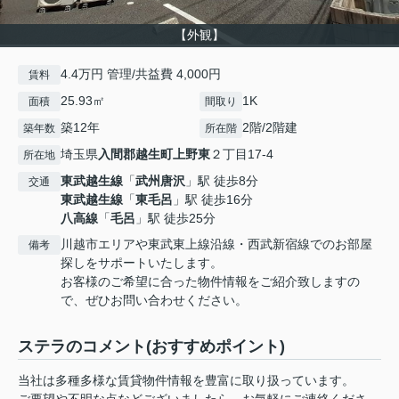
【外観】
4.4万円 管理/共益費 4,000円
賃料
25.93㎡
1K
面積
間取り
築12年
2階/2階建
築年数
所在階
埼玉県
入間郡越生町
上野東
２丁目17-4
所在地
東武越生線
「
武州唐沢
」駅 徒歩8分
交通
東武越生線
「
東毛呂
」駅 徒歩16分
八高線
「
毛呂
」駅 徒歩25分
川越市エリアや東武東上線沿線・西武新宿線でのお部屋
備考
探しをサポートいたします。
お客様のご希望に合った物件情報をご紹介致しますの
で、ぜひお問い合わせください。
ステラのコメント(おすすめポイント)
当社は多種多様な賃貸物件情報を豊富に取り扱っています。
ご要望や不明な点などございましたら、お気軽にご連絡くださ