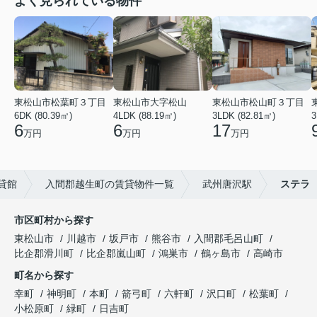
よく見られている物件
東松山市松葉町３丁目
東松山市大字松山
東松山市松山町３丁目
6DK (80.39㎡)
4LDK (88.19㎡)
3LDK (82.81㎡)
3
6
6
17
万円
万円
万円
貸館
入間郡越生町の賃貸物件一覧
武州唐沢駅
ステラ
市区町村から探す
東松山市
川越市
坂戸市
熊谷市
入間郡毛呂山町
比企郡滑川町
比企郡嵐山町
鴻巣市
鶴ヶ島市
高崎市
町名から探す
幸町
神明町
本町
箭弓町
六軒町
沢口町
松葉町
小松原町
緑町
日吉町