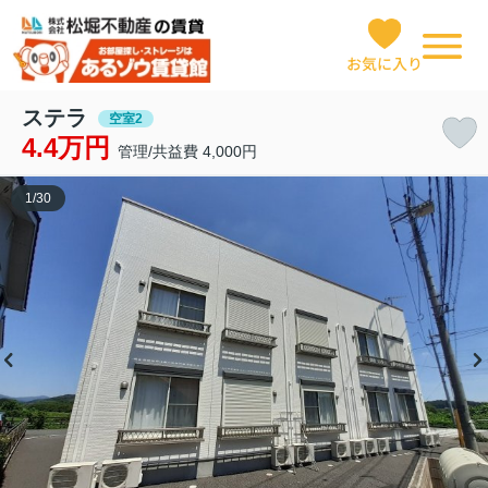
お気に入り
ステラ
空室2
4.4万円
管理/共益費 4,000円
1
/
30