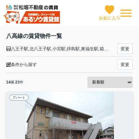
お気に入り
八高線の賃貸物件一覧
八王子駅,北八王子駅,小宮駅,拝島駅,東福生駅,箱根ケ崎駅,金子駅,東飯能駅,高麗川駅,毛呂駅,越生駅,明覚駅,小川町駅,竹沢駅,折原駅,寄居駅,用土駅,松久駅,児玉駅,丹荘駅,群馬藤岡駅,北藤岡駅,倉賀野駅,高崎駅
変更
条件から探す
変更
14
棟
23
件
アパート