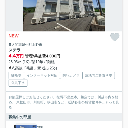
NEW
入間郡越生町上野東
ステラ
4.4
万円
管理/共益費4,000円
25.93㎡ (1K) /築12年 /2階建
八高線「毛呂」駅 徒歩25分
駐輪場
インターネット対応
防犯カメラ
敷地内ごみ置き場
公共下水
お部屋探しはお任せください。松堀不動産本川越店では、川越市内を始
め、 東松山市、川島町、狭山市など、近隣各市の賃貸物件を...
もっと見
る
募集中の部屋
206