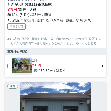
ときがわ町関堀219番地貸家
7
万円
管理/共益費-
59.62㎡ (3LDK) /築51年 /1階建
八高線「明覚」駅 徒歩18分
八高線「越生」駅 徒歩69分
駐車2台可
JR八高線「明覚」駅から徒歩18分、自然豊かなときがわ町に位置する
「ときがわ町関堀219番地貸家」をご紹介します。 ゆ...
もっと見る
募集中の部屋
1階
7万円
1階 / 59.62㎡ / 3LDK
店舗