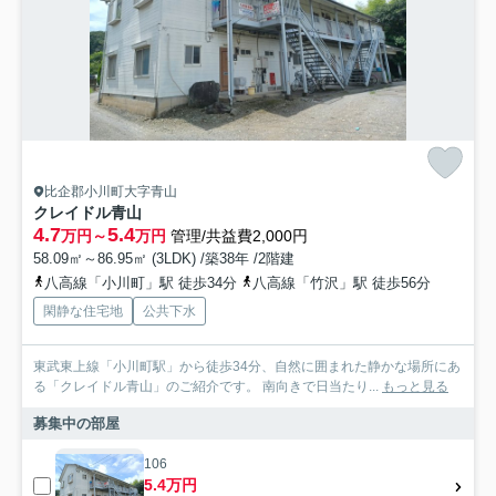
比企郡小川町大字青山
クレイドル青山
4.7
5.4
万円～
万円
管理/共益費2,000円
58.09㎡～86.95㎡ (3LDK) /築38年 /2階建
八高線「小川町」駅 徒歩34分
八高線「竹沢」駅 徒歩56分
閑静な住宅地
公共下水
東武東上線「小川町駅」から徒歩34分、自然に囲まれた静かな場所にあ
る「クレイドル青山」のご紹介です。 南向きで日当たり...
もっと見る
募集中の部屋
106
5.4万円