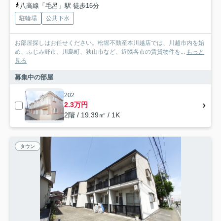
八高線「毛呂」駅 徒歩16分
駐輪場
公共下水
お部屋探しはお任せください。松堀不動産本川越店では、川越市内を始
め、ふじみ野市、川島町、狭山市など、近隣各市の賃貸物件を...
もっと
見る
募集中の部屋
202
2.3万円
2階 / 19.39㎡ / 1K
タウン