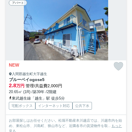
アパート
NEW
入間郡越生町大字越生
ブルーベイogose5
2.8
万円
管理/共益費2,000円
20.65㎡ (1R) /築39年 /2階建
東武越生線「越生」駅 徒歩5分
宅配ボックス
インターネット対応
公共下水
お部屋探しはお任せください。松堀不動産本川越店では、川越市内を始
め、東松山市、川島町、狭山市など、近隣各市の賃貸物件を取...
もっと
見る