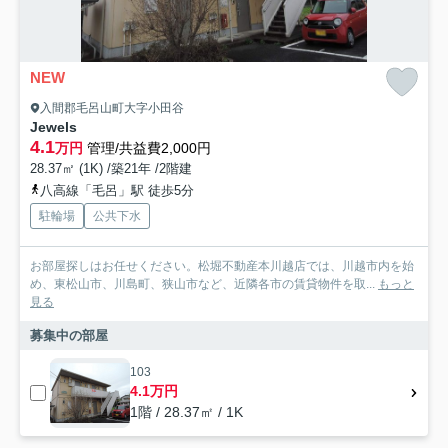
NEW
入間郡毛呂山町大字小田谷
Jewels
4.1
万円
管理/共益費2,000円
28.37㎡ (1K) /築21年 /2階建
八高線「毛呂」駅 徒歩5分
駐輪場
公共下水
お部屋探しはお任せください。松堀不動産本川越店では、川越市内を始
め、東松山市、川島町、狭山市など、近隣各市の賃貸物件を取...
もっと
見る
募集中の部屋
103
4.1万円
1階 / 28.37㎡ / 1K