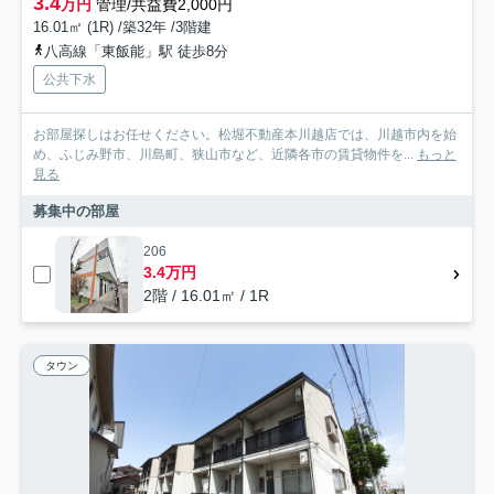
3.4
万円
管理/共益費2,000円
16.01㎡ (1R) /築32年 /3階建
八高線「東飯能」駅 徒歩8分
公共下水
お部屋探しはお任せください。松堀不動産本川越店では、川越市内を始
め、ふじみ野市、川島町、狭山市など、近隣各市の賃貸物件を...
もっと
見る
募集中の部屋
206
3.4万円
2階 / 16.01㎡ / 1R
タウン