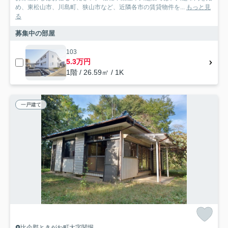
め、東松山市、川島町、狭山市など、近隣各市の賃貸物件を...
もっと見
る
募集中の部屋
103
5.3万円
1階 / 26.59㎡ / 1K
一戸建て
比企郡ときがわ町大字関堀