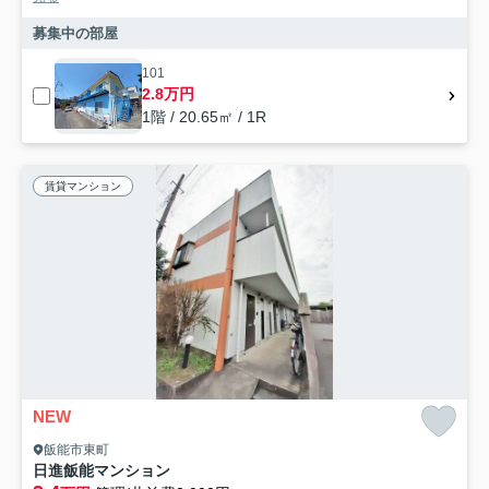
募集中の部屋
101
2.8万円
1階 / 20.65㎡ / 1R
賃貸マンション
NEW
飯能市東町
日進飯能マンション