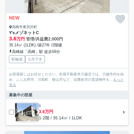
NEW
高崎市東貝沢町
Y'sメゾネットC
3.6
万円
管理/共益費2,000円
35.14㎡ (1LDK) /築27年 /2階建
高崎線「高崎」駅 徒歩59分
駐輪場
公共下水
お部屋探しはお任せください。松堀不動産本川越店では、川越市内を始
め、ふじみ野市、川島町、狭山市など、近隣各市の賃貸物件を...
もっと
見る
募集中の部屋
6
3.6万円
1-2階 / 35.14㎡ / 1LDK