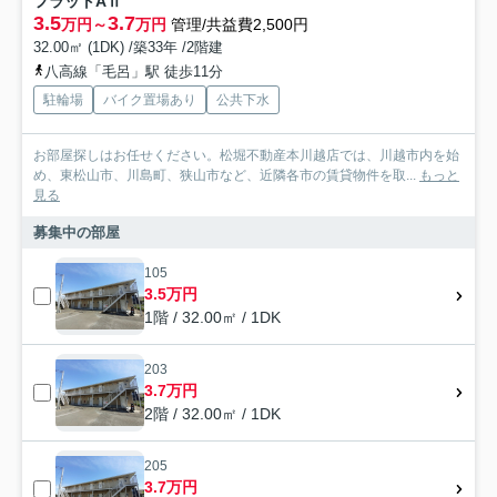
フラットAⅡ
3.5
3.7
万円～
万円
管理/共益費2,500円
32.00㎡ (1DK) /築33年 /2階建
八高線「毛呂」駅 徒歩11分
駐輪場
バイク置場あり
公共下水
お部屋探しはお任せください。松堀不動産本川越店では、川越市内を始
め、東松山市、川島町、狭山市など、近隣各市の賃貸物件を取...
もっと
見る
募集中の部屋
105
3.5万円
1階 / 32.00㎡ / 1DK
203
3.7万円
2階 / 32.00㎡ / 1DK
205
3.7万円