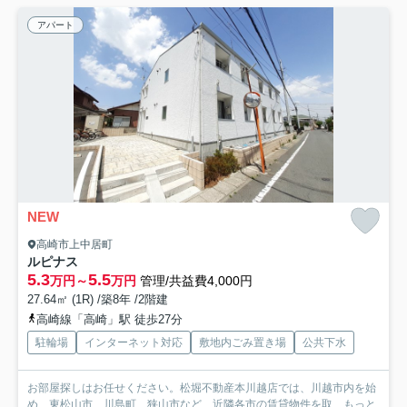
アパート
NEW
高崎市上中居町
ルピナス
5.3
5.5
万円～
万円
管理/共益費4,000円
27.64㎡ (1R) /築8年 /2階建
高崎線「高崎」駅 徒歩27分
駐輪場
インターネット対応
敷地内ごみ置き場
公共下水
お部屋探しはお任せください。松堀不動産本川越店では、川越市内を始
め、東松山市、川島町、狭山市など、近隣各市の賃貸物件を取...
もっと