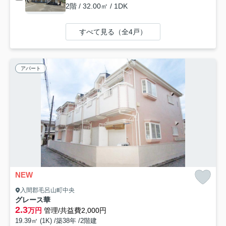
2階 / 32.00㎡ / 1DK
すべて見る（全4戸）
アパート
NEW
入間郡毛呂山町中央
グレース華
2.3
万円
管理/共益費2,000円
19.39㎡ (1K) /築38年 /2階建