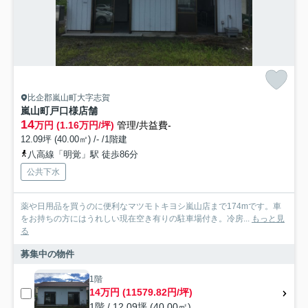
比企郡嵐山町大字志賀
嵐山町戸口様店舗
14
万円 (1.16万円/坪)
管理/共益費-
12.09坪 (40.00㎡) /- /1階建
八高線「明覚」駅 徒歩86分
公共下水
薬や日用品を買うのに便利なマツモトキヨシ嵐山店まで174mです。車
をお持ちの方にはうれしい現在空き有りの駐車場付き。冷房...
もっと見
る
募集中の物件
1階
14万円 (11579.82円/坪)
1階 / 12.09坪 (40.00㎡)