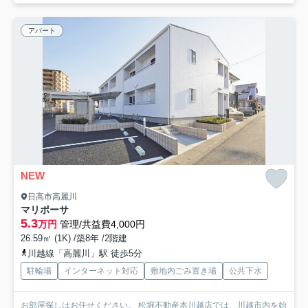
アパート
NEW
日高市高麗川
マリポーサ
5.3
万円
管理/共益費4,000円
26.59㎡ (1K) /築8年 /2階建
川越線「高麗川」駅 徒歩5分
駐輪場
インターネット対応
敷地内ごみ置き場
公共下水
お部屋探しはお任せください。 松堀不動産本川越店では、川越市内を始