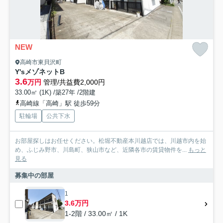
NEW
高崎市東貝沢町
Y'sメゾネットB
3.6
万円
管理/共益費2,000円
33.00㎡ (1K) /築27年 /2階建
高崎線「高崎」駅 徒歩59分
駐輪場
公共下水
お部屋探しはお任せください。松堀不動産本川越店では、川越市内を始
め、ふじみ野市、川島町、狭山市など、近隣各市の賃貸物件を...
もっと
見る
募集中の部屋
1
3.6万円
1-2階 / 33.00㎡ / 1K