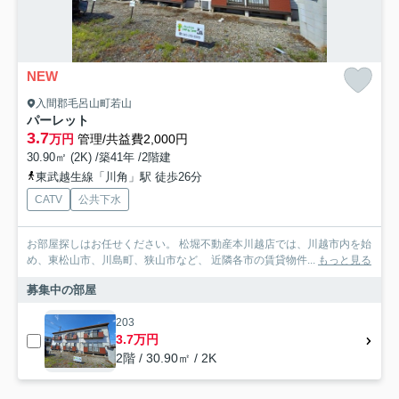
NEW
入間郡毛呂山町若山
パーレット
3.7
万円
管理/共益費2,000円
30.90㎡ (2K) /築41年 /2階建
東武越生線「川角」駅 徒歩26分
CATV
公共下水
お部屋探しはお任せください。 松堀不動産本川越店では、川越市内を始
め、東松山市、川島町、狭山市など、 近隣各市の賃貸物件...
もっと見る
募集中の部屋
203
3.7万円
2階 / 30.90㎡ / 2K