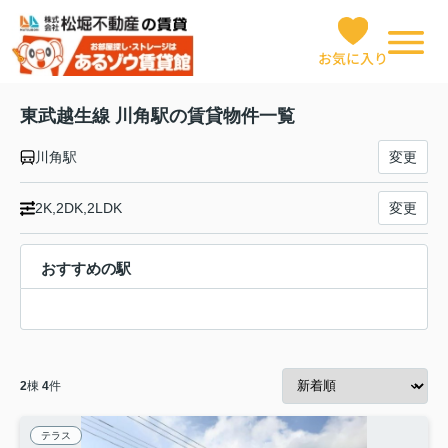
お気に入り
東武越生線 川角駅の賃貸物件一覧
川角駅
変更
2K,2DK,2LDK
変更
おすすめの駅
2
棟
4
件
テラス