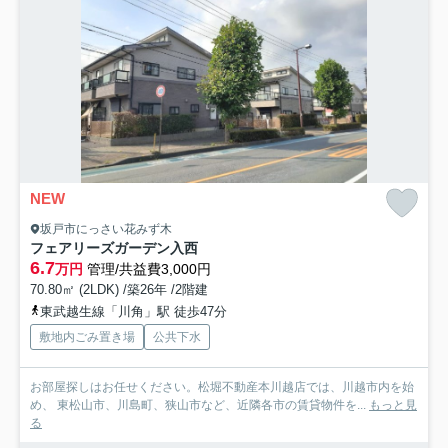
NEW
坂戸市にっさい花みず木
フェアリーズガーデン入西
6.7
万円
管理/共益費3,000円
70.80㎡ (2LDK) /築26年 /2階建
東武越生線「川角」駅 徒歩47分
敷地内ごみ置き場
公共下水
お部屋探しはお任せください。松堀不動産本川越店では、川越市内を始
め、 東松山市、川島町、狭山市など、近隣各市の賃貸物件を...
もっと見
る