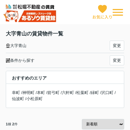
お気に入り
大字青山の賃貸物件一覧
大字青山
変更
条件から探す
変更
おすすめのエリア
幸町
/
神明町
/
本町
/
箭弓町
/
六軒町
/
松葉町
/
緑町
/
沢口町
/
仙波町
/
小松原町
1
棟
2
件