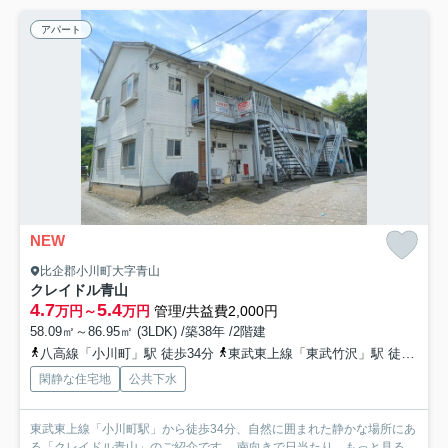
アパート
NEW
比企郡小川町大字青山
クレイドル青山
4.7
5.4
万円～
万円
管理/共益費2,000円
58.09㎡～86.95㎡ (3LDK) /築38年 /2階建
八高線「小川町」駅 徒歩34分
東武東上線「東武竹沢」駅 徒歩51分
閑静な住宅地
公共下水
東武東上線「小川町駅」から徒歩34分、自然に囲まれた静かな場所にあ
る「クレイドル青山」のご紹介です。 南向きで日当たり...
もっと見る