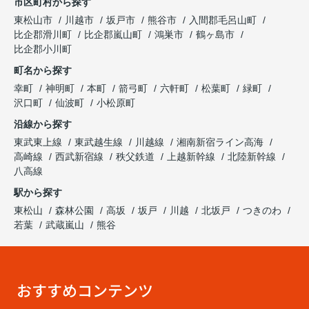
市区町村から探す
東松山市
川越市
坂戸市
熊谷市
入間郡毛呂山町
比企郡滑川町
比企郡嵐山町
鴻巣市
鶴ヶ島市
比企郡小川町
町名から探す
幸町
神明町
本町
箭弓町
六軒町
松葉町
緑町
沢口町
仙波町
小松原町
沿線から探す
東武東上線
東武越生線
川越線
湘南新宿ライン高海
高崎線
西武新宿線
秩父鉄道
上越新幹線
北陸新幹線
八高線
駅から探す
東松山
森林公園
高坂
坂戸
川越
北坂戸
つきのわ
若葉
武蔵嵐山
熊谷
おすすめコンテンツ