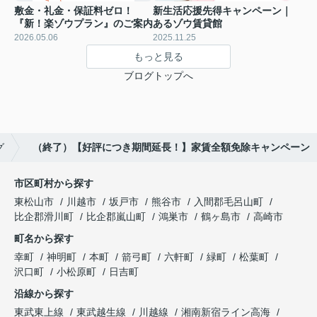
敷金・礼金・保証料ゼロ！
新生活応援先得キャンペーン｜
『新！楽ゾウプラン』のご案内
あるゾウ賃貸館
2026.05.06
2025.11.25
もっと見る
ブログトップへ
グ
（終了）【好評につき期間延長！】家賃全額免除キャンペーン
市区町村から探す
東松山市
川越市
坂戸市
熊谷市
入間郡毛呂山町
比企郡滑川町
比企郡嵐山町
鴻巣市
鶴ヶ島市
高崎市
町名から探す
幸町
神明町
本町
箭弓町
六軒町
緑町
松葉町
沢口町
小松原町
日吉町
沿線から探す
東武東上線
東武越生線
川越線
湘南新宿ライン高海