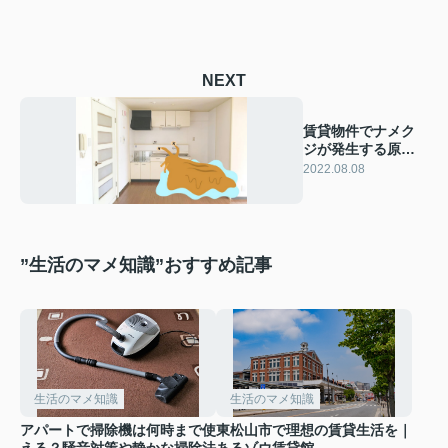
NEXT
賃貸物件でナメク
ジが発生する原因
や駆除方法・予防
2022.08.08
法をご紹介
”生活のマメ知識”おすすめ記事
生活のマメ知識
生活のマメ知識
アパートで掃除機は何時まで使
東松山市で理想の賃貸生活を｜
える？騒音対策や静かな掃除法
あるゾウ賃貸館