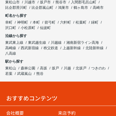
東松山市
川越市
坂戸市
熊谷市
入間郡毛呂山町
比企郡滑川町
比企郡嵐山町
鴻巣市
鶴ヶ島市
高崎市
町名から探す
幸町
神明町
本町
箭弓町
六軒町
松葉町
緑町
沢口町
小松原町
仙波町
沿線から探す
東武東上線
東武越生線
川越線
湘南新宿ライン高海
高崎線
西武新宿線
秩父鉄道
上越新幹線
北陸新幹線
八高線
駅から探す
東松山
森林公園
高坂
坂戸
川越
北坂戸
つきのわ
若葉
武蔵嵐山
熊谷
おすすめコンテンツ
会社概要
来店予約