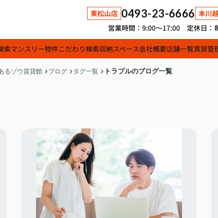
0493-23-6666
東松山店
本川
営業時間：9:00～17:00 定休
検索
マンスリー物件
こだわり検索
収納スペース
会社概要
店舗一覧
賃貸管
トラブルのブログ一覧
あるゾウ賃貸館
ブログ
タグ一覧