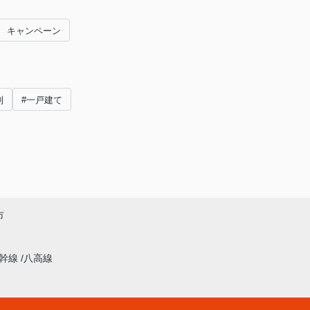
キャンペーン
利
#一戸建て
市
新幹線
八高線