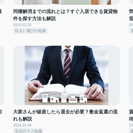
器
同棲解消までの流れとは？すぐ入居できる賃貸物
件を探す方法も解説
2025.02.25
20
住まい選びの知識
相
大家さんが破産したら退去が必要？敷金返還の流
れも解説
2024.10.28
20
生活のマメ知識