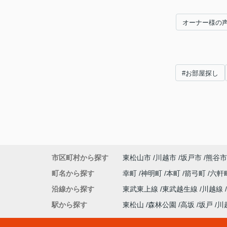
オーナー様の
#お部屋探し
市区町村から探す
東松山市
川越市
坂戸市
熊谷市
町名から探す
幸町
神明町
本町
箭弓町
六軒
沿線から探す
東武東上線
東武越生線
川越線
駅から探す
東松山
森林公園
高坂
坂戸
川