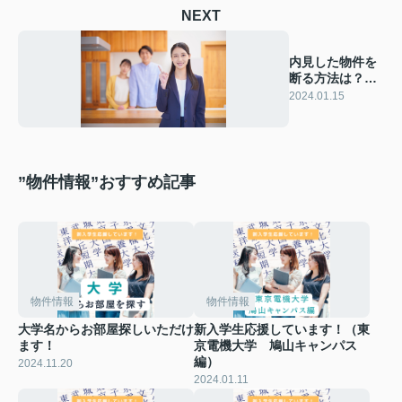
NEXT
内見した物件を
断る方法は？マ
ナーや注意点を
2024.01.15
ご紹介！
”物件情報”おすすめ記事
物件情報
物件情報
大学名からお部屋探しいただけ
新入学生応援しています！（東
ます！
京電機大学 鳩山キャンパス
編）
2024.11.20
2024.01.11