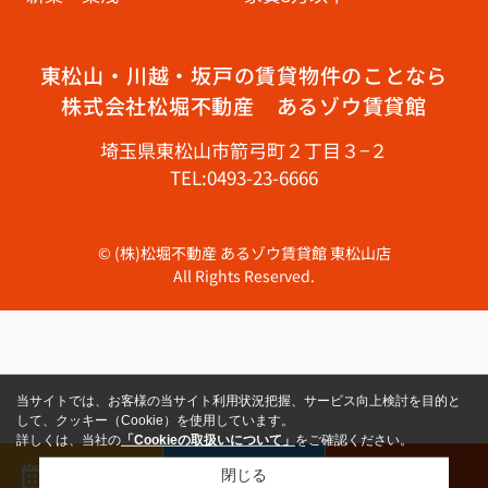
東松山・川越・坂戸の賃貸物件のことなら
株式会社松堀不動産 あるゾウ賃貸館
埼玉県東松山市箭弓町２丁目３−２
TEL:0493-23-6666
© (株)松堀不動産 あるゾウ賃貸館 東松山店
All Rights Reserved.
当サイトでは、お客様の当サイト利用状況把握、サービス向上検討を目的と
して、クッキー（Cookie）を使用しています。
詳しくは、当社の
「Cookieの取扱いについて」
をご確認ください。
来店予約
メール
電話
閉じる