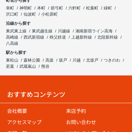
町名から探す
幸町
神明町
本町
箭弓町
六軒町
松葉町
緑町
沢口町
仙波町
小松原町
沿線から探す
東武東上線
東武越生線
川越線
湘南新宿ライン高海
高崎線
西武新宿線
秩父鉄道
上越新幹線
北陸新幹線
八高線
駅から探す
東松山
森林公園
高坂
坂戸
川越
北坂戸
つきのわ
若葉
武蔵嵐山
熊谷
おすすめコンテンツ
会社概要
来店予約
アクセスマップ
お問い合わせ