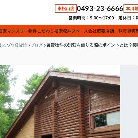
0493-23-6666
東松山店
本川
営業時間：9:00～17:00 定休
検索
マンスリー物件
こだわり検索
収納スペース
会社概要
店舗一覧
賃貸管
賃貸物件の別荘を借りる際のポイントとは？契
あるゾウ賃貸館
ブログ