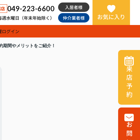
入居者様
049-223-6600
越店
お気に入り
日：毎週水曜日（年末年始除く）
仲介業者様
理
ログイン
約期間やメリットをご紹介！
来店予約