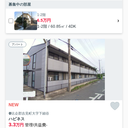
募集中の部屋
1-2階
6.5万円
1-2階 / 60.85㎡ / 4DK
アパート
NEW
比企郡吉見町大字下細谷
ハピネス
3.3
万円
管理/共益費-