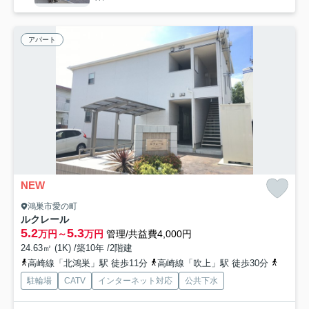
アパート
NEW
鴻巣市愛の町
ルクレール
5.2
5.3
万円～
万円
管理/共益費4,000円
24.63㎡ (1K) /築10年 /2階建
高崎線「北鴻巣」駅 徒歩11分
高崎線「吹上」駅 徒歩30分
高崎線
駐輪場
CATV
インターネット対応
公共下水