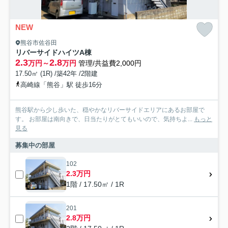
NEW
熊谷市佐谷田
リバーサイドハイツA棟
2.3
2.8
万円～
万円
管理/共益費2,000円
17.50㎡ (1R) /築42年 /2階建
高崎線「熊谷」駅 徒歩16分
熊谷駅から少し歩いた、穏やかなリバーサイドエリアにあるお部屋で
す。 お部屋は南向きで、日当たりがとてもいいので、気持ちよ...
もっと
見る
募集中の部屋
102
2.3万円
1階 / 17.50㎡ / 1R
201
2.8万円