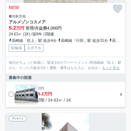
NEW
鴻巣市南
アルメゾンコスメア
5.2
万円
管理/共益費4,000円
24.63㎡ (1K) /築9年 /2階建
高崎線「吹上」駅 徒歩4分
高崎線「行田」駅 徒歩31分
高崎線「北鴻巣」駅 徒歩42分
駐輪場
公共下水
毎日がちょっと快適に。駅近3分のアパートメント JR高崎線「吹上」駅
から、たったの徒歩3分！通勤・通学はもちろん、お出か...
もっと見る
募集中の部屋
205
5.2万円
2階 / 24.63㎡ / 1K
アパート