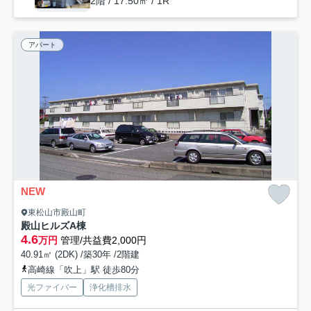
2階 / 17.50㎡ / 1R
アパート
NEW
東松山市殿山町
殿山ヒルズA棟
4.6
万円
管理/共益費2,000円
40.91㎡ (2DK) /築30年 /2階建
高崎線「吹上」駅 徒歩80分
光ファイバー
浄化槽排水