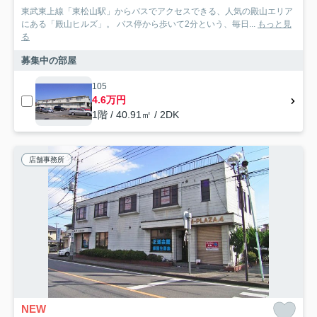
東武東上線「東松山駅」からバスでアクセスできる、人気の殿山エリア
にある「殿山ヒルズ」。 バス停から歩いて2分という、毎日...
もっと見
る
募集中の部屋
105
4.6万円
1階 / 40.91㎡ / 2DK
店舗事務所
NEW