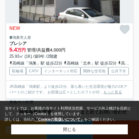
NEW
鴻巣市人形
ブレシア
5.4
万円
管理/共益費4,000円
25.93㎡ (1K) /築9年 /2階建
高崎線「鴻巣」駅 徒歩22分
高崎線「北本」駅 徒歩32分
高崎線「北鴻巣」駅 徒歩78分
駐輪場
CATV
インターネット対応
閑静な住宅地
公共下水
JR高崎線「鴻巣駅」より徒歩22分。落ち着いた生活環境が魅力の1Kア
パートのご紹介です。 お部屋は広々としたロフトが付...
もっと見る
募集中の部屋
当サイトでは、お客様の当サイト利用状況把握、サービス向上検討を目的と
検索条件を変更
まとめてお問い合わせ
202
して、クッキー（Cookie）を使用しています。
5.4万円
詳しくは、当社の
「Cookieの取扱いについて」
をご確認ください。
2階 / 25.93㎡ / 1K
来店予約
メール
電話
閉じる