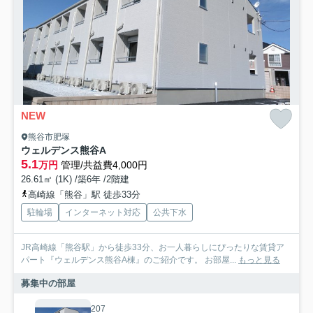
NEW
熊谷市肥塚
ウェルデンス熊谷A
5.1
万円
管理/共益費4,000円
26.61㎡ (1K) /築6年 /2階建
高崎線「熊谷」駅 徒歩33分
駐輪場
インターネット対応
公共下水
JR高崎線「熊谷駅」から徒歩33分、お一人暮らしにぴったりな賃貸ア
パート『ウェルデンス熊谷A棟』のご紹介です。 お部屋...
もっと見る
募集中の部屋
207