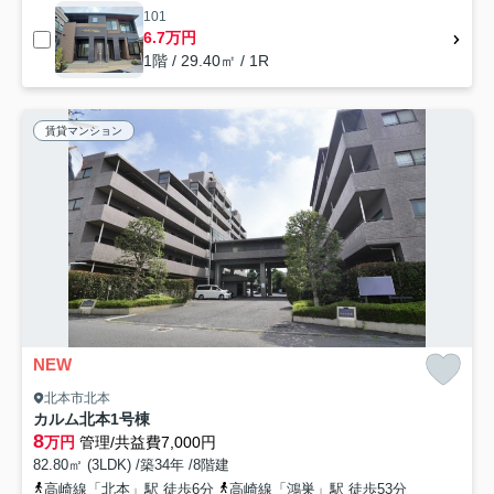
101
6.7万円
1階 / 29.40㎡ / 1R
賃貸マンション
NEW
北本市北本
カルム北本1号棟
8
万円
管理/共益費7,000円
82.80㎡ (3LDK) /築34年 /8階建
高崎線「北本」駅 徒歩6分
高崎線「鴻巣」駅 徒歩53分