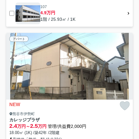
107
4.9万円
1階 / 25.93㎡ / 1K
アパート
NEW
熊谷市伊勢町
カレッジプラザ
2.4
2.5
万円～
万円
管理/共益費2,000円
18.00㎡ (1K) /築42年 /2階建