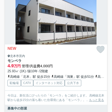
NEW
北本市宮内
モンペラ
4.9
万円
管理/共益費4,000円
25.93㎡ (1K) /築10年 /2階建
高崎線「北本」駅 徒歩15分
高崎線「鴻巣」駅 徒歩51分
高崎線「桶川」駅 徒歩70分
駐輪場
CATV
インターネット対応
公共下水
今日は、新生活にぴったりの「モンペラ」をご紹介します。 高崎線北本
駅から徒歩15分の落ち着いた住環境にある「モンペラ」。...
もっと見る
募集中の部屋