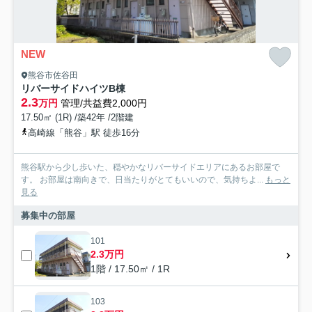
NEW
熊谷市佐谷田
リバーサイドハイツB棟
2.3
万円
管理/共益費2,000円
17.50㎡ (1R) /築42年 /2階建
高崎線「熊谷」駅 徒歩16分
熊谷駅から少し歩いた、穏やかなリバーサイドエリアにあるお部屋で
す。 お部屋は南向きで、日当たりがとてもいいので、気持ちよ...
もっと
見る
募集中の部屋
101
2.3万円
1階 / 17.50㎡ / 1R
103