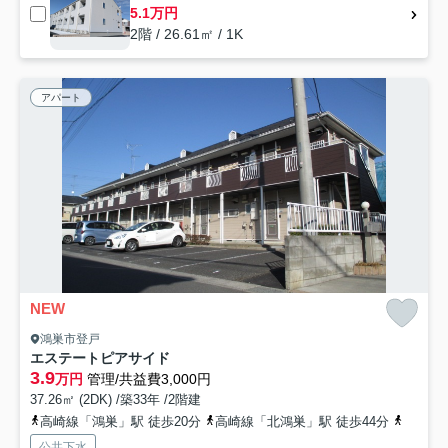
5.1万円
2階 / 26.61㎡ / 1K
アパート
NEW
鴻巣市登戸
エステートピアサイド
3.9
万円
管理/共益費3,000円
37.26㎡ (2DK) /築33年 /2階建
高崎線「鴻巣」駅 徒歩20分
高崎線「北鴻巣」駅 徒歩44分
高崎線
公共下水