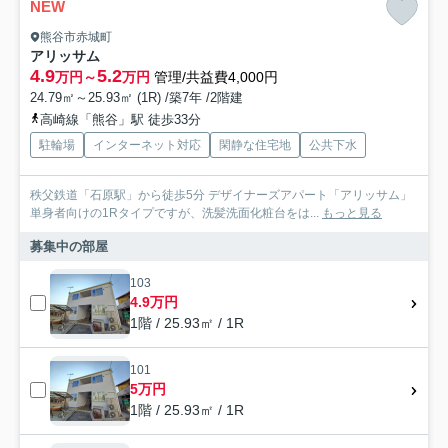
NEW
熊谷市赤城町
アリッサム
4.9
5.2
万円～
万円
管理/共益費4,000円
24.79㎡～25.93㎡ (1R) /築7年 /2階建
高崎線「熊谷」駅 徒歩33分
駐輪場
インターネット対応
閑静な住宅地
公共下水
秩父鉄道「石原駅」から徒歩5分 デザイナーズアパート「アリッサム」
単身者向けの1Rタイプですが、洗髪洗面化粧台をは...
もっと見る
募集中の部屋
103
4.9万円
1階 / 25.93㎡ / 1R
101
5万円
1階 / 25.93㎡ / 1R