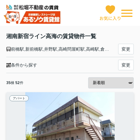
お気に入り
湘南新宿ライン高海の賃貸物件一覧
前橋駅,新前橋駅,井野駅,高崎問屋町駅,高崎駅,倉賀野駅,新町駅,神保原駅,本庄駅,岡部駅,深谷駅,籠原駅,熊谷駅,行田駅,吹上駅,北鴻巣駅,鴻巣駅,北本駅,桶川駅,北上尾駅,上尾駅,宮原駅,大宮駅,浦和駅,赤羽駅,池袋駅,新宿駅,渋谷駅,恵比寿駅,大崎駅,武蔵小杉駅,横浜駅,戸塚駅,大船駅,藤沢駅,辻堂駅,茅ケ崎駅,平塚駅,大磯駅,二宮駅,国府津駅,鴨宮駅,小田原駅
変更
条件から探す
変更
35
棟
52
件
アパート