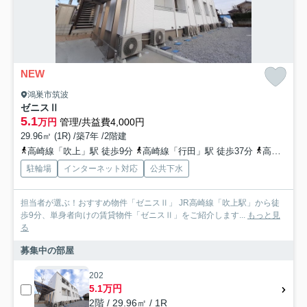
NEW
鴻巣市筑波
ゼニスⅡ
5.1
万円
管理/共益費4,000円
29.96㎡ (1R) /築7年 /2階建
高崎線「吹上」駅 徒歩9分
高崎線「行田」駅 徒歩37分
高崎線「北鴻巣」駅 徒歩37分
駐輪場
インターネット対応
公共下水
担当者が選ぶ！おすすめ物件「ゼニスⅡ」 JR高崎線「吹上駅」から徒
歩9分、単身者向けの賃貸物件「ゼニスⅡ」をご紹介します...
もっと見
る
募集中の部屋
202
5.1万円
2階 / 29.96㎡ / 1R