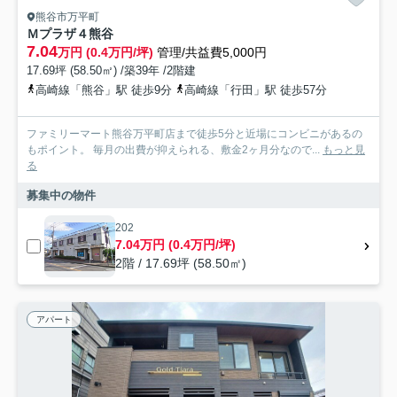
熊谷市万平町
Ｍプラザ４熊谷
7.04
万円 (0.4万円/坪)
管理/共益費5,000円
17.69坪 (58.50㎡) /築39年 /2階建
高崎線「熊谷」駅 徒歩9分
高崎線「行田」駅 徒歩57分
ファミリーマート熊谷万平町店まで徒歩5分と近場にコンビニがあるの
もポイント。 毎月の出費が抑えられる、敷金2ヶ月分なので...
もっと見
る
募集中の物件
202
7.04万円 (0.4万円/坪)
2階 / 17.69坪 (58.50㎡)
アパート