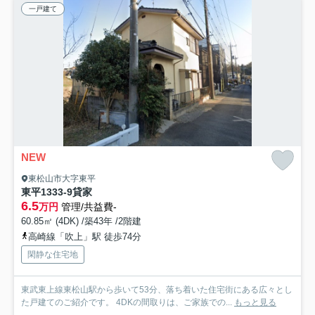
一戸建て
NEW
東松山市大字東平
東平1333-9貸家
6.5
万円
管理/共益費-
60.85㎡ (4DK) /築43年 /2階建
高崎線「吹上」駅 徒歩74分
閑静な住宅地
東武東上線東松山駅から歩いて53分、落ち着いた住宅街にある広々とし
た戸建てのご紹介です。 4DKの間取りは、ご家族での...
もっと見る