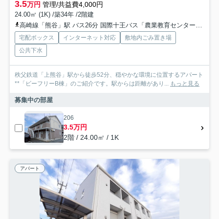
3.5
万円
管理/共益費4,000円
24.00㎡ (1K) /築34年 /2階建
高崎線「熊谷」駅 バス26分 国際十王バス「農業教育センター」 停歩4分
宅配ボックス
インターネット対応
敷地内ごみ置き場
公共下水
秩父鉄道「上熊谷」駅から徒歩52分、穏やかな環境に位置するアパート
**「ビーフリーB棟」のご紹介です。駅からは距離があり...
もっと見る
募集中の部屋
206
3.5万円
2階 / 24.00㎡ / 1K
アパート