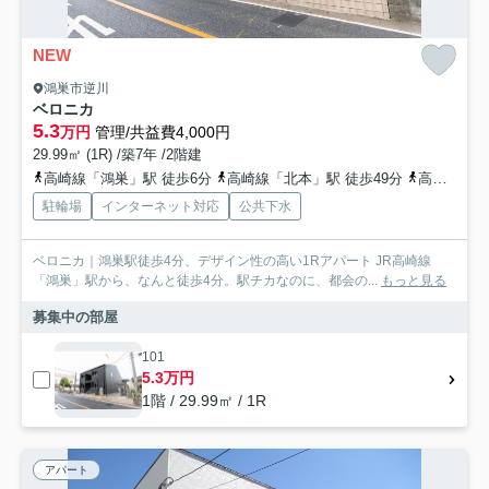
NEW
鴻巣市逆川
ベロニカ
5.3
万円
管理/共益費4,000円
29.99㎡ (1R) /築7年 /2階建
高崎線「鴻巣」駅 徒歩6分
高崎線「北本」駅 徒歩49分
高崎線「北鴻巣」駅 徒歩64分
駐輪場
インターネット対応
公共下水
ベロニカ｜鴻巣駅徒歩4分、デザイン性の高い1Rアパート JR高崎線
「鴻巣」駅から、なんと徒歩4分。駅チカなのに、都会の...
もっと見る
募集中の部屋
101
5.3万円
1階 / 29.99㎡ / 1R
アパート