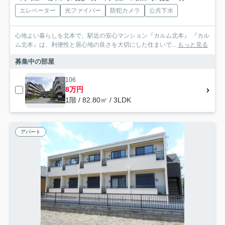
エレベーター
光ファイバー
防犯カメラ
公共下水
心地よい暮らしを北本で。駅近の安心マンション『カルム北本』 『カル
ム北本』は、利便性と居心地の良さを大切にした住まいで...
もっと見る
募集中の部屋
106
8万円
1階 / 82.80㎡ / 3LDK
アパート