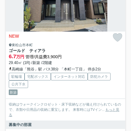
NEW
東松山市本町
ゴールド ティアラ
6.7
万円
管理/共益費3,900円
29.40㎡ (1R) /新築 /2階建
高崎線「熊谷」駅 バス38分 「本町一丁目」 停歩2分
駐輪場
宅配ボックス
インターネット対応
防犯カメラ
公共下水
新築
収納はウォークインクロゼット・床下収納などが備え付けられているの
で、衣類や日用品の収納に重宝します。 来客時にはTVイン...
もっと見
る
募集中の部屋