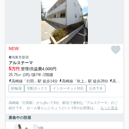
NEW
鴻巣市新宿
アルステーマ
5
万円
管理/共益費4,000円
25.75㎡ (1R) /築7年 /2階建
高崎線「行田」駅 徒歩14分
高崎線「吹上」駅 徒歩28分
高崎線「熊谷」駅 徒歩69分
駐輪場
宅配ボックス
インターネット対応
公共下水
高崎線「行田駅」から歩いて9分、駅近で便利な「アルステーマ」のご
紹介です。 お一人暮らしにちょうどいい1Rのお部屋は、...
もっと見る
募集中の部屋
106