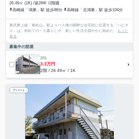
26.49㎡ (1K) /築28年 /2階建
高崎線「鴻巣」駅 徒歩88分
高崎線「北鴻巣」駅 徒歩104分
東武東上線「東松山」駅よりバス便の閑静な住宅街に位置する『ハピネ
ス』は、初めての一人暮らしや、新しい生活を穏やかに始めた...
もっと
見る
募集中の部屋
201
3.3万円
2階 / 26.49㎡ / 1K
アパート