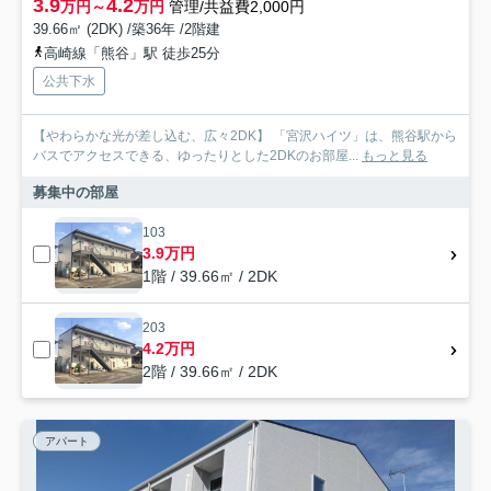
3.9
4.2
万円～
万円
管理/共益費2,000円
39.66㎡ (2DK) /築36年 /2階建
高崎線「熊谷」駅 徒歩25分
公共下水
【やわらかな光が差し込む、広々2DK】 「宮沢ハイツ」は、熊谷駅から
バスでアクセスできる、ゆったりとした2DKのお部屋...
もっと見る
募集中の部屋
103
3.9万円
1階 / 39.66㎡ / 2DK
203
4.2万円
2階 / 39.66㎡ / 2DK
アパート