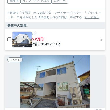
駐輪場
インターネット対応
公共下水
R高崎線「行田駅」から徒歩10分 デザイナーズアパート「プランドー
ルⅡ」 白を基調とした清潔感あふれる外観は、帰宅する...
もっと見る
募集中の部屋
205
5.2万円
2階 / 28.43㎡ / 1R
アパート