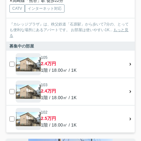
高崎線「熊谷」駅 徒歩22分
CATV
インターネット対応
『カレッジプラザ』は、秩父鉄道「石原駅」から歩いて7分の、とって
も便利な場所にあるアパートです。 お部屋は使いやすい1K...
もっと見
る
募集中の部屋
105
2.4万円
1階 / 18.00㎡ / 1K
103
2.4万円
1階 / 18.00㎡ / 1K
102
2.5万円
1階 / 18.00㎡ / 1K