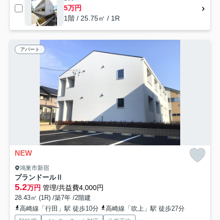
5万円
1階 / 25.75㎡ / 1R
アパート
NEW
鴻巣市新宿
プランドールⅡ
5.2
万円
管理/共益費4,000円
28.43㎡ (1R) /築7年 /2階建
高崎線「行田」駅 徒歩10分
高崎線「吹上」駅 徒歩27分