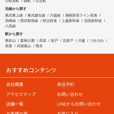
小松原町
緑町
日吉町
沿線から探す
東武東上線
東武越生線
川越線
湘南新宿ライン高海
高崎線
西武新宿線
秩父鉄道
上越新幹線
北陸新幹線
八高線
駅から探す
東松山
森林公園
高坂
坂戸
北坂戸
川越
つきのわ
若葉
武蔵嵐山
熊谷
おすすめコンテンツ
会社概要
来店予約
アクセスマップ
お問い合わせ
店舗一覧
LINEからお問い合わせ
お客様の声
お気に入り