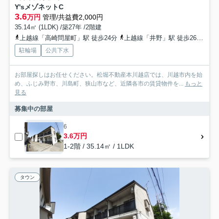
Y'sメゾネットC
3.6
万円
管理/共益費2,000円
35.14㎡ (1LDK) /築27年 /2階建
上越線「高崎問屋町」駅 徒歩24分
上越線「井野」駅 徒歩26分
高
駐輪場
公共下水
お部屋探しはお任せください。松堀不動産本川越店では、川越市内を始
め、ふじみ野市、川島町、狭山市など、近隣各市の賃貸物件を...
もっと
見る
募集中の部屋
6
3.6万円
1-2階 / 35.14㎡ / 1LDK
タウン