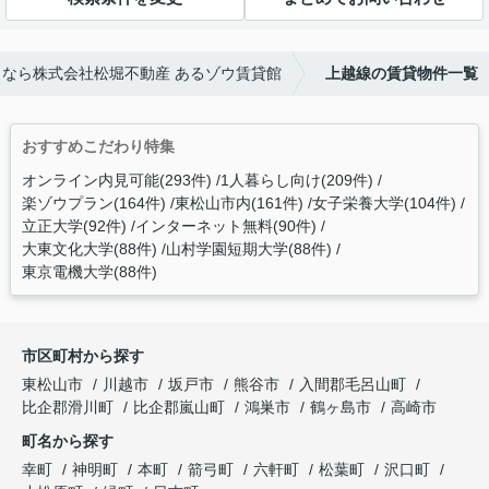
なら株式会社松堀不動産 あるゾウ賃貸館
上越線の賃貸物件一覧
おすすめこだわり特集
オンライン内見可能(293件)
1人暮らし向け(209件)
楽ゾウプラン(164件)
東松山市内(161件)
女子栄養大学(104件)
立正大学(92件)
インターネット無料(90件)
大東文化大学(88件)
山村学園短期大学(88件)
東京電機大学(88件)
市区町村から探す
東松山市
川越市
坂戸市
熊谷市
入間郡毛呂山町
比企郡滑川町
比企郡嵐山町
鴻巣市
鶴ヶ島市
高崎市
町名から探す
幸町
神明町
本町
箭弓町
六軒町
松葉町
沢口町