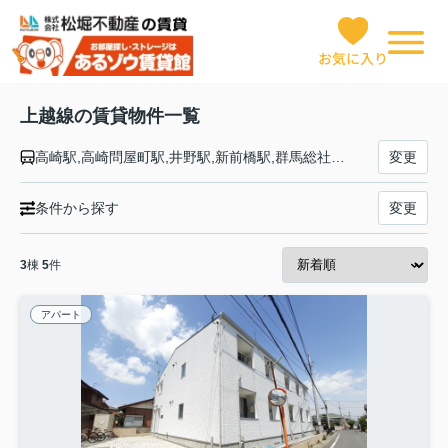
お気に入り
上越線の賃貸物件一覧
高崎駅,高崎問屋町駅,井野駅,新前橋駅,群馬総社駅,八木原駅,渋川駅,敷島駅,津久田駅,岩本駅,沼田駅,後閑駅,上牧駅,水上駅,湯檜曽駅,土合駅,土樽駅,越後中里駅,岩原スキー場前駅,越後湯沢駅,石打駅,大沢駅,上越国際スキー場前駅,塩沢駅,六日町駅,五日町駅,浦佐駅,八色駅,小出駅,越後堀之内駅,北堀之内駅,越後川口駅,小千谷駅,越後滝谷駅,宮内駅,長岡駅
変更
条件から探す
変更
3
棟
5
件
アパート