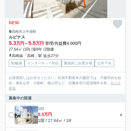
NEW
高崎市上中居町
ルピナス
5.3
5.5
万円～
万円
管理/共益費4,000円
27.64㎡ (1R) /築8年 /2階建
高崎線「高崎」駅 徒歩27分
駐輪場
インターネット対応
敷地内ごみ置き場
公共下水
お部屋探しはお任せください。松堀不動産本川越店では、川越市内を始
め、東松山市、川島町、狭山市など、近隣各市の賃貸物件を取...
もっと
見る
募集中の部屋
105
5.3万円
1階 / 27.64㎡ / 1R