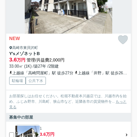
NEW
高崎市東貝沢町
Y'sメゾネットB
3.6
万円
管理/共益費2,000円
33.00㎡ (1K) /築27年 /2階建
上越線「高崎問屋町」駅 徒歩27分
上越線「井野」駅 徒歩26分
高
駐輪場
公共下水
お部屋探しはお任せください。松堀不動産本川越店では、川越市内を始
め、ふじみ野市、川島町、狭山市など、近隣各市の賃貸物件を...
もっと
見る
募集中の部屋
1
3.6万円