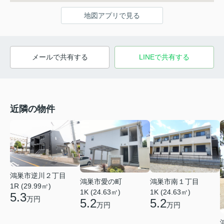
地図アプリで見る
メールで共有する
LINEで共有する
近隣の物件
鴻巣市逆川２丁目
鴻巣市愛の町
鴻巣市南１丁目
1R (29.99㎡)
1K (24.63㎡)
1K (24.63㎡)
5.3
万円
5.2
5.2
万円
万円