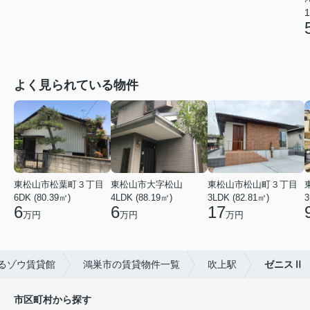
1
よく見られている物件
東松山市松葉町３丁目
東松山市大字松山
東松山市松山町３丁目
6DK (80.39㎡)
4LDK (88.19㎡)
3LDK (82.81㎡)
3
6
6
17
万円
万円
万円
るゾウ賃貸館
鴻巣市の賃貸物件一覧
吹上駅
ゼニスⅡ
市区町村から探す