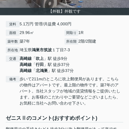
【外観】外観です
5.1万円 管理/共益費 4,000円
賃料
29.96㎡
1R
面積
間取り
築7年
2階/2階建
築年数
所在階
埼玉県
鴻巣市
筑波
１丁目7-3
所在地
高崎線
「
吹上
」駅 徒歩9分
交通
高崎線
「
行田
」駅 徒歩37分
高崎線
「
北鴻巣
」駅 徒歩37分
歩いて211mのところに吹上郵便局があります。こちら
備考
の物件はアパートです。最上階の物件です。築7年のア
パート。当社スタッフが地域の賃貸情報をご提供いたし
ます。お客様のこだわりやご要望などございましたら、
お気軽に当社へお問い合わせ下さい。
ゼニスⅡのコメント(おすすめポイント)
郵便局での手続きなども徒歩3分に吹上郵便局があって楽です