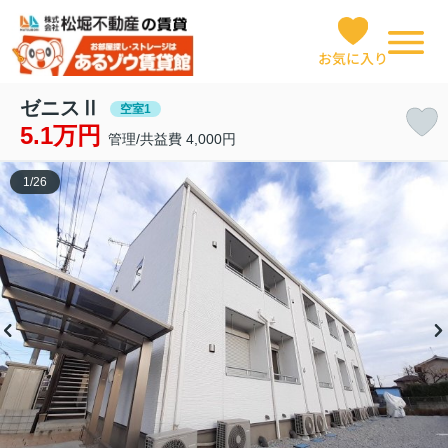
お気に入り
ゼニスⅡ
空室1
5.1万円
管理/共益費 4,000円
1
/
26