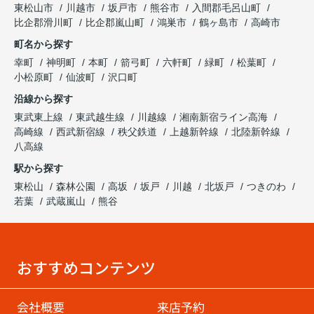
東松山市
川越市
坂戸市
熊谷市
入間郡毛呂山町
比企郡滑川町
比企郡嵐山町
鴻巣市
鶴ヶ島市
高崎市
町名から探す
幸町
神明町
本町
箭弓町
六軒町
緑町
松葉町
小松原町
仙波町
沢口町
沿線から探す
東武東上線
東武越生線
川越線
湘南新宿ライン高海
高崎線
西武新宿線
秩父鉄道
上越新幹線
北陸新幹線
八高線
駅から探す
東松山
森林公園
高坂
坂戸
川越
北坂戸
つきのわ
若葉
武蔵嵐山
熊谷
おすすめコンテンツ
会社概要
来店予約