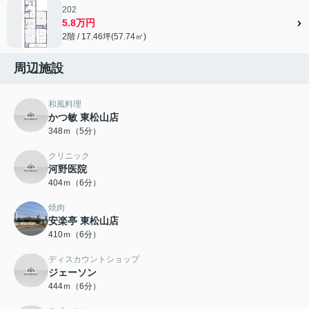
202
5.8万円
2階 / 17.46坪(57.74㎡)
周辺施設
和風料理
かつ敏 東松山店
348ｍ（5分）
クリニック
河野医院
404ｍ（6分）
焼肉
安楽亭 東松山店
410ｍ（6分）
ディスカウントショップ
ジェーソン
444ｍ（6分）