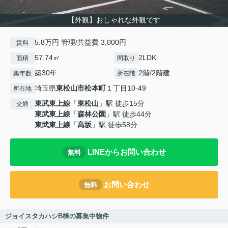
【外観】おしゃれな外観です
5.8万円 管理/共益費 3,000円
賃料
57.74㎡
2LDK
面積
間取り
築30年
2階/2階建
築年数
所在階
埼玉県
東松山市
松本町
１丁目10-49
所在地
東武東上線
「
東松山
」駅 徒歩15分
交通
東武東上線
「
森林公園
」駅 徒歩44分
東武東上線
「
高坂
」駅 徒歩58分
LINEからお問い合わせ
無料
お問い合わせ
無料
ジョイスタカハシB棟の募集中物件