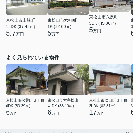
東松山市六反町
東松山市山崎町
東松山市六軒町
3DK (45.36㎡)
1LDK (37.48㎡)
1K (32.60㎡)
3
5
万円
5.7
5
万円
万円
よく見られている物件
東松山市松葉町３丁目
東松山市大字松山
東松山市松山町３丁目
6DK (80.39㎡)
4LDK (88.19㎡)
3LDK (82.81㎡)
3
6
6
17
万円
万円
万円