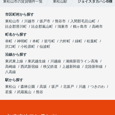
東松山市の賃貸物件一覧
東松山駅
ジョイスタカハシB棟
市区町村から探す
東松山市
川越市
坂戸市
熊谷市
入間郡毛呂山町
比企郡滑川町
比企郡嵐山町
鴻巣市
鶴ヶ島市
高崎市
町名から探す
幸町
神明町
本町
箭弓町
六軒町
緑町
松葉町
沢口町
小松原町
仙波町
沿線から探す
東武東上線
東武越生線
川越線
湘南新宿ライン高海
高崎線
西武新宿線
秩父鉄道
上越新幹線
北陸新幹線
八高線
駅から探す
東松山
森林公園
高坂
坂戸
北坂戸
川越
つきのわ
若葉
武蔵嵐山
熊谷