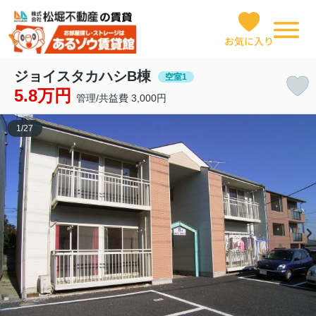
お気に入り
ジョイスタカハシB棟
空室1
5.8万円
管理/共益費 3,000円
1
/
27