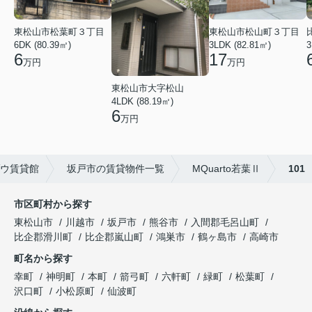
東松山市松葉町３丁目
東松山市松山町３丁目
6DK (80.39㎡)
3LDK (82.81㎡)
3
6
17
万円
万円
東松山市大字松山
4LDK (88.19㎡)
6
万円
ゾウ賃貸館
坂戸市の賃貸物件一覧
MQuarto若葉Ⅱ
101
市区町村から探す
東松山市
川越市
坂戸市
熊谷市
入間郡毛呂山町
比企郡滑川町
比企郡嵐山町
鴻巣市
鶴ヶ島市
高崎市
町名から探す
幸町
神明町
本町
箭弓町
六軒町
緑町
松葉町
沢口町
小松原町
仙波町