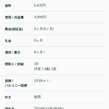
5.6万円
賃料
3,000円
管理 / 共益費
0ヶ月(0ヶ月)
敷金(保証金)
0ヶ月
礼金
0ヶ月 / -
償却 / 敷引
1R
間取り / 詳細
洋室 7.6帖 1室
19.66㎡ / -
面積 /
バルコニー面積
南西
向き
2023年12月(築2年)
築年月