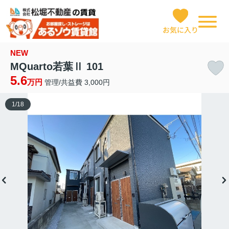
お気に入り
NEW
MQuarto若葉Ⅱ 101
5.6
万円
管理/共益費 3,000円
1
/
18