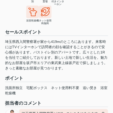
別
置場
付きインタ
ーホン
浴室乾燥機
ネット使用
料無料
セールスポイント
埼玉県西入間警察署が家から419mのところにあります。来客時
にはTVインターホンで訪問者の顔を確認することがきるので安
心感があります。バストイレ別のアパートです。広々とした1R
を当社でご紹介しております。新しい土地で新しい生活を。魅力
的なお部屋を坂戸市エリアの東武東上線坂戸近で探しましょう。
きっと素敵なお部屋が見つかります。
ポイント
洗面所独立
宅配ボックス
ネット使用料不要
追い焚き
浴室
乾燥機
担当者のコメント