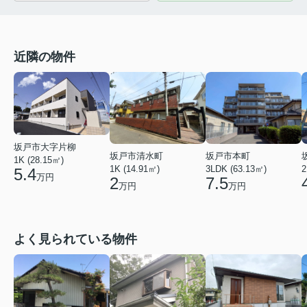
近隣の物件
坂戸市大字片柳
坂戸市清水町
坂戸市本町
1K (28.15㎡)
1K (14.91㎡)
3LDK (63.13㎡)
2
5.4
万円
2
7.5
万円
万円
よく見られている物件