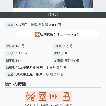
【外観】
5.6万円 管理/共益費 3,000円
賃料
初期費用シミュレーション
0ヶ月
0ヶ月
保証金
礼金
19.66㎡
1R
面積
間取り
築2年
1階/2階建
築年数
所在階
埼玉県
坂戸市
関間
１丁目10番48号
所在地
東武東上線
「
坂戸
」駅 徒歩12分
交通
物件の特徴
バストイレ
室内洗濯機
TVモニタ
独立洗面台