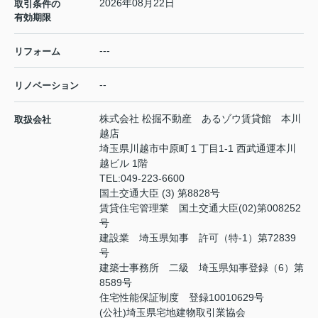
2026年08月22日
取引条件の
有効期限
---
リフォーム
--
リノベーション
株式会社 松掘不動産 あるゾウ賃貸館 本川
取扱会社
越店
埼玉県川越市中原町１丁目1-1 西武通運本川
越ビル 1階
TEL:
049-223-6600
国土交通大臣 (3) 第8828号
賃貸住宅管理業 国土交通大臣(02)第008252
号
建設業 埼玉県知事 許可（特-1）第72839
号
建築士事務所 二級 埼玉県知事登録（6）第
8589号
住宅性能保証制度 登録10010629号
(公社)埼玉県宅地建物取引業協会