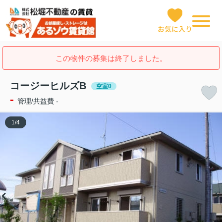
お気に入り
この物件の募集は終了しました。
コージーヒルズB
空室0
-
管理/共益費 -
1
/
4