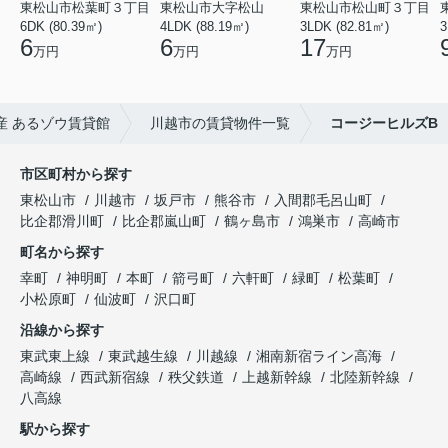
東松山市松葉町３丁目
東松山市大字松山
東松山市松山町３丁目
6DK (80.39㎡)
4LDK (88.19㎡)
3LDK (82.81㎡)
3
6
6
17
万円
万円
万円
産 あるゾウ賃貸館
川越市の賃貸物件一覧
コージーヒルズB
市区町村から探す
東松山市
川越市
坂戸市
熊谷市
入間郡毛呂山町
比企郡滑川町
比企郡嵐山町
鶴ヶ島市
鴻巣市
高崎市
町名から探す
幸町
神明町
本町
箭弓町
六軒町
緑町
松葉町
小松原町
仙波町
沢口町
沿線から探す
東武東上線
東武越生線
川越線
湘南新宿ライン高海
高崎線
西武新宿線
秩父鉄道
上越新幹線
北陸新幹線
八高線
駅から探す