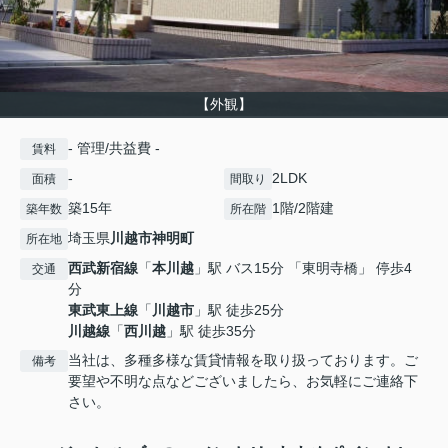
【外観】
- 管理/共益費 -
賃料
-
2LDK
面積
間取り
築15年
1階/2階建
築年数
所在階
埼玉県
川越市
神明町
所在地
西武新宿線
「
本川越
」駅 バス15分 「東明寺橋」 停歩4
交通
分
東武東上線
「
川越市
」駅 徒歩25分
川越線
「
西川越
」駅 徒歩35分
当社は、多種多様な賃貸情報を取り扱っております。ご
備考
要望や不明な点などございましたら、お気軽にご連絡下
さい。