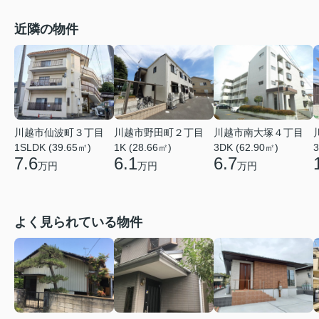
近隣の物件
川越市仙波町３丁目
川越市野田町２丁目
川越市南大塚４丁目
1SLDK (39.65㎡)
1K (28.66㎡)
3DK (62.90㎡)
3
7.6
6.1
6.7
万円
万円
万円
よく見られている物件