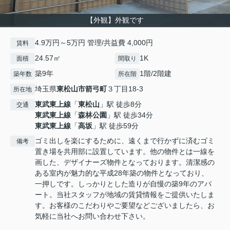
【外観】外観です
4.9万円～5万円 管理/共益費 4,000円
賃料
24.57㎡
1K
面積
間取り
築9年
1階/2階建
築年数
所在階
埼玉県
東松山市
箭弓町
３丁目18-3
所在地
東武東上線
「
東松山
」駅 徒歩8分
交通
東武東上線
「
森林公園
」駅 徒歩34分
東武東上線
「
高坂
」駅 徒歩59分
ゴミ出しを楽にするために、遠くまで行かずに済むゴミ
備考
置き場を共用部に設置しています。他の物件とは一線を
画した、デザイナーズ物件となっております。清潔感の
ある室内が魅力的な平成28年築の物件となっており、
一押しです。しっかりとした造りが自慢の築9年のアパ
ート。当社スタッフが地域の賃貸情報をご提供いたしま
す。お客様のこだわりやご要望などございましたら、お
気軽に当社へお問い合わせ下さい。