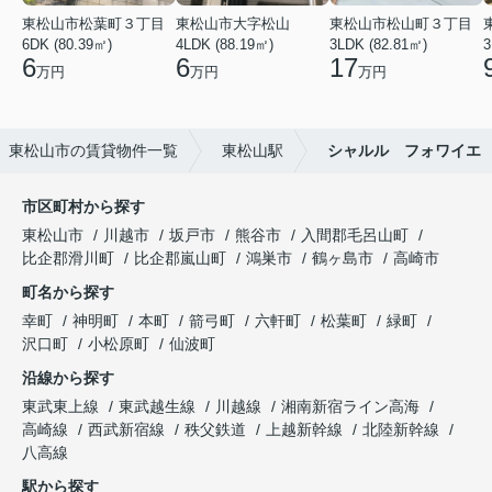
東松山市松葉町３丁目
東松山市大字松山
東松山市松山町３丁目
6DK (80.39㎡)
4LDK (88.19㎡)
3LDK (82.81㎡)
3
6
6
17
万円
万円
万円
東松山市の賃貸物件一覧
東松山駅
シャルル フォワイエ
市区町村から探す
東松山市
川越市
坂戸市
熊谷市
入間郡毛呂山町
比企郡滑川町
比企郡嵐山町
鴻巣市
鶴ヶ島市
高崎市
町名から探す
幸町
神明町
本町
箭弓町
六軒町
松葉町
緑町
沢口町
小松原町
仙波町
沿線から探す
東武東上線
東武越生線
川越線
湘南新宿ライン高海
高崎線
西武新宿線
秩父鉄道
上越新幹線
北陸新幹線
八高線
駅から探す