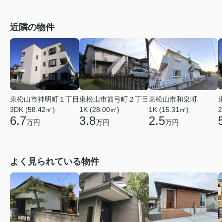
近隣の物件
東松山市神明町１丁目
東松山市箭弓町２丁目
東松山市和泉町
3DK (58.42㎡)
1K (28.00㎡)
1K (15.31㎡)
2
6.7
3.8
2.5
万円
万円
万円
よく見られている物件