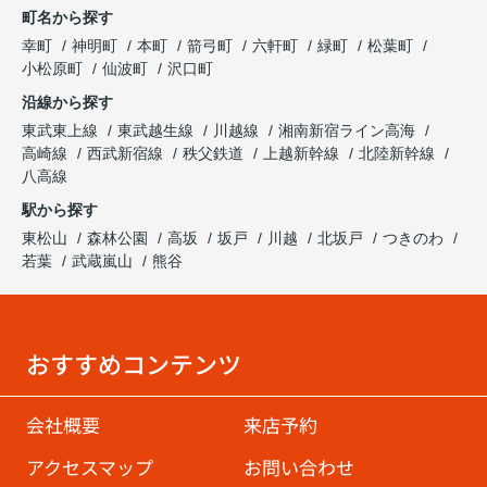
町名から探す
幸町
神明町
本町
箭弓町
六軒町
緑町
松葉町
小松原町
仙波町
沢口町
沿線から探す
東武東上線
東武越生線
川越線
湘南新宿ライン高海
高崎線
西武新宿線
秩父鉄道
上越新幹線
北陸新幹線
八高線
駅から探す
東松山
森林公園
高坂
坂戸
川越
北坂戸
つきのわ
若葉
武蔵嵐山
熊谷
おすすめコンテンツ
会社概要
来店予約
アクセスマップ
お問い合わせ