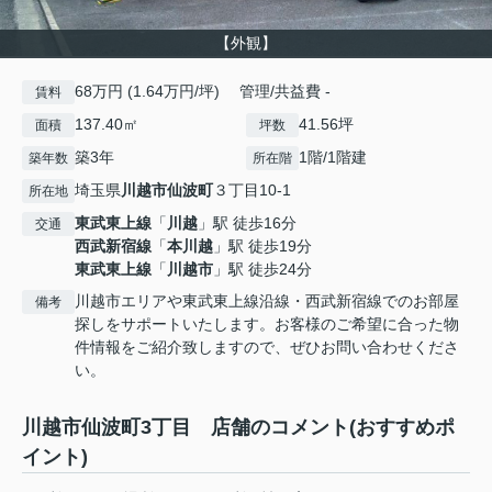
【外観】
68万円 (1.64万円/坪) 管理/共益費 -
賃料
137.40㎡
41.56坪
面積
坪数
築3年
1階/1階建
築年数
所在階
埼玉県
川越市
仙波町
３丁目10-1
所在地
東武東上線
「
川越
」駅 徒歩16分
交通
西武新宿線
「
本川越
」駅 徒歩19分
東武東上線
「
川越市
」駅 徒歩24分
川越市エリアや東武東上線沿線・西武新宿線でのお部屋
備考
探しをサポートいたします。お客様のご希望に合った物
件情報をご紹介致しますので、ぜひお問い合わせくださ
い。
川越市仙波町3丁目 店舗のコメント(おすすめポ
イント)