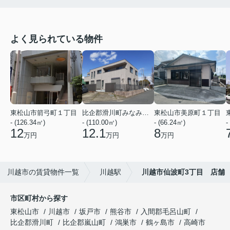
よく見られている物件
東松山市箭弓町１丁目
比企郡滑川町みなみ野２丁目
東松山市美原町１丁目
- (126.34㎡)
- (110.00㎡)
- (66.24㎡)
-
12
12.1
8
万円
万円
万円
川越市の賃貸物件一覧
川越駅
川越市仙波町3丁目 店舗
市区町村から探す
東松山市
川越市
坂戸市
熊谷市
入間郡毛呂山町
比企郡滑川町
比企郡嵐山町
鴻巣市
鶴ヶ島市
高崎市