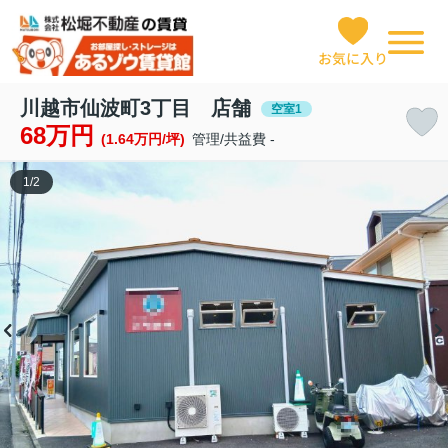
お気に入り
川越市仙波町3丁目 店舗
空室1
68万円
(1.64万円/坪)
管理/共益費 -
1
/
2