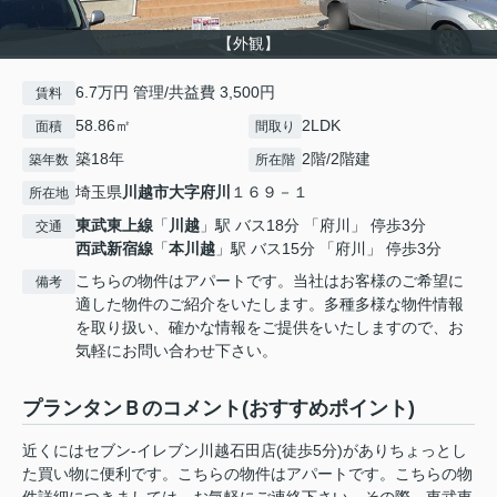
【外観】
6.7万円 管理/共益費 3,500円
賃料
58.86㎡
2LDK
面積
間取り
築18年
2階/2階建
築年数
所在階
埼玉県
川越市
大字府川
１６９－１
所在地
東武東上線
「
川越
」駅 バス18分 「府川」 停歩3分
交通
西武新宿線
「
本川越
」駅 バス15分 「府川」 停歩3分
こちらの物件はアパートです。当社はお客様のご希望に
備考
適した物件のご紹介をいたします。多種多様な物件情報
を取り扱い、確かな情報をご提供をいたしますので、お
気軽にお問い合わせ下さい。
プランタンＢのコメント(おすすめポイント)
近くにはセブン-イレブン川越石田店(徒歩5分)がありちょっとし
た買い物に便利です。こちらの物件はアパートです。こちらの物
件詳細につきましては、お気軽にご連絡下さい。その際、東武東