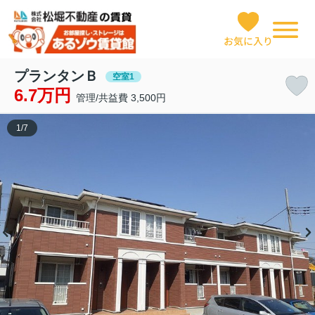
お気に入り
プランタンＢ
空室1
6.7万円
管理/共益費 3,500円
1
/
7