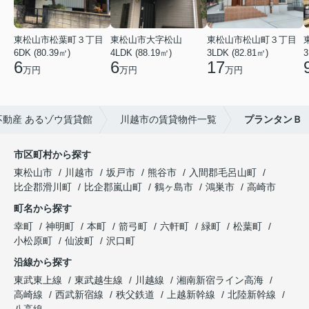
東松山市松葉町３丁目
東松山市大字松山
東松山市松山町３丁目
6DK (80.39㎡)
4LDK (88.19㎡)
3LDK (82.81㎡)
3
6
6
17
万円
万円
万円
動産 あるゾウ賃貸館
川越市の賃貸物件一覧
プランタンＢ
市区町村から探す
東松山市
川越市
坂戸市
熊谷市
入間郡毛呂山町
比企郡滑川町
比企郡嵐山町
鶴ヶ島市
鴻巣市
高崎市
町名から探す
幸町
神明町
本町
箭弓町
六軒町
緑町
松葉町
小松原町
仙波町
沢口町
沿線から探す
東武東上線
東武越生線
川越線
湘南新宿ライン高海
高崎線
西武新宿線
秩父鉄道
上越新幹線
北陸新幹線