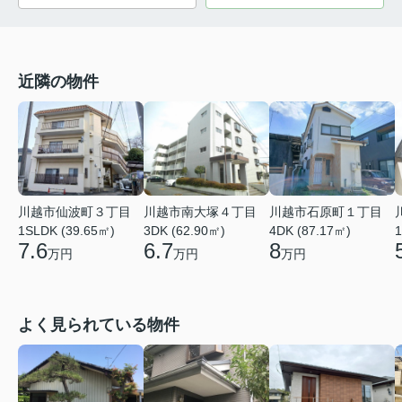
近隣の物件
川越市仙波町３丁目
川越市南大塚４丁目
川越市石原町１丁目
1SLDK (39.65㎡)
3DK (62.90㎡)
4DK (87.17㎡)
1
7.6
6.7
8
万円
万円
万円
よく見られている物件