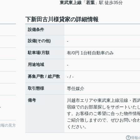
東武東上線
「
若葉
」駅 徒歩35分
下新田古川様貸家の詳細情報
設備条件
設備(その他)
-
駐車場/月額
有/0円 1台軽自動車のみ
用途地域
-
募集戸数 / 総戸数
- / -
取引態様
専任媒介
備考
川越市エリアや東武東上線沿線・西
宿線でのお部屋探しをサポートいた
分
す。お客様のご希望に合った物件情
ご紹介致しますので、ぜひお問い合
情報の見方
ください。
情報