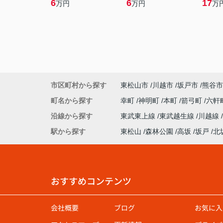
6
6
17
万円
万円
万
市区町村から探す
東松山市
川越市
坂戸市
熊谷市
町名から探す
幸町
神明町
本町
箭弓町
六軒
沿線から探す
東武東上線
東武越生線
川越線
駅から探す
東松山
森林公園
高坂
坂戸
北
おすすめコンテンツ
会社概要
ブログ
お気に入