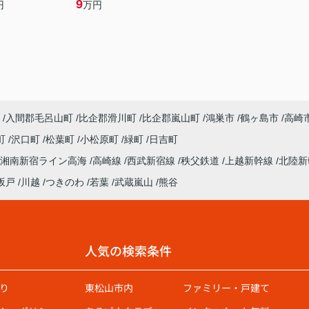
9
円
万円
入間郡毛呂山町
比企郡滑川町
比企郡嵐山町
鴻巣市
鶴ヶ島市
高崎
町
沢口町
松葉町
小松原町
緑町
日吉町
湘南新宿ライン高海
高崎線
西武新宿線
秩父鉄道
上越新幹線
北陸
坂戸
川越
つきのわ
若葉
武蔵嵐山
熊谷
人気の検索条件
り
東松山市内
ファミリー・戸建て