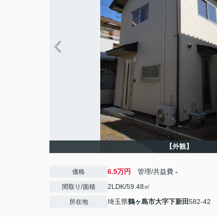
【外観】
6.5万円
管理/共益費
-
価格
2LDK/59.48㎡
間取り/面積
埼玉県
鶴ヶ島市
大字下新田
582-42
所在地