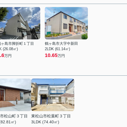
鶴ヶ島市脚折町１丁目
鶴ヶ島市大字中新田
K (26.08㎡)
2LDK (61.14㎡)
.6
10.65
万円
万円
市松山町３丁目
東松山市松葉町３丁目
(82.81㎡)
3LDK (74.40㎡)