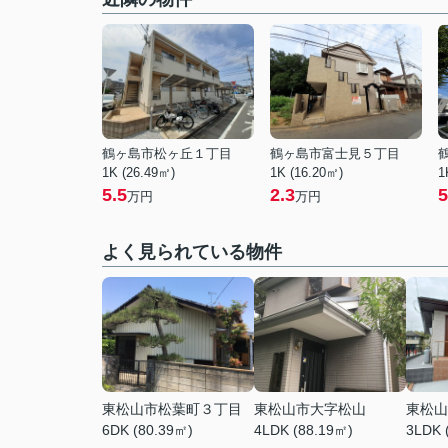
鶴ヶ島市松ヶ丘１丁目
鶴ヶ島市富士見５丁目
1K (26.49㎡)
1K (16.20㎡)
1
5.5
2.3
5
万円
万円
よく見られている物件
東松山市松葉町３丁目
東松山市大字松山
東松山
6DK (80.39㎡)
4LDK (88.19㎡)
3LDK 