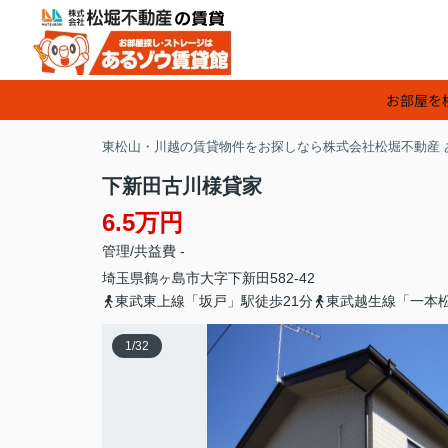
お部屋を
東松山・川越の賃貸物件をお探しなら株式会社松堀不動産 
下新田古川様貸家
6.5万円
管理/共益費 -
埼玉県
鶴ヶ島市
大字下新田
582-42
東武東上線「坂戸」駅徒歩21分
東武越生線「一本松
1
/
32