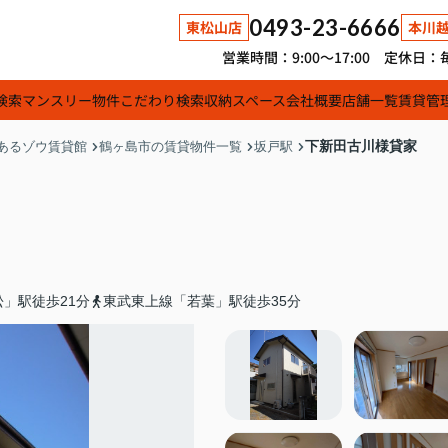
0493-23-6666
東松山店
本川
営業時間：9:00～17:00 定休
検索
マンスリー物件
こだわり検索
収納スペース
会社概要
店舗一覧
賃貸管
下新田古川様貸家
あるゾウ賃貸館
鶴ヶ島市の賃貸物件一覧
坂戸駅
」駅徒歩21分
東武東上線「若葉」駅徒歩35分