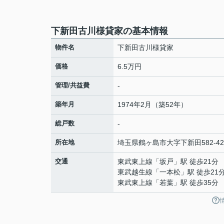
下新田古川様貸家の基本情報
物件名
下新田古川様貸家
価格
6.5万円
管理/共益費
-
築年月
1974年2月（築52年）
総戸数
-
所在地
埼玉県
鶴ヶ島市
大字下新田
582-42
交通
東武東上線
「
坂戸
」駅 徒歩21分
東武越生線
「
一本松
」駅 徒歩21
東武東上線
「
若葉
」駅 徒歩35分