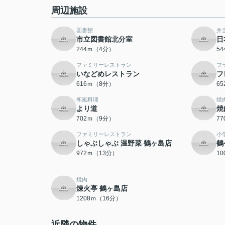
周辺施設
図書館
弁
市立図書館北分室
日
244ｍ（4分）
5
ファミリーレストラン
フ
いなどめレストラン
フ
616ｍ（8分）
6
和風料理
焼
より道
焼
702ｍ（9分）
7
ファミリーレストラン
小
しゃぶしゃぶ 温野菜 鶴ヶ島店
鶴
972ｍ（13分）
1
焼肉
煉火亭 鶴ヶ島店
1208ｍ（16分）
近隣の物件