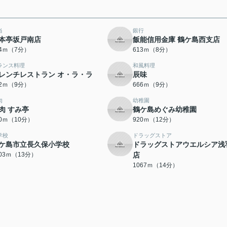
当
銀行
本亭坂戸南店
飯能信用金庫 鶴ケ島西支店
44ｍ（7分）
613ｍ（8分）
ランス料理
和風料理
レンチレストラン オ・ラ・ラ
辰味
52ｍ（9分）
666ｍ（9分）
肉
幼稚園
肉 すみ亭
鶴ケ島めぐみ幼稚園
70ｍ（10分）
920ｍ（12分）
学校
ドラッグストア
ケ島市立長久保小学校
ドラッグストアウエルシア浅
003ｍ（13分）
店
1067ｍ（14分）