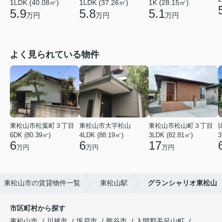
1LDK (40.08㎡)
1LDK (37.26㎡)
1K (28.15㎡)
5.9
5.8
5.1
万円
万円
万円
よく見られている物件
東松山市松葉町３丁目
東松山市大字松山
東松山市松山町３丁目
6DK (80.39㎡)
4LDK (88.19㎡)
3LDK (82.81㎡)
3
6
6
17
万円
万円
万円
東松山市の賃貸物件一覧
東松山駅
グランシャリオ東松山
市区町村から探す
東松山市
川越市
坂戸市
熊谷市
入間郡毛呂山町