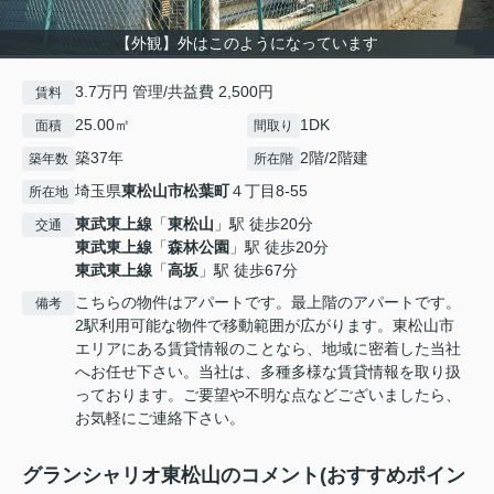
【外観】外はこのようになっています
3.7万円 管理/共益費 2,500円
賃料
25.00㎡
1DK
面積
間取り
築37年
2階/2階建
築年数
所在階
埼玉県
東松山市
松葉町
４丁目8-55
所在地
東武東上線
「
東松山
」駅 徒歩20分
交通
東武東上線
「
森林公園
」駅 徒歩20分
東武東上線
「
高坂
」駅 徒歩67分
こちらの物件はアパートです。最上階のアパートです。
備考
2駅利用可能な物件で移動範囲が広がります。東松山市
エリアにある賃貸情報のことなら、地域に密着した当社
へお任せ下さい。当社は、多種多様な賃貸情報を取り扱
っております。ご要望や不明な点などございましたら、
お気軽にご連絡下さい。
グランシャリオ東松山のコメント(おすすめポイン