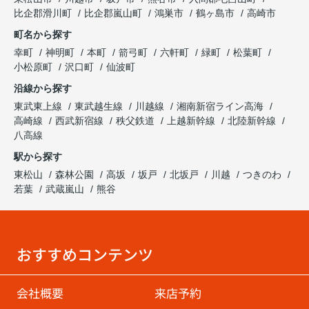
比企郡滑川町
比企郡嵐山町
鴻巣市
鶴ヶ島市
高崎市
町名から探す
幸町
神明町
本町
箭弓町
六軒町
緑町
松葉町
小松原町
沢口町
仙波町
沿線から探す
東武東上線
東武越生線
川越線
湘南新宿ライン高海
高崎線
西武新宿線
秩父鉄道
上越新幹線
北陸新幹線
八高線
駅から探す
東松山
森林公園
高坂
坂戸
北坂戸
川越
つきのわ
若葉
武蔵嵐山
熊谷
おすすめコンテンツ
会社概要
来店予約