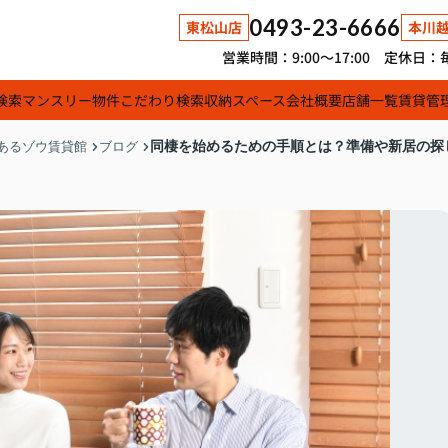
0493-23-6666
東松山店
本川
営業時間：9:00～17:00 定休
検索
マンスリー物件
こだわり検索
収納スペース
会社概要
店舗一覧
賃貸管
同棲を始めるための手順とは？準備や新居の探
あるゾウ賃貸館
ブログ