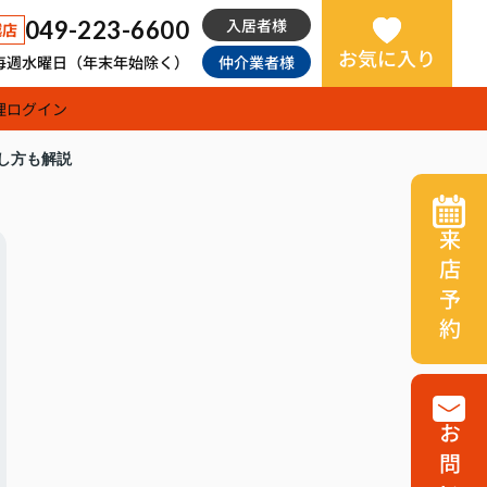
入居者様
049-223-6600
越店
お気に入り
日：毎週水曜日（年末年始除く）
仲介業者様
理
ログイン
し方も解説
来店予約