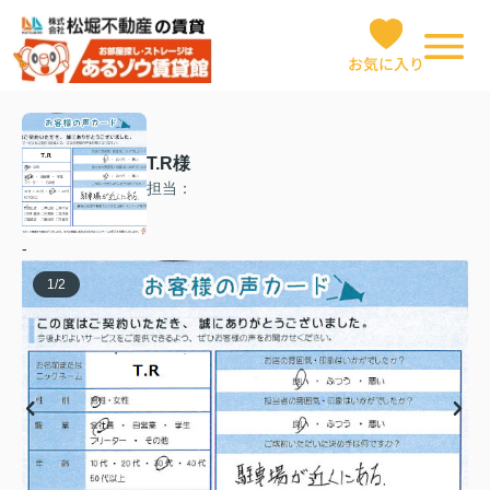
お気に入り
T.R様
担当：
-
1
/
2