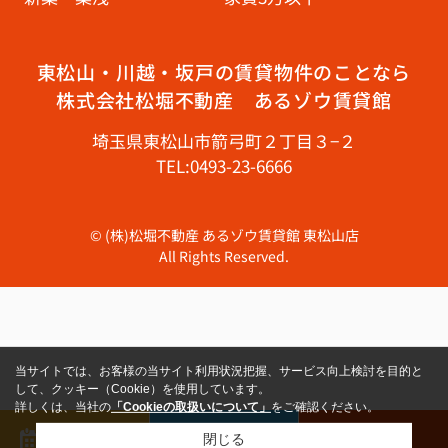
東松山・川越・坂戸の賃貸物件のことなら
株式会社松堀不動産 あるゾウ賃貸館
埼玉県東松山市箭弓町２丁目３−２
TEL:0493-23-6666
© (株)松堀不動産 あるゾウ賃貸館 東松山店
All Rights Reserved.
当サイトでは、お客様の当サイト利用状況把握、サービス向上検討を目的と
して、クッキー（Cookie）を使用しています。
詳しくは、当社の
「Cookieの取扱いについて」
をご確認ください。
来店予約
メール
電話
閉じる