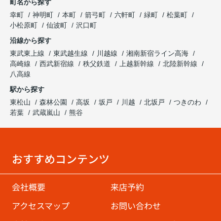
町名から探す
幸町
神明町
本町
箭弓町
六軒町
緑町
松葉町
小松原町
仙波町
沢口町
沿線から探す
東武東上線
東武越生線
川越線
湘南新宿ライン高海
高崎線
西武新宿線
秩父鉄道
上越新幹線
北陸新幹線
八高線
駅から探す
東松山
森林公園
高坂
坂戸
川越
北坂戸
つきのわ
若葉
武蔵嵐山
熊谷
おすすめコンテンツ
会社概要
来店予約
アクセスマップ
お問い合わせ