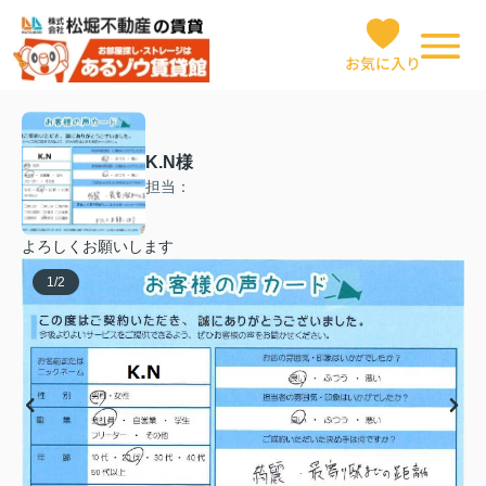
お気に入り
K.N様
担当：
よろしくお願いします
1
/
2