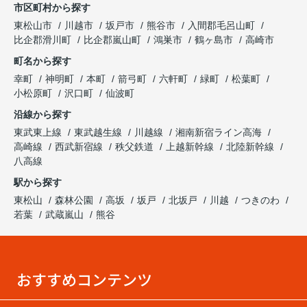
市区町村から探す
東松山市
川越市
坂戸市
熊谷市
入間郡毛呂山町
比企郡滑川町
比企郡嵐山町
鴻巣市
鶴ヶ島市
高崎市
町名から探す
幸町
神明町
本町
箭弓町
六軒町
緑町
松葉町
小松原町
沢口町
仙波町
沿線から探す
東武東上線
東武越生線
川越線
湘南新宿ライン高海
高崎線
西武新宿線
秩父鉄道
上越新幹線
北陸新幹線
八高線
駅から探す
東松山
森林公園
高坂
坂戸
北坂戸
川越
つきのわ
若葉
武蔵嵐山
熊谷
おすすめコンテンツ