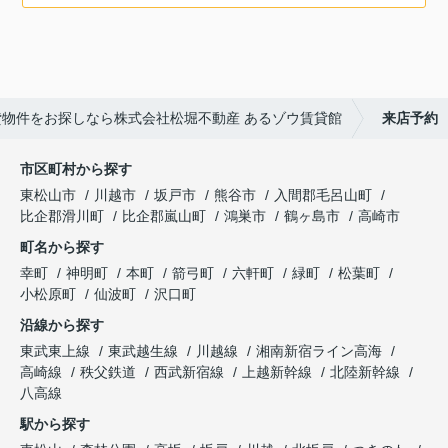
物件をお探しなら株式会社松堀不動産 あるゾウ賃貸館
来店予約
市区町村から探す
東松山市
川越市
坂戸市
熊谷市
入間郡毛呂山町
比企郡滑川町
比企郡嵐山町
鴻巣市
鶴ヶ島市
高崎市
町名から探す
幸町
神明町
本町
箭弓町
六軒町
緑町
松葉町
小松原町
仙波町
沢口町
沿線から探す
東武東上線
東武越生線
川越線
湘南新宿ライン高海
高崎線
秩父鉄道
西武新宿線
上越新幹線
北陸新幹線
八高線
駅から探す