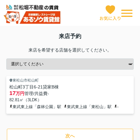
お気に入り
来店予約
来店を希望する店舗を選択してください。
東松山市松山町
松山町3丁目6-21貸家B棟
17
万円
管理/共益費
-
82.81㎡（3LDK）
東武東上線「森林公園」駅
東武東上線「東松山」駅
-
次へ