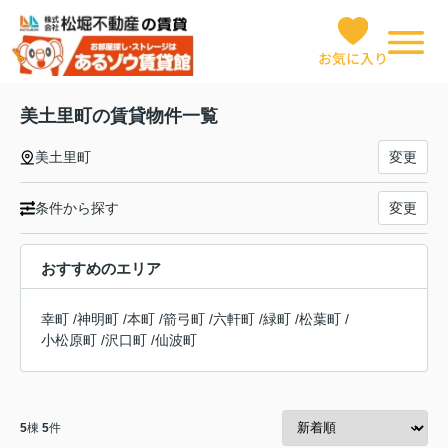
お気に入り
美土里町の賃貸物件一覧
美土里町
変更
条件から探す
変更
おすすめのエリア
幸町
/
神明町
/
本町
/
箭弓町
/
六軒町
/
緑町
/
松葉町
/
小松原町
/
沢口町
/
仙波町
5
棟
5
件