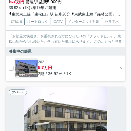
5.7
万円
管理/共益費5,000円
36.92㎡ (1K) /築17年 /2階建
東武東上線「東松山」駅 徒歩20分
東武東上線「森林公園」駅 徒歩25分
駐輪場
オートロック
CATV
インターネット対応
公共下水
「お部屋の快適さ」を重視される方にぴったりの『グラッドヒル』。東
松山駅から少し歩いた、落ち着いた環境にあります。 この...
もっと見る
募集中の部屋
202
5.7万円
2階 / 36.92㎡ / 1K
アパート