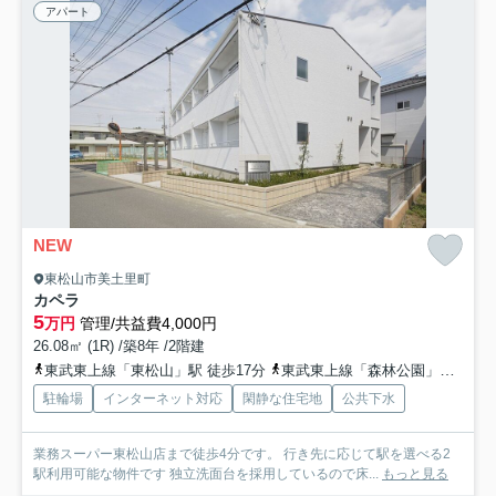
アパート
NEW
東松山市美土里町
カペラ
5
万円
管理/共益費4,000円
26.08㎡ (1R) /築8年 /2階建
東武東上線「東松山」駅 徒歩17分
東武東上線「森林公園」駅 徒歩27分
駐輪場
インターネット対応
閑静な住宅地
公共下水
業務スーパー東松山店まで徒歩4分です。 行き先に応じて駅を選べる2
駅利用可能な物件です 独立洗面台を採用しているので床...
もっと見る