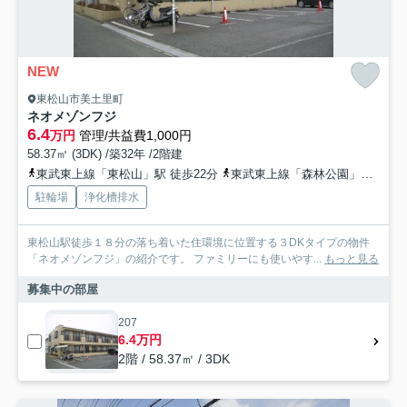
NEW
東松山市美土里町
ネオメゾンフジ
6.4
万円
管理/共益費1,000円
58.37㎡ (3DK) /築32年 /2階建
東武東上線「東松山」駅 徒歩22分
東武東上線「森林公園」駅 徒歩25分
駐輪場
浄化槽排水
東松山駅徒歩１８分の落ち着いた住環境に位置する３DKタイプの物件
「ネオメゾンフジ」の紹介です。 ファミリーにも使いやす...
もっと見る
募集中の部屋
207
6.4万円
2階 / 58.37㎡ / 3DK