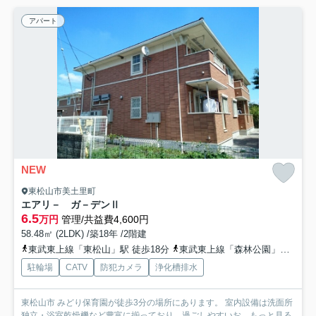
アパート
NEW
東松山市美土里町
エアリ－ ガ－デンⅡ
6.5
万円
管理/共益費4,600円
58.48㎡ (2LDK) /築18年 /2階建
東武東上線「東松山」駅 徒歩18分
東武東上線「森林公園」駅 徒歩25分
駐輪場
CATV
防犯カメラ
浄化槽排水
東松山市 みどり保育園が徒歩3分の場所にあります。 室内設備は洗面所
独立・浴室乾燥機など豊富に揃っており、過ごしやすいお...
もっと見る