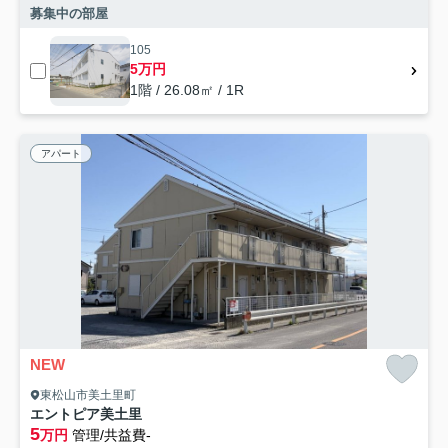
募集中の部屋
105
5万円
1階 / 26.08㎡ / 1R
アパート
NEW
東松山市美土里町
エントピア美土里
5
万円
管理/共益費-