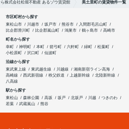
ら株式会社松堀不動産 あるゾウ賃貸館
美土里町の賃貸物件一覧
市区町村から探す
東松山市
川越市
坂戸市
熊谷市
入間郡毛呂山町
比企郡滑川町
比企郡嵐山町
鴻巣市
鶴ヶ島市
高崎市
町名から探す
幸町
神明町
本町
箭弓町
六軒町
緑町
松葉町
小松原町
沢口町
仙波町
沿線から探す
東武東上線
東武越生線
川越線
湘南新宿ライン高海
高崎線
西武新宿線
秩父鉄道
上越新幹線
北陸新幹線
八高線
駅から探す
東松山
森林公園
高坂
坂戸
北坂戸
川越
つきのわ
若葉
武蔵嵐山
熊谷