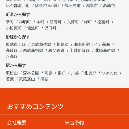
比企郡滑川町
比企郡嵐山町
鶴ヶ島市
鴻巣市
高崎市
町名から探す
幸町
神明町
本町
箭弓町
六軒町
緑町
松葉町
小松原町
仙波町
沢口町
沿線から探す
東武東上線
東武越生線
川越線
湘南新宿ライン高海
高崎線
西武新宿線
秩父鉄道
上越新幹線
北陸新幹線
八高線
駅から探す
東松山
森林公園
高坂
坂戸
川越
北坂戸
つきのわ
若葉
武蔵嵐山
熊谷
おすすめコンテンツ
会社概要
来店予約