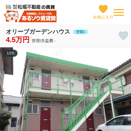
お気に入り
オリーブガーデンハウス
空室1
4.5万円
管理/共益費 -
1
/
29