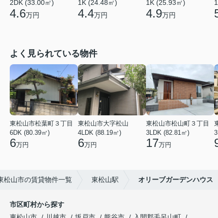
2DK (33.00㎡)
1K (24.48㎡)
1K (25.93㎡)
1
4.6
4.4
4.9
万円
万円
万円
よく見られている物件
東松山市松葉町３丁目
東松山市大字松山
東松山市松山町３丁目
6DK (80.39㎡)
4LDK (88.19㎡)
3LDK (82.81㎡)
3
6
6
17
万円
万円
万円
東松山市の賃貸物件一覧
東松山駅
オリーブガーデンハウス
市区町村から探す
東松山市
川越市
坂戸市
熊谷市
入間郡毛呂山町