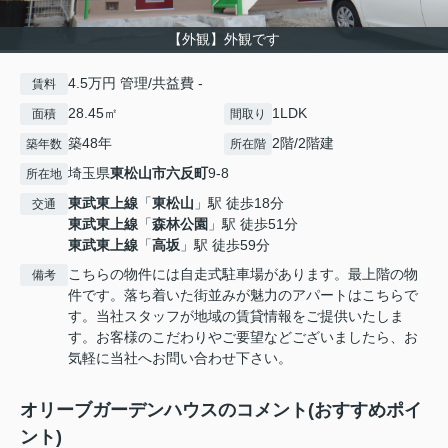
【外観】外観です
4.5万円 管理/共益費 -
賃料
28.45㎡
1LDK
面積
間取り
築48年
2階/2階建
築年数
所在階
埼玉県
東松山市
六反町
9-8
所在地
東武東上線
「
東松山
」駅 徒歩18分
交通
東武東上線
「
森林公園
」駅 徒歩51分
東武東上線
「
高坂
」駅 徒歩59分
こちらの物件には自走式駐車場があります。最上階の物
備考
件です。落ち着いた街並みが魅力のアパートはこちらで
す。当社スタッフが地域の賃貸情報をご提供いたしま
す。お客様のこだわりやご要望などございましたら、お
気軽に当社へお問い合わせ下さい。
オリーブガーデンハウスのコメント(おすすめポイ
ント)