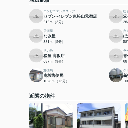
周辺施設
コンビニエンスストア
総
セブン-イレブン東松山元宿店
宏
212ｍ（3分）
2
居酒屋
弁
なみ屋
ほ
381ｍ（5分）
5
その他
ラ
松屋 高坂店
青
687ｍ（9分）
6
郵便局
ク
高坂郵便局
新
1028ｍ（13分）
1
近隣の物件