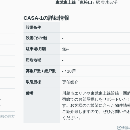
東武東上線
「
東松山
」駅 徒歩57分
CASA-1の詳細情報
設備条件
設備(その他)
-
駐車場/月額
無/-
用途地域
-
募集戸数 / 総戸数
- / 10戸
取引態様
専任媒介
備考
川越市エリアや東武東上線沿線・西
宿線でのお部屋探しをサポートいた
分
す。お客様のご希望に合った物件情
分
ご紹介致しますので、ぜひお問い合
情報の見方
ください。
情報