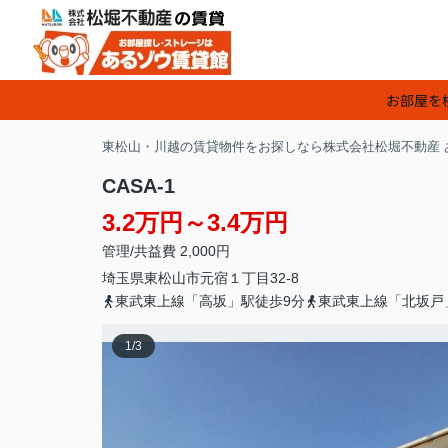
お部屋を
東松山・川越の賃貸物件をお探しなら株式会社松堀不動産 
CASA-1
3.2万円～3.4万円
管理/共益費 2,000円
埼玉県
東松山市
元宿
１丁目32-8
東武東上線「高坂」駅徒歩9分
東武東上線「北坂戸
1
/
3