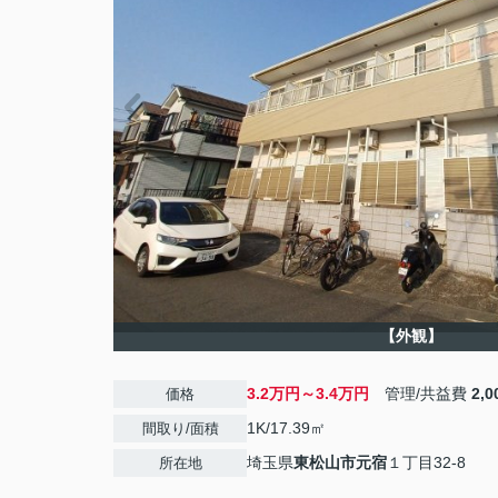
【外観】
3.2万円～3.4万円
管理/共益費
2,
価格
1K/17.39㎡
間取り/面積
埼玉県
東松山市
元宿
１丁目32-8
所在地