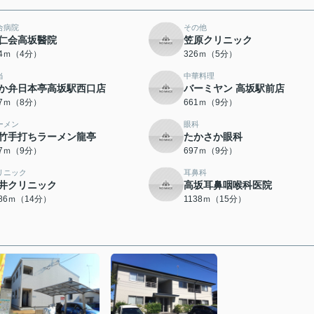
合病院
その他
仁会高坂醫院
笠原クリニック
84ｍ（4分）
326ｍ（5分）
当
中華料理
か弁日本亭高坂駅西口店
バーミヤン 高坂駅前店
87ｍ（8分）
661ｍ（9分）
ーメン
眼科
竹手打ちラーメン龍亭
たかさか眼科
87ｍ（9分）
697ｍ（9分）
リニック
耳鼻科
井クリニック
高坂耳鼻咽喉科医院
086ｍ（14分）
1138ｍ（15分）