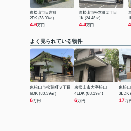
東松山市日吉町
東松山市松本町２丁目
2DK (33.00㎡)
1K (24.48㎡)
1
4.6
4.4
4
万円
万円
よく見られている物件
東松山市松葉町３丁目
東松山市大字松山
東松山
6DK (80.39㎡)
4LDK (88.19㎡)
3LDK 
6
6
17
万円
万円
万