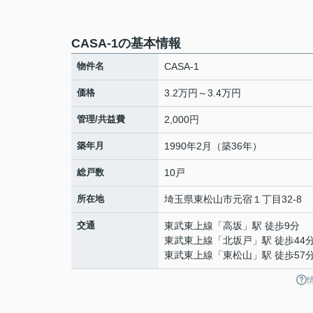
CASA-1の基本情報
物件名
CASA-1
価格
3.2万円～3.4万円
管理/共益費
2,000円
築年月
1990年2月（築36年）
総戸数
10戸
所在地
埼玉県
東松山市
元宿
１丁目32-8
交通
東武東上線
「
高坂
」駅 徒歩9分
東武東上線
「
北坂戸
」駅 徒歩44
東武東上線
「
東松山
」駅 徒歩57