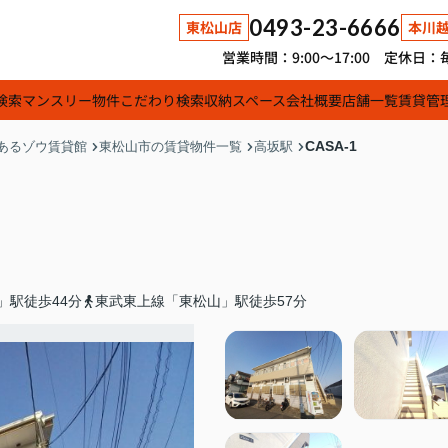
0493-23-6666
東松山店
本川
営業時間：9:00～17:00 定休
検索
マンスリー物件
こだわり検索
収納スペース
会社概要
店舗一覧
賃貸管
CASA-1
あるゾウ賃貸館
東松山市の賃貸物件一覧
高坂駅
」駅徒歩44分
東武東上線「東松山」駅徒歩57分