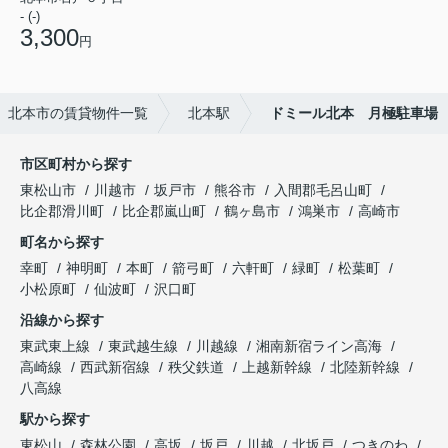
- (-)
3,300
円
北本市の賃貸物件一覧
北本駅
ドミール北本 月極駐車場
市区町村から探す
東松山市
川越市
坂戸市
熊谷市
入間郡毛呂山町
比企郡滑川町
比企郡嵐山町
鶴ヶ島市
鴻巣市
高崎市
町名から探す
幸町
神明町
本町
箭弓町
六軒町
緑町
松葉町
小松原町
仙波町
沢口町
沿線から探す
東武東上線
東武越生線
川越線
湘南新宿ライン高海
高崎線
西武新宿線
秩父鉄道
上越新幹線
北陸新幹線
八高線
駅から探す
東松山
森林公園
高坂
坂戸
川越
北坂戸
つきのわ