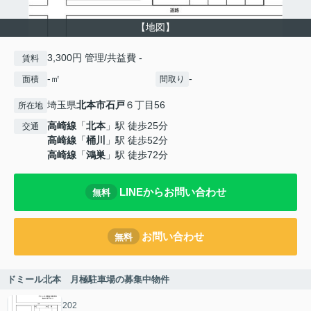
【地図】
3,300円 管理/共益費 -
賃料
-㎡
-
面積
間取り
埼玉県
北本市
石戸
６丁目56
所在地
高崎線
「
北本
」駅 徒歩25分
交通
高崎線
「
桶川
」駅 徒歩52分
高崎線
「
鴻巣
」駅 徒歩72分
LINEからお問い合わせ
無料
お問い合わせ
無料
ドミール北本 月極駐車場の募集中物件
202