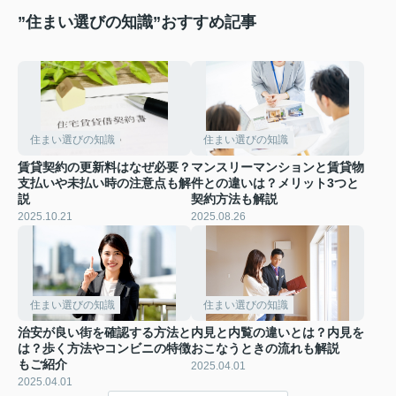
”住まい選びの知識”おすすめ記事
住まい選びの知識
住まい選びの知識
賃貸契約の更新料はなぜ必要？
マンスリーマンションと賃貸物
支払いや未払い時の注意点も解
件との違いは？メリット3つと
説
契約方法も解説
2025.10.21
2025.08.26
住まい選びの知識
住まい選びの知識
治安が良い街を確認する方法と
内見と内覧の違いとは？内見を
は？歩く方法やコンビニの特徴
おこなうときの流れも解説
もご紹介
2025.04.01
2025.04.01