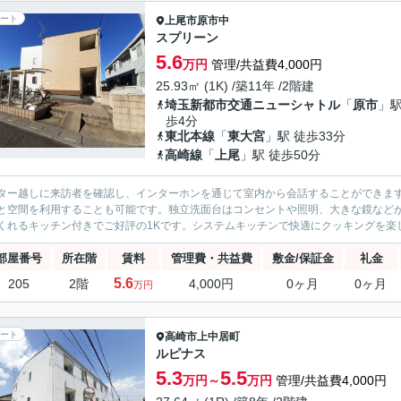
ート
上尾市
原市中
スプリーン
5.6
万円
管理/共益費4,000円
25.93㎡ (1K) /築11年 /2階建
埼玉新都市交通ニューシャトル
「
原市
」駅
歩4分
東北本線
「
東大宮
」駅 徒歩33分
高崎線
「
上尾
」駅 徒歩50分
ター越しに来訪者を確認し、インターホンを通じて室内から会話することができま
と空間を利用することも可能です。独立洗面台はコンセントや照明、大きな鏡など
くれるキッチン付きでご好評の1Kです。システムキッチンで快適にクッキングを楽し
部屋番号
所在階
賃料
管理費・共益費
敷金/保証金
礼金
5.6
205
2階
4,000円
0ヶ月
0ヶ月
万円
ート
高崎市
上中居町
ルピナス
5.3
5.5
万円～
万円
管理/共益費4,000円