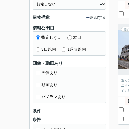
建物構造
追加する
情報公開日
賃貸
指定しない
本日
3日以内
1週間以内
画像・動画あり
画像あり
近く
動画あり
ニタ
ても
パノラマあり
条件
条件