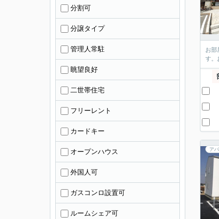
分割可
分譲タイプ
管理人常駐
お部
す。
眺望良好
二世帯住宅
フリーレント
カードキー
アパ
オープンハウス
外国人可
ガスコンロ設置可
ルームシェア可