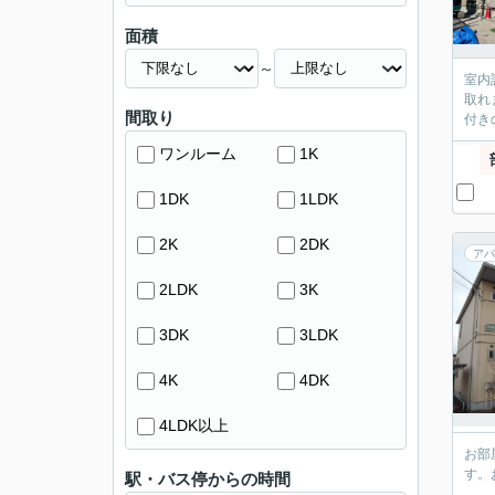
面積
～
室内
取れ
間取り
付き
ワンルーム
1K
1DK
1LDK
2K
2DK
アパ
2LDK
3K
3DK
3LDK
4K
4DK
4LDK以上
お部
す。
駅・バス停からの時間