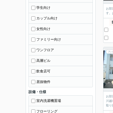
学生向け
お部
す。
カップル向け
女性向け
ファミリー向け
ワンフロア
アパ
高層ビル
飲食店可
居抜物件
設備・仕様
お部
室内洗濯機置場
川越
取り
フローリング