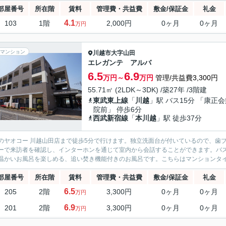
部屋番号
所在階
賃料
管理費・共益費
敷金/保証金
礼金
4.1
103
1階
2,000円
0ヶ月
0ヶ月
万円
マンション
川越市
大字山田
エレガンテ アルバ
6.5
6.9
万円～
万円
管理/共益費3,300円
55.71㎡ (2LDK～3DK) /築27年 /3階建
東武東上線
「
川越
」駅 バス15分 「康正
院前」 停歩6分
西武新宿線
「
本川越
」駅 徒歩37分
のヤオコー 川越山田店まで徒歩5分で行けます。独立洗面台が付いているので、歯
ーで来訪者を確認し、インターホンを通じて室内から会話することができます。バ
温かいお風呂を楽しめる、追い焚き機能付きのお風呂です。こちらはマンションタイ
部屋番号
所在階
賃料
管理費・共益費
敷金/保証金
礼金
6.5
205
2階
3,300円
0ヶ月
0ヶ月
万円
6.9
201
2階
3,300円
0ヶ月
0ヶ月
万円