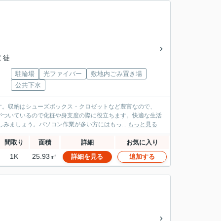
 徒
駐輪場
光ファイバー
敷地内ごみ置き場
公共下水
す。収納はシューズボックス・クロゼットなど豊富なので、
がついているので化粧や身支度の際に役立ちます。快適な生活
みましょう。パソコン作業が多い方にはもっ...
もっと見る
間取り
面積
詳細
お気に入り
1K
25.93㎡
詳細を見る
追加する