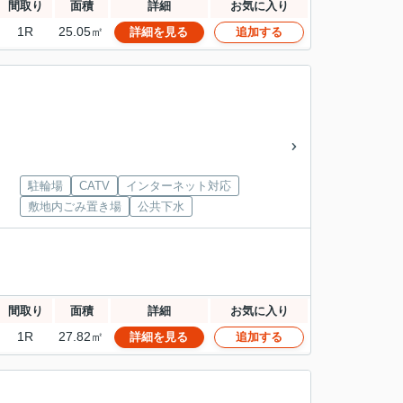
間取り
面積
詳細
お気に入り
1R
25.05㎡
詳細を見る
追加する
駐輪場
CATV
インターネット対応
敷地内ごみ置き場
公共下水
間取り
面積
詳細
お気に入り
1R
27.82㎡
詳細を見る
追加する