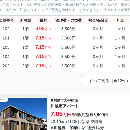
して暮らせます。室内設備は浴室乾燥機・洗面所独立などが揃っているので、快適
ているため、好きなタイミングで荷物を受け取ることができます。住みやすさが満載で
部屋番号
所在階
賃料
管理費・共益費
敷金/保証金
礼金
6.95
102
1階
3,500円
0ヶ月
1ヶ月
万円
7.15
101
1階
3,500円
0ヶ月
1ヶ月
万円
7.15
103
1階
3,500円
0ヶ月
1ヶ月
万円
7.15
104
1階
3,500円
0ヶ月
1ヶ月
万円
7.15
202
2階
3,500円
0ヶ月
1ヶ月
万円
すべて見る（全12件
ート
川越市
大字的場
川越市アパート
7.05
万円
管理/共益費3,900円
40.10㎡ (1LDK) /新築 /2階建
川越線
「
的場
」駅 徒歩14分