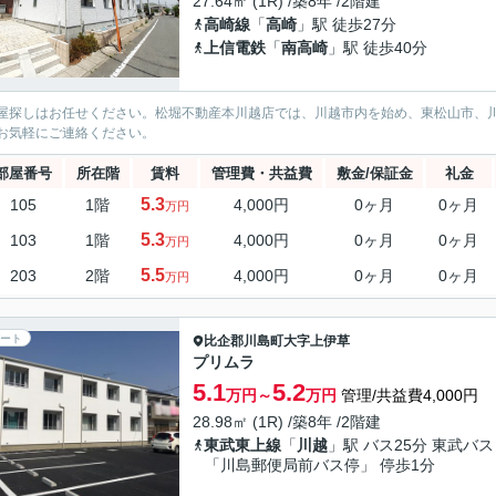
27.64㎡ (1R) /築8年 /2階建
高崎線
「
高崎
」駅 徒歩27分
上信電鉄
「
南高崎
」駅 徒歩40分
屋探しはお任せください。松堀不動産本川越店では、川越市内を始め、東松山市、
お気軽にご連絡ください。
部屋番号
所在階
賃料
管理費・共益費
敷金/保証金
礼金
5.3
105
1階
4,000円
0ヶ月
0ヶ月
万円
5.3
103
1階
4,000円
0ヶ月
0ヶ月
万円
5.5
203
2階
4,000円
0ヶ月
0ヶ月
万円
ート
比企郡川島町
大字上伊草
プリムラ
5.1
5.2
万円～
万円
管理/共益費4,000円
28.98㎡ (1R) /築8年 /2階建
東武東上線
「
川越
」駅 バス25分 東武バス
「川島郵便局前バス停」 停歩1分