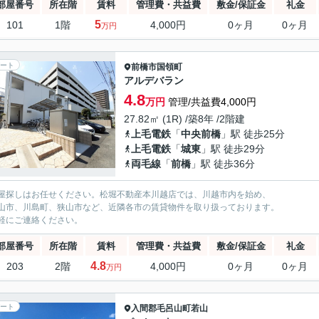
部屋番号
所在階
賃料
管理費・共益費
敷金/保証金
礼金
5
101
1階
4,000円
0ヶ月
0ヶ月
万円
ート
前橋市
国領町
アルデバラン
4.8
万円
管理/共益費4,000円
27.82㎡ (1R) /築8年 /2階建
上毛電鉄
「
中央前橋
」駅 徒歩25分
上毛電鉄
「
城東
」駅 徒歩29分
両毛線
「
前橋
」駅 徒歩36分
屋探しはお任せください。松堀不動産本川越店では、川越市内を始め、
山市、川島町、狭山市など、近隣各市の賃貸物件を取り扱っております。
軽にご連絡ください。
部屋番号
所在階
賃料
管理費・共益費
敷金/保証金
礼金
4.8
203
2階
4,000円
0ヶ月
0ヶ月
万円
ート
入間郡毛呂山町
若山