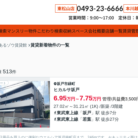
0493-23-6666
東松山店
本川
営業時間：9:00～17:00 定休
検索
マンスリー物件
こだわり検索
収納スペース
会社概要
店舗一覧
賃貸管
賃貸新着物件の一覧
あるゾウ賃貸館
513
棟
件
ート
坂戸市
緑町
ヒカルサ坂戸
6.95
7.75
万円～
万円
管理/共益費3,500
27.02㎡～31.21㎡ (1K) /新築 /3階建
東武東上線
「
坂戸
」駅 徒歩7分
東武東上線
「
若葉
」駅 徒歩27分
日用品を買うのに便利なウエルシア坂戸南町店まで、246mです。セキュリティ面