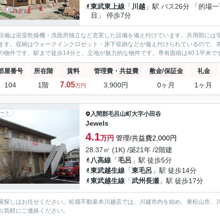
東武東上線
「
川越
」駅 バス26分 「的場
目」 停歩7分
設備は浴室乾燥機・洗面所独立など充実した設備を備え付けています。共用部には
ます。収納はウォークインクロゼット・床下収納などが備え付けられているので、衣
の物件です。駅まで徒歩14分と、立地が魅力的な物件です。専有面積は40.1平米です。
部屋番号
所在階
賃料
管理費・共益費
敷金/保証金
礼金
7.05
104
1階
3,900円
0ヶ月
1ヶ月
万円
ート
入間郡毛呂山町
大字小田谷
Jewels
4.1
万円
管理/共益費2,000円
28.37㎡ (1K) /築21年 /2階建
八高線
「
毛呂
」駅 徒歩5分
東武越生線
「
東毛呂
」駅 徒歩14分
東武越生線
「
武州長瀬
」駅 徒歩17分
屋探しはお任せください。松堀不動産本川越店では、川越市内を始め、東松山市、
お気軽にご連絡ください。