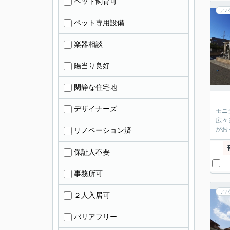
ペット飼育可
アパ
ペット専用設備
楽器相談
陽当り良好
閑静な住宅地
デザイナーズ
モニ
広々
がお
リノベーション済
保証人不要
事務所可
アパ
２人入居可
バリアフリー