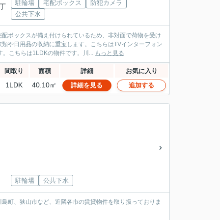
駐輪場
宅配ボックス
防犯カメラ
一丁
公共下水
宅配ボックスが備え付けられているため、非対面で荷物を受け
類や日用品の収納に重宝します。こちらはTVインターフォン
こちらは1LDKの物件です。川...
もっと見る
間取り
面積
詳細
お気に入り
1LDK
40.10㎡
詳細を見る
追加する
駐輪場
公共下水
川島町、狭山市など、近隣各市の賃貸物件を取り扱っておりま