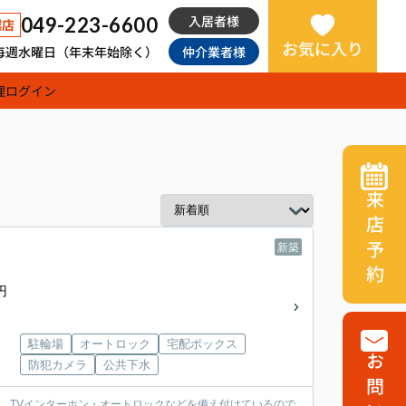
入居者様
049-223-6600
越店
お気に入り
日：毎週水曜日（年末年始除く）
仲介業者様
理
ログイン
来店予約
新築
円
駐輪場
オートロック
宅配ボックス
防犯カメラ
公共下水
は、TVインターホン・オートロックなどを備え付けているので