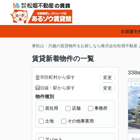
お部屋を
東松山・川越の賃貸物件をお探しなら株式会社松堀不動産 
賃貸新着物件の一覧
338
市区町村から探す
変更
アパ
沿線・駅から探す
変更
物件種別
居住用
店舗
事務所
土地
その他事業用
アパート
薬や