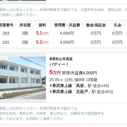
屋探しはお任せください。松堀不動産本川越店では、川越市内を始め、東松山市、
お気軽にご連絡ください。
部屋番号
所在階
賃料
管理費・共益費
敷金/保証金
礼金
5.1
203
2階
4,000円
0万円
0万円
万円
5.2
201
2階
4,000円
0万円
0万円
万円
ート
東松山市
高坂
パディーⅠ
5
万円
管理/共益費4,000円
25.05㎡ (1R) /築8年 /2階建
東武東上線
「
高坂
」駅 徒歩14分
東武東上線
「
北坂戸
」駅 徒歩40分
屋探しはお任せください。松堀不動産本川越店では、
市内を始め、東松山市、川島町、狭山市など、近隣各市の賃貸物件を
扱っております。お気軽にご連絡ください。