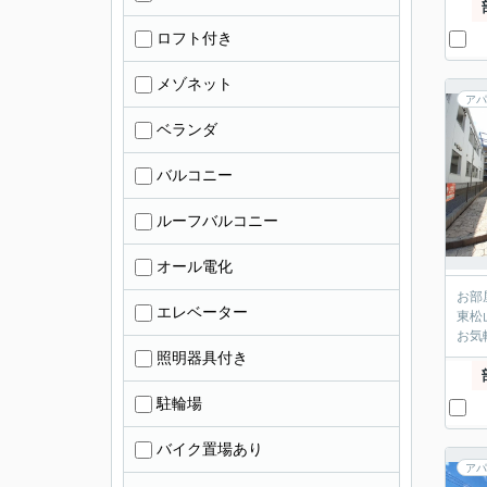
ロフト付き
メゾネット
アパ
ベランダ
バルコニー
ルーフバルコニー
オール電化
お部
エレベーター
東松
お気
照明器具付き
駐輪場
バイク置場あり
アパ