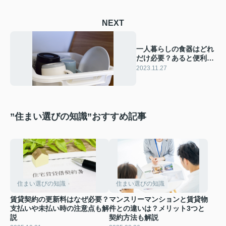
NEXT
一人暮らしの食器はどれ
だけ必要？あると便利な
食器もご紹介！
2023.11.27
”住まい選びの知識”おすすめ記事
住まい選びの知識
住まい選びの知識
賃貸契約の更新料はなぜ必要？
マンスリーマンションと賃貸物
支払いや未払い時の注意点も解
件との違いは？メリット3つと
説
契約方法も解説