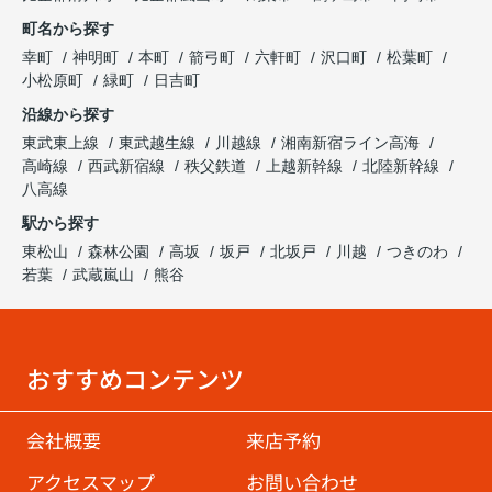
町名から探す
幸町
神明町
本町
箭弓町
六軒町
沢口町
松葉町
小松原町
緑町
日吉町
沿線から探す
東武東上線
東武越生線
川越線
湘南新宿ライン高海
高崎線
西武新宿線
秩父鉄道
上越新幹線
北陸新幹線
八高線
駅から探す
東松山
森林公園
高坂
坂戸
北坂戸
川越
つきのわ
若葉
武蔵嵐山
熊谷
おすすめコンテンツ
会社概要
来店予約
アクセスマップ
お問い合わせ