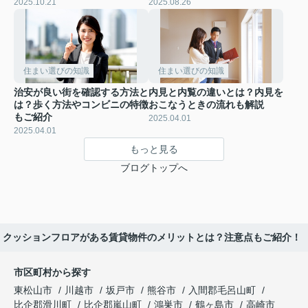
2025.10.21
2025.08.26
住まい選びの知識
住まい選びの知識
治安が良い街を確認する方法と
内見と内覧の違いとは？内見を
は？歩く方法やコンビニの特徴
おこなうときの流れも解説
もご紹介
2025.04.01
2025.04.01
もっと見る
ブログトップへ
クッションフロアがある賃貸物件のメリットとは？注意点もご紹介！
市区町村から探す
東松山市
川越市
坂戸市
熊谷市
入間郡毛呂山町
比企郡滑川町
比企郡嵐山町
鴻巣市
鶴ヶ島市
高崎市