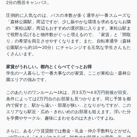
2分の熊谷キャンパス。
圧倒的に人気なのは、バスの本数が多く通学が一番スムーズな
「森林公園駅」周辺ですが、少し賑やかな環境を求めるならお隣
の「東松山駅」周辺もおすすめの選択肢に入ります。東松山駅ま
で視野を広げると物件数がぐっと増えるので、「家賃」と「間取
り」の希望を両立させやすくなります。また、自転車通学（森林
公園駅から約
15
〜
20
分）にチャレンジする元気な学生さんもた
くさんいます。
家賃がうれしい。都内とくらべてぐっとお得
学生の一人暮らしで一番大事なのが家賃。ここが東松山・森林公
園エリアの強みです。
このあたりのワンルーム〜
1K
は、月
3.5
万〜
4.8
万円前後が目安。
条件によっては
2
万円台のお部屋も見つかります。同じ予算を都
内で探すと、駅から遠い・部屋が狭い
…
となりがちですが、この
エリアなら駅近・広め・きれいめのお部屋も狙えます。浮いた分
を学費やサークル、趣味にまわせるのは大きいですよね。
さらに、あるゾウ賃貸館では敷金・礼金・仲介手数料などがぜん