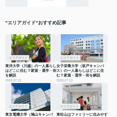
”エリアガイド”おすすめ記事
エリアガイド
エリアガイド
東洋大学（川越）の一人暮らし
女子栄養大学（坂戸キャンパ
はどこに住む？家賃・通学・街
ス）の一人暮らしはどこに住
を解説
む？家賃・通学・街を解説
2026.07.22
2026.07.13
エリアガイド
エリアガイド
東京電機大学（鳩山キャンパ
東松山はファミリーに住みやす