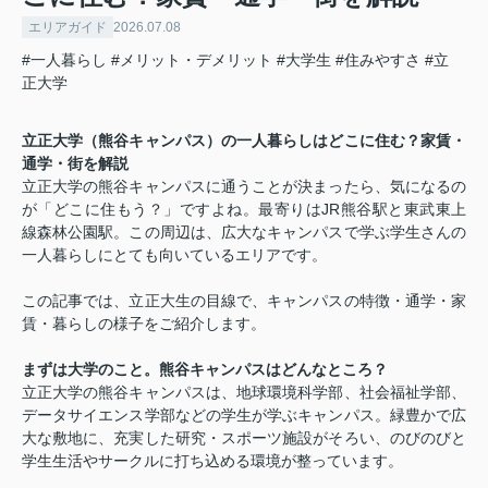
エリアガイド
2026.07.08
#一人暮らし
#メリット・デメリット
#大学生
#住みやすさ
#立
正大学
立正大学（熊谷キャンパス）の一人暮らしはどこに住む？家賃・
通学・街を解説
立正大学の熊谷キャンパスに通うことが決まったら、気になるの
が「どこに住もう？」ですよね。最寄りはJR熊谷駅と東武東上
線森林公園駅。この周辺は、広大なキャンパスで学ぶ学生さんの
一人暮らしにとても向いているエリアです。
この記事では、立正大生の目線で、キャンパスの特徴・通学・家
賃・暮らしの様子をご紹介します。
まずは大学のこと。熊谷キャンパスはどんなところ？
立正大学の熊谷キャンパスは、地球環境科学部、社会福祉学部、
データサイエンス学部などの学生が学ぶキャンパス。緑豊かで広
大な敷地に、充実した研究・スポーツ施設がそろい、のびのびと
学生生活やサークルに打ち込める環境が整っています。