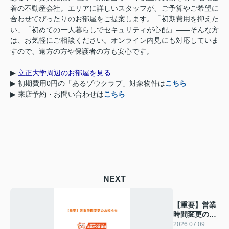
着の不動産会社。エリアに詳しいスタッフが、ご予算やご希望に
合わせてぴったりのお部屋をご提案します。「初期費用を抑えた
い」「初めての一人暮らしでセキュリティが心配」
——
そんな方
は、お気軽にご相談ください。オンライン内見にも対応していま
すので、遠方の方や保護者の方も安心です。
▶
立正大学周辺のお部屋を見る
▶
初期費用
0
円の「あるゾウクラブ」対象物件は
こちら
▶
来店予約・お問い合わせは
こちら
NEXT
【重要】営業
時間変更のお
知らせ
2026.07.09