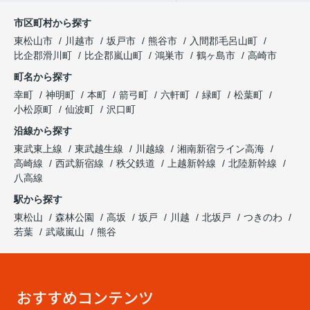
市区町村から探す
東松山市
川越市
坂戸市
熊谷市
入間郡毛呂山町
比企郡滑川町
比企郡嵐山町
鴻巣市
鶴ヶ島市
高崎市
町名から探す
幸町
神明町
本町
箭弓町
六軒町
緑町
松葉町
小松原町
仙波町
沢口町
沿線から探す
東武東上線
東武越生線
川越線
湘南新宿ライン高海
高崎線
西武新宿線
秩父鉄道
上越新幹線
北陸新幹線
八高線
駅から探す
東松山
森林公園
高坂
坂戸
川越
北坂戸
つきのわ
若葉
武蔵嵐山
熊谷
おすすめコンテンツ