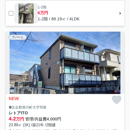
1-2階
6万円
1-2階 / 88.19㎡ / 4LDK
アパート
NEW
比企郡滑川町大字羽尾
レトアITO
4.2
万円
管理/共益費4,000円
23.89㎡ (1K) /築21年 /2階建