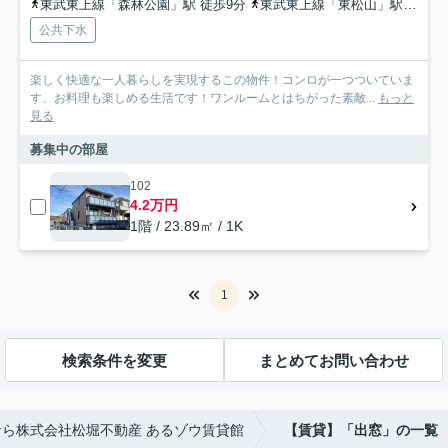
東武東上線「森林公園」駅 徒歩9分
東武東上線「東松山」駅 徒歩47分
公共下水
楽しく快適な一人暮らしを実現するこの物件！コンロが一つついていま
す、お料理も楽しめる生活です！ワンルームとはちがった素敵...
もっと
見る
募集中の部屋
102
4.2万円
1階 / 23.89㎡ / 1K
1
検索条件を変更
まとめてお問い合わせ
ら株式会社松堀不動産 あるゾウ賃貸館
【賃貸】「出窓」の一覧