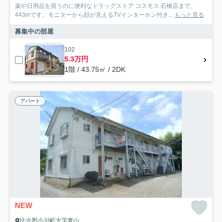
薬や日用品を買うのに便利なドラッグストア コスモス 石橋店まで、
443mです。モニターから顔が見えるTVインターホン付き...
もっと見る
募集中の部屋
102
5.3万円
1階 / 43.75㎡ / 2DK
アパート
NEW
比企郡小川町大字青山