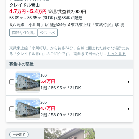
クレイドル青山
4.7
5.4
万円～
万円
管理/共益費2,000円
58.09㎡～86.95㎡ (3LDK) /築38年 /2階建
八高線「小川町」駅 徒歩34分
東武東上線「東武竹沢」駅 徒歩51分
閑静な住宅地
公共下水
東武東上線「小川町駅」から徒歩34分、自然に囲まれた静かな場所にあ
る「クレイドル青山」のご紹介です。 南向きで日当たり...
もっと見る
募集中の部屋
106
5.4万円
1階 / 86.95㎡ / 3LDK
205
4.7万円
2階 / 58.09㎡ / 3LDK
一戸建て