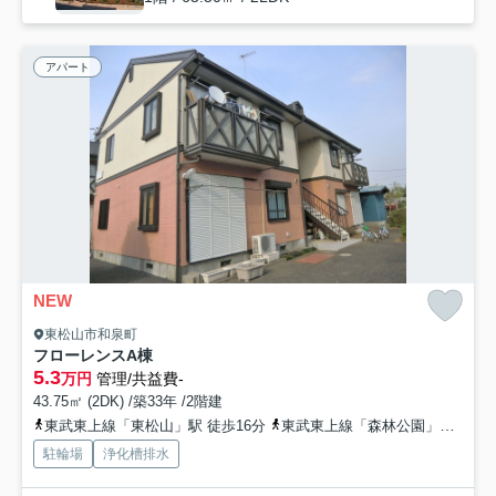
アパート
NEW
東松山市和泉町
フローレンスA棟
5.3
万円
管理/共益費-
43.75㎡ (2DK) /築33年 /2階建
東武東上線「東松山」駅 徒歩16分
東武東上線「森林公園」駅 徒歩31分
駐輪場
浄化槽排水