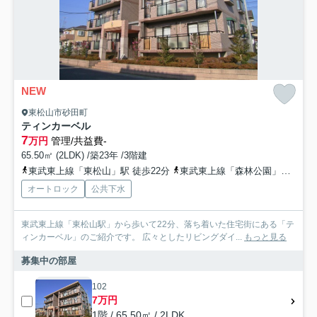
NEW
東松山市砂田町
ティンカーベル
7
万円
管理/共益費-
65.50㎡ (2LDK) /築23年 /3階建
東武東上線「東松山」駅 徒歩22分
東武東上線「森林公園」駅 徒歩50分
オートロック
公共下水
東武東上線「東松山駅」から歩いて22分、落ち着いた住宅街にある「テ
ィンカーベル」のご紹介です。 広々としたリビングダイ...
もっと見る
募集中の部屋
102
7万円
1階 / 65.50㎡ / 2LDK