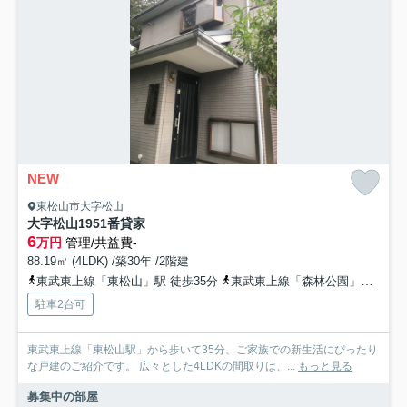
NEW
東松山市大字松山
大字松山1951番貸家
6
万円
管理/共益費-
88.19㎡ (4LDK) /築30年 /2階建
東武東上線「東松山」駅 徒歩35分
東武東上線「森林公園」駅 徒歩39分
駐車2台可
東武東上線「東松山駅」から歩いて35分、ご家族での新生活にぴったり
な戸建のご紹介です。 広々とした4LDKの間取りは、...
もっと見る
募集中の部屋