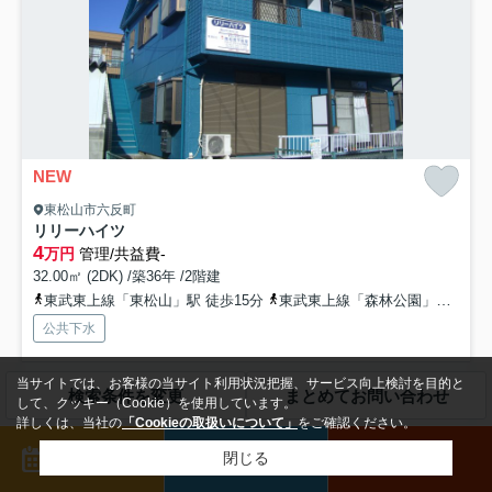
NEW
東松山市六反町
リリーハイツ
4
万円
管理/共益費-
32.00㎡ (2DK) /築36年 /2階建
東武東上線「東松山」駅 徒歩15分
東武東上線「森林公園」駅 徒歩53分
公共下水
東武東上線「東松山駅」から歩いて15分の場所にある「リリーハイツ」
当サイトでは、お客様の当サイト利用状況把握、サービス向上検討を目的と
検索条件を変更
まとめてお問い合わせ
のご紹介です。 こちらは、ゆったりとした2DKの間取...
もっと見る
して、クッキー（Cookie）を使用しています。
詳しくは、当社の
「Cookieの取扱いについて」
をご確認ください。
募集中の部屋
来店予約
メール
電話
閉じる
202