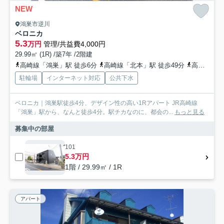
NEW
鴻巣市逆川
ベロニカ
5.3
万円
管理/共益費4,000円
29.99㎡ (1R) /築7年 /2階建
高崎線「鴻巣」駅 徒歩6分
高崎線「北本」駅 徒歩49分
高崎線「北鴻巣」駅 徒歩64分
駐輪場
インターネット対応
公共下水
ベロニカ｜鴻巣駅徒歩4分、デザイン性の高い1Rアパート JR高崎線
「鴻巣」駅から、なんと徒歩4分。駅チカなのに、都会の...
もっと見る
募集中の部屋
101
5.3万円
1階 / 29.99㎡ / 1R
アパート