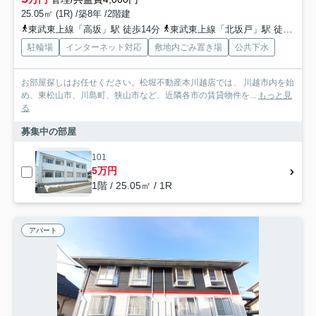
25.05㎡ (1R) /築8年 /2階建
東武東上線「高坂」駅 徒歩14分
東武東上線「北坂戸」駅 徒歩40分
駐輪場
インターネット対応
敷地内ごみ置き場
公共下水
お部屋探しはお任せください。松堀不動産本川越店では、 川越市内を始
め、東松山市、川島町、狭山市など、近隣各市の賃貸物件を...
もっと見
る
募集中の部屋
101
5万円
1階 / 25.05㎡ / 1R
アパート