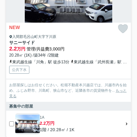
NEW
入間郡毛呂山町大字下川原
サニーサイド
2.2
万円
管理/共益費3,000円
20.28㎡ (1K) /築34年 /2階建
東武越生線「川角」駅 徒歩13分
東武越生線「武州長瀬」駅 徒歩20分
公共下水
お部屋探しはお任せください。松堀不動産本川越店では、川越市内を始
め、ふじみ野市、川島町、狭山市など、近隣各市の賃貸物件を...
もっと
見る
募集中の部屋
1A
2.2万円
1階 / 20.28㎡ / 1K