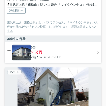
東武東上線「東松山」駅 バス10分 「マイタウン中央」 停歩2分
東
浄化槽排水
東武東上線「東松山駅」よりバスでアクセス、「マイタウン中央」バス
停から徒歩2分の「セゾン松原」をご紹介します。周辺は閑静...
もっと
見る
募集中の部屋
203
5.3万円
2階 / 52.78㎡ / 2LDK
アパート