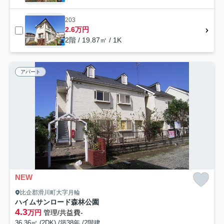
203
2.6万円
2階 / 19.87㎡ / 1K
アパート
NEW
比企郡滑川町大字月輪
ハイムサンロード森林公園
4.3
万円
管理/共益費-
36.36㎡ (2DK) /築38年 /2階建