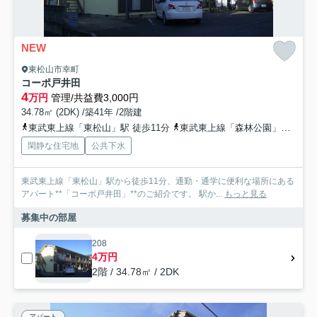
NEW
東松山市幸町
コーポ戸井田
4
万円
管理/共益費3,000円
34.78㎡ (2DK) /築41年 /2階建
東武東上線「東松山」駅 徒歩11分
東武東上線「森林公園」駅 徒歩40分
閑静な住宅地
公共下水
東武東上線「東松山」駅から徒歩11分、通勤・通学に便利な場所にある
アパート**「コーポ戸井田」**のご紹介です。 駅か...
もっと見る
募集中の部屋
208
4万円
2階 / 34.78㎡ / 2DK
アパート