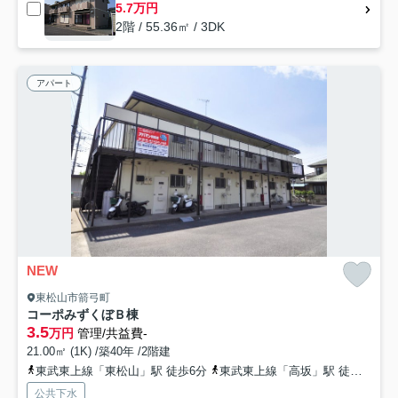
5.7万円
2階 / 55.36㎡ / 3DK
アパート
NEW
東松山市箭弓町
コーポみずくぼＢ棟
3.5
万円
管理/共益費-
21.00㎡ (1K) /築40年 /2階建
東武東上線「東松山」駅 徒歩6分
東武東上線「高坂」駅 徒歩48分
公共下水