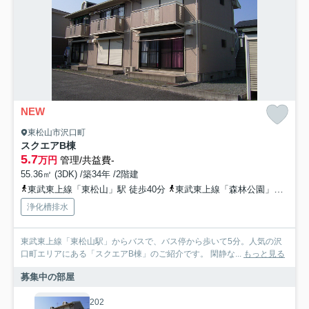
NEW
東松山市沢口町
スクエアB棟
5.7
万円
管理/共益費-
55.36㎡ (3DK) /築34年 /2階建
東武東上線「東松山」駅 徒歩40分
東武東上線「森林公園」駅 徒歩54分
浄化槽排水
東武東上線「東松山駅」からバスで、バス停から歩いて5分。人気の沢
口町エリアにある「スクエアB棟」のご紹介です。 閑静な...
もっと見る
募集中の部屋
202