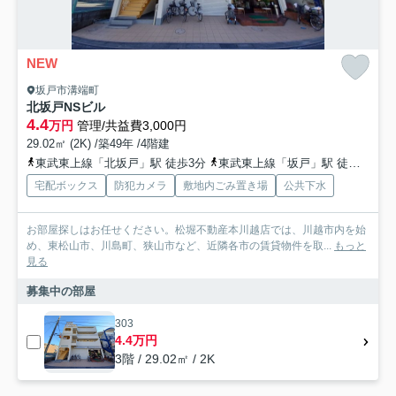
NEW
坂戸市溝端町
北坂戸NSビル
4.4
万円
管理/共益費3,000円
29.02㎡ (2K) /築49年 /4階建
東武東上線「北坂戸」駅 徒歩3分
東武東上線「坂戸」駅 徒歩25分
宅配ボックス
防犯カメラ
敷地内ごみ置き場
公共下水
お部屋探しはお任せください。松堀不動産本川越店では、川越市内を始
め、東松山市、川島町、狭山市など、近隣各市の賃貸物件を取...
もっと
見る
募集中の部屋
303
4.4万円
3階 / 29.02㎡ / 2K