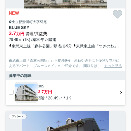
NEW
比企郡滑川町大字羽尾
BLUE SKY
3.7
万円
管理/共益費-
26.49㎡ (1K) /築30年 /3階建
東武東上線「森林公園」駅 徒歩9分
東武東上線「つきのわ」駅 徒歩41分
東武東上線「森林公園駅」から徒歩9分、通勤や通学にも便利な立地に
あるアパート「ブルースカイ」のご紹介です。 間取りは、...
もっと見る
募集中の部屋
305
3.7万円
3階 / 26.49㎡ / 1K
アパート