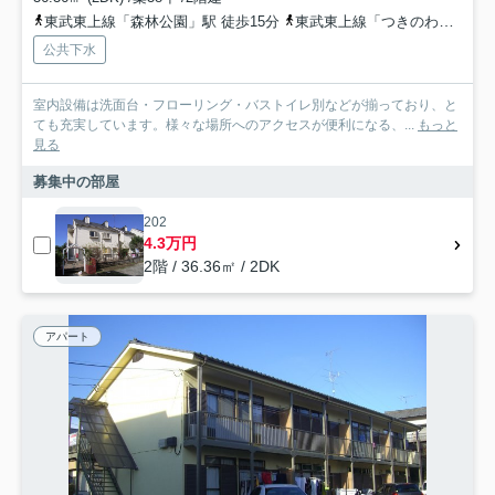
東武東上線「森林公園」駅 徒歩15分
東武東上線「つきのわ」駅 徒歩30分
公共下水
室内設備は洗面台・フローリング・バストイレ別などが揃っており、と
ても充実しています。様々な場所へのアクセスが便利になる、...
もっと
見る
募集中の部屋
202
4.3万円
2階 / 36.36㎡ / 2DK
アパート