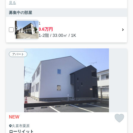
見る
募集中の部屋
1
3.6万円
1-2階 / 33.00㎡ / 1K
アパート
NEW
久喜市栗原
ローリイット