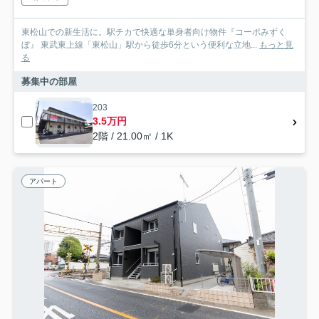
東松山での新生活に。駅チカで快適な単身者向け物件『コーポみずく
ぼ』 東武東上線「東松山」駅から徒歩6分という便利な立地...
もっと見
る
募集中の部屋
203
3.5万円
2階 / 21.00㎡ / 1K
アパート