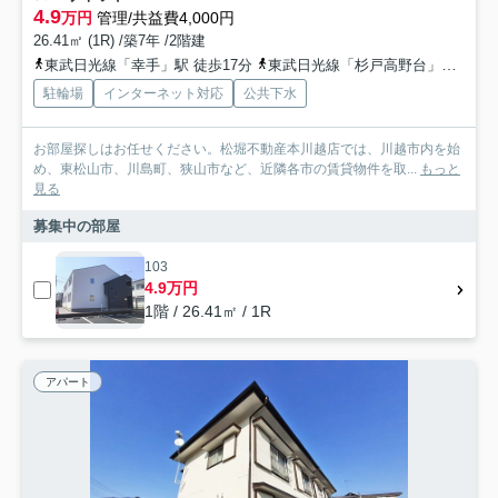
4.9
万円
管理/共益費4,000円
26.41㎡ (1R) /築7年 /2階建
東武日光線「幸手」駅 徒歩17分
東武日光線「杉戸高野台」駅 徒歩38分
駐輪場
インターネット対応
公共下水
お部屋探しはお任せください。松堀不動産本川越店では、川越市内を始
め、東松山市、川島町、狭山市など、近隣各市の賃貸物件を取...
もっと
見る
募集中の部屋
103
4.9万円
1階 / 26.41㎡ / 1R
アパート