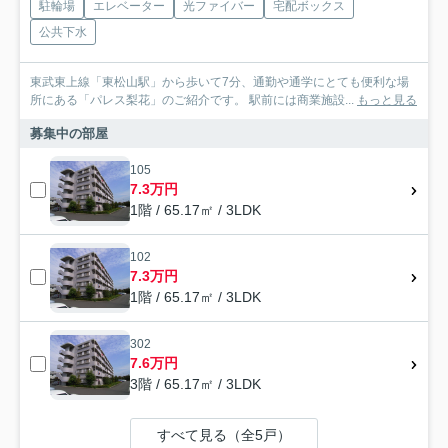
駐輪場
エレベーター
光ファイバー
宅配ボックス
公共下水
東武東上線「東松山駅」から歩いて7分、通勤や通学にとても便利な場
所にある「パレス梨花」のご紹介です。 駅前には商業施設...
もっと見る
募集中の部屋
105
7.3万円
1階 / 65.17㎡ / 3LDK
102
7.3万円
1階 / 65.17㎡ / 3LDK
302
7.6万円
3階 / 65.17㎡ / 3LDK
すべて見る（全5戸）