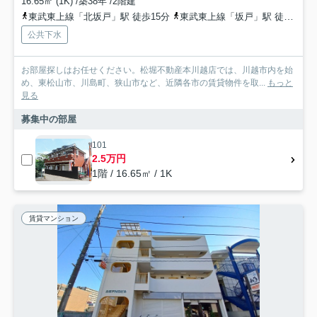
16.65㎡ (1K) /築38年 /2階建
東武東上線「北坂戸」駅 徒歩15分
東武東上線「坂戸」駅 徒歩22分
公共下水
お部屋探しはお任せください。松堀不動産本川越店では、川越市内を始
め、東松山市、川島町、狭山市など、近隣各市の賃貸物件を取...
もっと
見る
募集中の部屋
101
2.5万円
1階 / 16.65㎡ / 1K
賃貸マンション