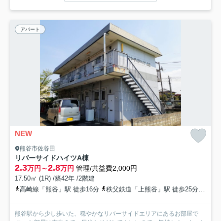
アパート
NEW
熊谷市佐谷田
リバーサイドハイツA棟
2.3
2.8
万円～
万円
管理/共益費2,000円
17.50㎡ (1R) /築42年 /2階建
高崎線「熊谷」駅 徒歩16分
秩父鉄道「上熊谷」駅 徒歩25分
秩父
熊谷駅から少し歩いた、穏やかなリバーサイドエリアにあるお部屋で