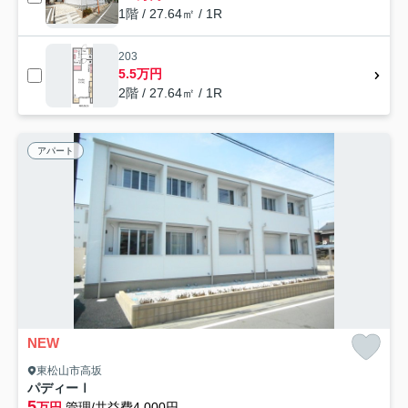
1階 / 27.64㎡ / 1R
203
5.5万円
2階 / 27.64㎡ / 1R
アパート
NEW
東松山市高坂
パディーⅠ
5
万円
管理/共益費4,000円