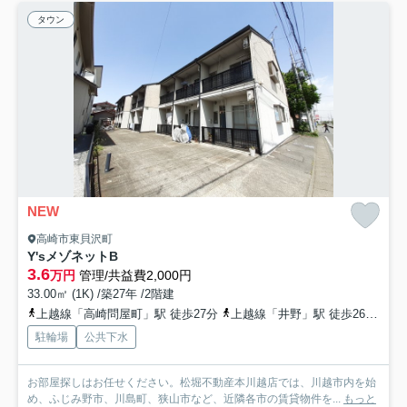
タウン
NEW
高崎市東貝沢町
Y'sメゾネットB
3.6
万円
管理/共益費2,000円
33.00㎡ (1K) /築27年 /2階建
上越線「高崎問屋町」駅 徒歩27分
上越線「井野」駅 徒歩26分
高
駐輪場
公共下水
お部屋探しはお任せください。松堀不動産本川越店では、川越市内を始
め、ふじみ野市、川島町、狭山市など、近隣各市の賃貸物件を...
もっと