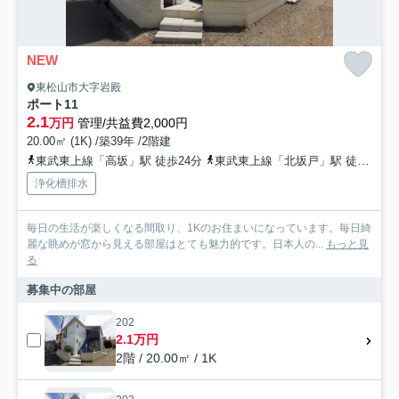
NEW
東松山市大字岩殿
ポート11
2.1
万円
管理/共益費2,000円
20.00㎡ (1K) /築39年 /2階建
東武東上線「高坂」駅 徒歩24分
東武東上線「北坂戸」駅 徒歩57分
浄化槽排水
毎日の生活が楽しくなる間取り、1Kのお住まいになっています。毎日綺
麗な眺めが窓から見える部屋はとても魅力的です。日本人の...
もっと見
る
募集中の部屋
202
2.1万円
2階 / 20.00㎡ / 1K