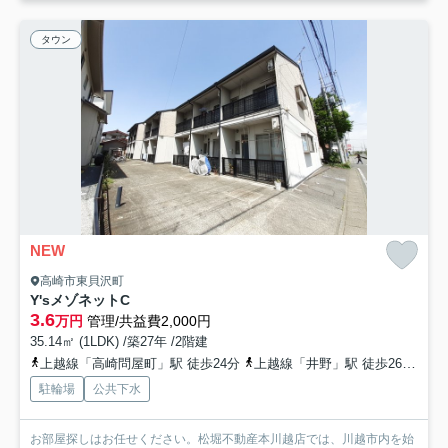
タウン
NEW
高崎市東貝沢町
Y'sメゾネットC
3.6
万円
管理/共益費2,000円
35.14㎡ (1LDK) /築27年 /2階建
上越線「高崎問屋町」駅 徒歩24分
上越線「井野」駅 徒歩26分
高
駐輪場
公共下水
お部屋探しはお任せください。松堀不動産本川越店では、川越市内を始