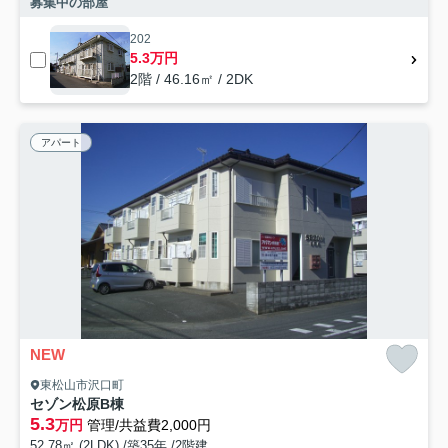
募集中の部屋
202
5.3万円
2階 / 46.16㎡ / 2DK
アパート
NEW
東松山市沢口町
セゾン松原B棟
5.3
万円
管理/共益費2,000円
52.78㎡ (2LDK) /築35年 /2階建