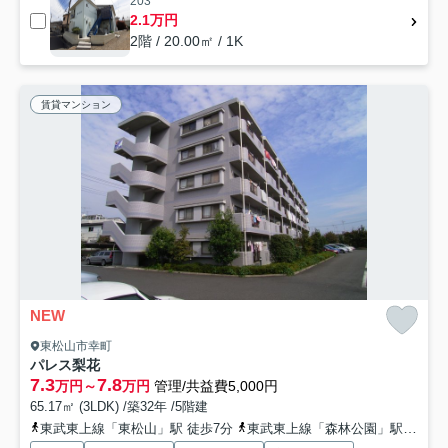
203
2.1万円
2階 / 20.00㎡ / 1K
賃貸マンション
NEW
東松山市幸町
パレス梨花
7.3
7.8
万円～
万円
管理/共益費5,000円
65.17㎡ (3LDK) /築32年 /5階建
東武東上線「東松山」駅 徒歩7分
東武東上線「森林公園」駅 徒歩35分