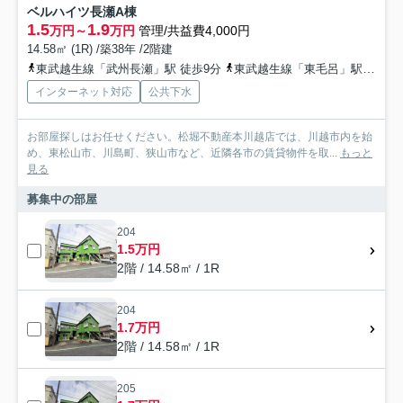
ベルハイツ長瀬A棟
1.5
1.9
万円～
万円
管理/共益費4,000円
14.58㎡ (1R) /築38年 /2階建
東武越生線「武州長瀬」駅 徒歩9分
東武越生線「東毛呂」駅 徒歩13分
インターネット対応
公共下水
お部屋探しはお任せください。松堀不動産本川越店では、川越市内を始
め、東松山市、川島町、狭山市など、近隣各市の賃貸物件を取...
もっと
見る
募集中の部屋
204
1.5万円
2階 / 14.58㎡ / 1R
204
1.7万円
2階 / 14.58㎡ / 1R
205