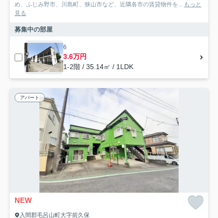
め、ふじみ野市、川島町、狭山市など、近隣各市の賃貸物件を...
もっと
見る
募集中の部屋
6
3.6万円
1-2階 / 35.14㎡ / 1LDK
アパート
NEW
入間郡毛呂山町大字前久保