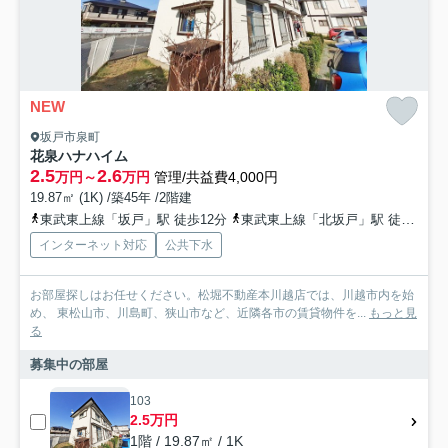
NEW
坂戸市泉町
花泉ハナハイム
2.5
2.6
万円～
万円
管理/共益費4,000円
19.87㎡ (1K) /築45年 /2階建
東武東上線「坂戸」駅 徒歩12分
東武東上線「北坂戸」駅 徒歩18分
インターネット対応
公共下水
お部屋探しはお任せください。松堀不動産本川越店では、川越市内を始
め、 東松山市、川島町、狭山市など、近隣各市の賃貸物件を...
もっと見
る
募集中の部屋
103
2.5万円
1階 / 19.87㎡ / 1K