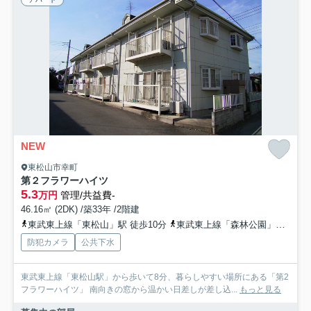
NEW
東松山市幸町
第２フラワーハイツ
5.3
万円
管理/共益費-
46.16㎡ (2DK) /築33年 /2階建
東武東上線「東松山」駅 徒歩10分
東武東上線「森林公園」駅 徒歩41分
防犯カメラ
公共下水
東武東上線「東松山駅」から歩いて8分、暮らしやすい場所にある「第2
フラワーハイツ」 南向きの窓から温かい日差しが差し込...
もっと見る