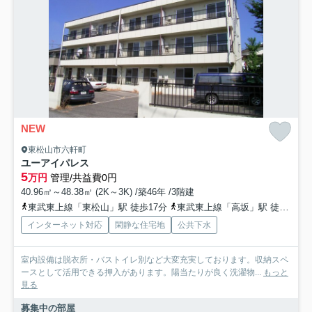
NEW
東松山市六軒町
ユーアイパレス
5
万円
管理/共益費0円
40.96㎡～48.38㎡ (2K～3K) /築46年 /3階建
東武東上線「東松山」駅 徒歩17分
東武東上線「高坂」駅 徒歩53分
インターネット対応
閑静な住宅地
公共下水
室内設備は脱衣所・バストイレ別など大変充実しております。収納スペ
ースとして活用できる押入があります。陽当たりが良く洗濯物...
もっと
見る
募集中の部屋