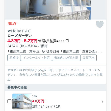
NEW
東松山市日吉町
ローズガーデン
4.8
5.2
万円～
万円
管理/共益費4,000円
24.57㎡ (1K) /築10年 /2階建
東武東上線「東松山」駅 徒歩21分
東武東上線「森林公園」駅 徒歩37分
駐輪場
インターネット対応
敷地内ごみ置き場
公共下水
東武東上線東松山駅から徒歩18分、デザイナーズアパート「ローズガー
デン」。自分らしい毎日を過ごしたい方にぴったりの物件で...
もっと見
る
募集中の部屋
102
4.8万円
1階 / 24.57㎡ / 1K