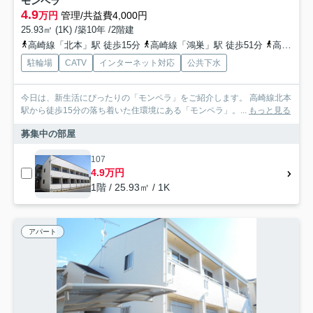
モンペラ
4.9
万円
管理/共益費4,000円
25.93㎡ (1K) /築10年 /2階建
高崎線「北本」駅 徒歩15分
高崎線「鴻巣」駅 徒歩51分
高崎線「桶川」駅 徒歩70分
駐輪場
CATV
インターネット対応
公共下水
今日は、新生活にぴったりの「モンペラ」をご紹介します。 高崎線北本
駅から徒歩15分の落ち着いた住環境にある「モンペラ」。...
もっと見る
募集中の部屋
107
4.9万円
1階 / 25.93㎡ / 1K
アパート