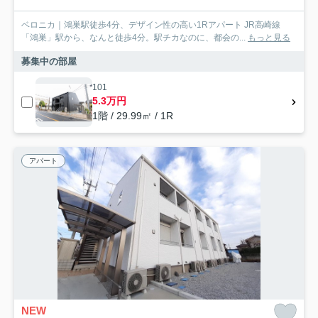
ベロニカ｜鴻巣駅徒歩4分、デザイン性の高い1Rアパート JR高崎線
「鴻巣」駅から、なんと徒歩4分。駅チカなのに、都会の...
もっと見る
募集中の部屋
101
5.3万円
1階 / 29.99㎡ / 1R
アパート
NEW