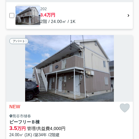
202
3.4万円
2階 / 24.00㎡ / 1K
アパート
NEW
熊谷市樋春
ビーフリーＢ棟
3.5
万円
管理/共益費4,000円
24.00㎡ (1K) /築34年 /2階建