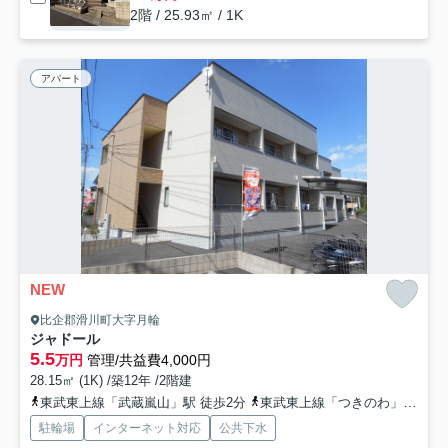
2階 / 25.93㎡ / 1K
アパート
NEW
比企郡滑川町大字月輪
ジャドール
5.5
万円
管理/共益費4,000円
28.15㎡ (1K) /築12年 /2階建
東武東上線「武蔵嵐山」駅 徒歩2分
東武東上線「つきのわ」駅 徒歩23分
駐輪場
インターネット対応
公共下水