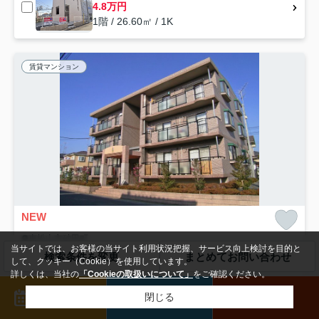
4.8万円
1階 / 26.60㎡ / 1K
賃貸マンション
NEW
東松山市砂田町
当サイトでは、お客様の当サイト利用状況把握、サービス向上検討を目的と
ティンカーベル
検索条件を変更
まとめてお問い合わせ
して、クッキー（Cookie）を使用しています。
7
万円
管理/共益費-
詳しくは、当社の
「Cookieの取扱いについて」
をご確認ください。
65.50㎡ (2LDK) /築23年 /3階建
来店予約
メール
電話
閉じる
東武東上線「東松山」駅 徒歩22分
東武東上線「森林公園」駅 徒歩50分
オートロック
公共下水