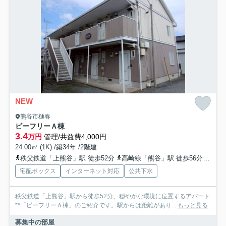
NEW
熊谷市樋春
ビーフリーＡ棟
3.4
万円
管理/共益費4,000円
24.00㎡ (1K) /築34年 /2階建
秩父鉄道「上熊谷」駅 徒歩52分
高崎線「熊谷」駅 徒歩56分
秩父
宅配ボックス
インターネット対応
公共下水
秩父鉄道「上熊谷」駅から徒歩52分、穏やかな環境に位置するアパート
**「ビーフリーＡ棟」のご紹介です。駅からは距離があり...
もっと見る
募集中の部屋