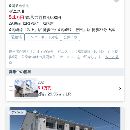
鴻巣市筑波
ゼニスⅡ
5.1
万円
管理/共益費4,000円
29.96㎡ (1R) /築7年 /2階建
高崎線「吹上」駅 徒歩9分
高崎線「行田」駅 徒歩37分
高崎線「北鴻巣」駅 徒歩37分
駐輪場
インターネット対応
公共下水
担当者が選ぶ！おすすめ物件「ゼニスⅡ」 JR高崎線「吹上駅」から徒
歩9分、単身者向けの賃貸物件「ゼニスⅡ」をご紹介します...
もっと見
る
募集中の部屋
202
5.1万円
2階 / 29.96㎡ / 1R
アパート