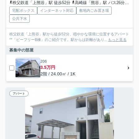
秩父鉄道「上熊谷」駅 徒歩52分
高崎線「熊谷」駅 バス26分 国際十王バス「農業教育センター」 停歩4分
宅配ボックス
インターネット対応
敷地内ごみ置き場
公共下水
秩父鉄道「上熊谷」駅から徒歩52分、穏やかな環境に位置するアパート
**「ビーフリーB棟」のご紹介です。駅からは距離があり...
もっと見る
募集中の部屋
206
3.5万円
2階 / 24.00㎡ / 1K
アパート