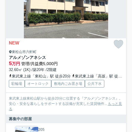
NEW
東松山市六軒町
アルメゾンアネシス
5
万円
管理/共益費5,000円
32.60㎡ (1K) /築20年 /2階建
東武東上線「東松山」駅 徒歩20分
東武東上線「高坂」駅 徒歩60分
駐輪場
オートロック
敷地内ごみ置き場
公共下水
東武東上線東松山駅から徒歩20分に位置する『アルメゾンアネシス』。
安心・安全な暮らしをサポートする設備が充実した賃貸物件...
もっと見
る
募集中の部屋
205