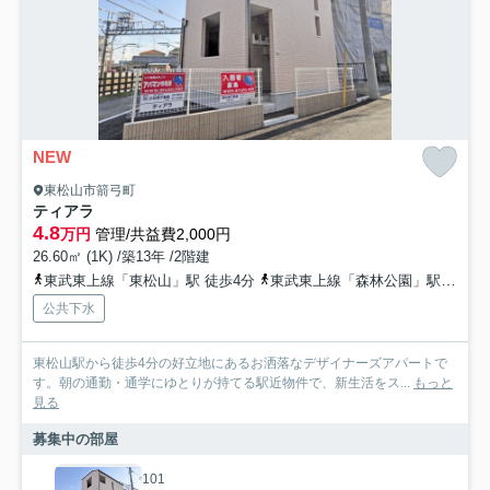
NEW
東松山市箭弓町
ティアラ
4.8
万円
管理/共益費2,000円
26.60㎡ (1K) /築13年 /2階建
東武東上線「東松山」駅 徒歩4分
東武東上線「森林公園」駅 徒歩41分
公共下水
東松山駅から徒歩4分の好立地にあるお洒落なデザイナーズアパートで
す。朝の通勤・通学にゆとりが持てる駅近物件で、新生活をス...
もっと
見る
募集中の部屋
101