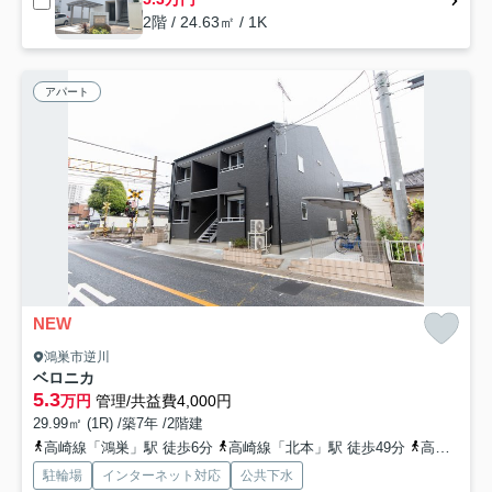
2階 / 24.63㎡ / 1K
アパート
NEW
鴻巣市逆川
ベロニカ
5.3
万円
管理/共益費4,000円
29.99㎡ (1R) /築7年 /2階建
高崎線「鴻巣」駅 徒歩6分
高崎線「北本」駅 徒歩49分
高崎線「北鴻巣」駅 徒歩64分
駐輪場
インターネット対応
公共下水