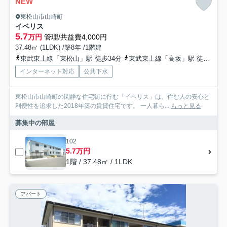
NEW
東松山市山崎町
イベリス
5.7
万円
管理/共益費4,000円
37.48㎡ (1LDK) /築8年 /1階建
東武東上線「東松山」駅 徒歩34分
東武東上線「高坂」駅 徒歩58分
インターネット対応
公共下水
東松山市山崎町の閑静な住宅街に佇む「イベリス」は、住む人の安心と
利便性を追求した2018年築の賃貸住宅です。 一人暮ら...
もっと見る
募集中の部屋
102
5.7万円
1階 / 37.48㎡ / 1LDK
アパート