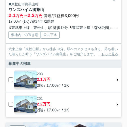
東松山市御茶山町
ワンズハイム御茶山
2.1
2.2
万円～
万円
管理/共益費3,000円
17.00㎡ (1K) /築37年 /2階建
東武東上線「東松山」駅 徒歩12分
東武東上線「森林公園」駅 徒歩52分
敷地内ごみ置き場
公共下水
武東上線「東松山駅」から徒歩13分。駅へのアクセスも良く、落ち着い
た暮らしが叶う「ワンズハイム御茶山」をご紹介します。 ...
もっと見る
募集中の部屋
203
2.1万円
2階 / 17.00㎡ / 1K
201
2.2万円
2階 / 17.00㎡ / 1K