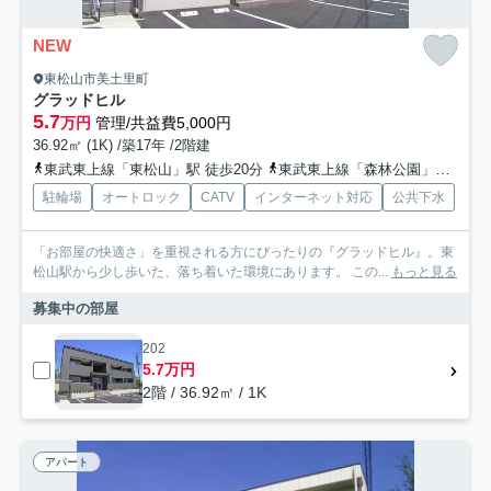
NEW
東松山市美土里町
グラッドヒル
5.7
万円
管理/共益費5,000円
36.92㎡ (1K) /築17年 /2階建
東武東上線「東松山」駅 徒歩20分
東武東上線「森林公園」駅 徒歩25分
駐輪場
オートロック
CATV
インターネット対応
公共下水
「お部屋の快適さ」を重視される方にぴったりの『グラッドヒル』。東
松山駅から少し歩いた、落ち着いた環境にあります。 この...
もっと見る
募集中の部屋
202
5.7万円
2階 / 36.92㎡ / 1K
アパート