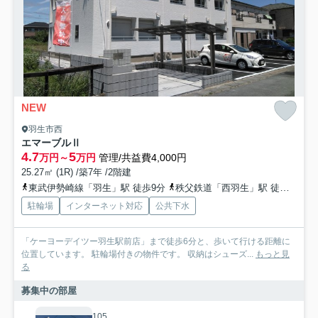
NEW
羽生市西
エマーブルⅡ
4.7
5
万円～
万円
管理/共益費4,000円
25.27㎡ (1R) /築7年 /2階建
東武伊勢崎線「羽生」駅 徒歩9分
秩父鉄道「西羽生」駅 徒歩10分
駐輪場
インターネット対応
公共下水
「ケーヨーデイツー羽生駅前店」まで徒歩6分と、歩いて行ける距離に
位置しています。 駐輪場付きの物件です。 収納はシューズ...
もっと見
る
募集中の部屋
105