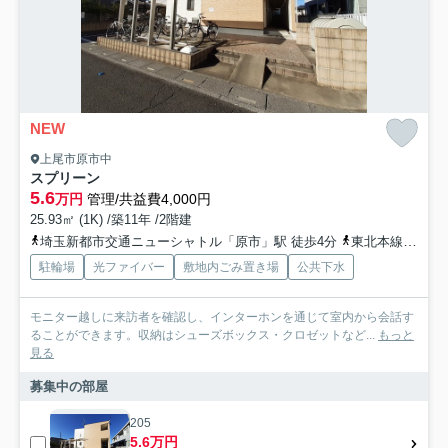
NEW
上尾市原市中
スプリーン
5.6
万円
管理/共益費4,000円
25.93㎡ (1K) /築11年 /2階建
埼玉新都市交通ニューシャトル「原市」駅 徒歩4分
東北本線「東大宮」駅 徒歩33分
駐輪場
光ファイバー
敷地内ごみ置き場
公共下水
モニター越しに来訪者を確認し、インターホンを通じて室内から会話す
ることができます。収納はシューズボックス・クロゼットなど...
もっと
見る
募集中の部屋
205
5.6万円