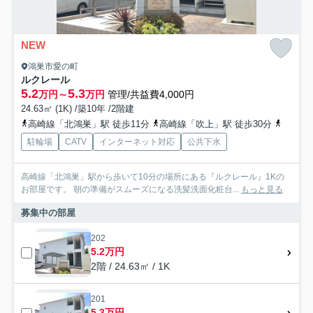
NEW
鴻巣市愛の町
ルクレール
5.2
5.3
万円～
万円
管理/共益費4,000円
24.63㎡ (1K) /築10年 /2階建
高崎線「北鴻巣」駅 徒歩11分
高崎線「吹上」駅 徒歩30分
高崎線
駐輪場
CATV
インターネット対応
公共下水
高崎線「北鴻巣」駅から歩いて10分の場所にある『ルクレール』1Kの
お部屋です。 朝の準備がスムーズになる洗髪洗面化粧台...
もっと見る
募集中の部屋
202
5.2万円
2階 / 24.63㎡ / 1K
201
5.3万円