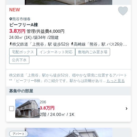
NEW
熊谷市樋春
ビーフリーA棟
3.8
万円
管理/共益費4,000円
24.00㎡ (1K) /築34年 /2階建
秩父鉄道「上熊谷」駅 徒歩52分
高崎線「熊谷」駅 バス26分 国際十王バス「農業教育センター」 停歩4分
宅配ボックス
インターネット対応
敷地内ごみ置き場
公共下水
秩父鉄道「上熊谷」駅から徒歩52分、穏やかな環境に位置するアパート
**「ビーフリーB棟」のご紹介です。駅からは距離があり...
もっと見る
募集中の部屋
206
3.8万円
2階 / 24.00㎡ / 1K
アパート