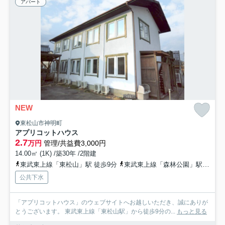
アパート
NEW
東松山市神明町
アプリコットハウス
2.7
万円
管理/共益費3,000円
14.00㎡ (1K) /築30年 /2階建
東武東上線「東松山」駅 徒歩9分
東武東上線「森林公園」駅 徒歩44分
公共下水
「アプリコットハウス」のウェブサイトへお越しいただき、誠にありが
とうございます。 東武東上線「東松山駅」から徒歩9分の...
もっと見る