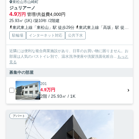
東松山市山崎町
ジュリアーノ
4.9
万円
管理/共益費4,000円
25.93㎡ (1K) /築10年 /2階建
東武東上線「東松山」駅 徒歩29分
東武東上線「高坂」駅 徒歩57分
駐輪場
インターネット対応
公共下水
近隣には便利な複合商業施設があり、日常のお買い物に困りません。お
部屋は人気のバストイレ別で、温水洗浄便座や洗髪洗面化粧台...
もっと
見る
募集中の部屋
201
4.9万円
2階 / 25.93㎡ / 1K
アパート