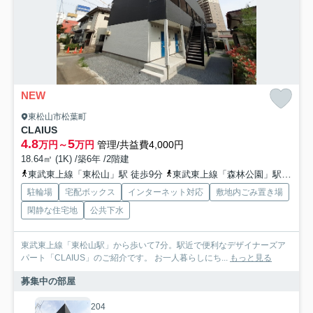
NEW
東松山市松葉町
CLAIUS
4.8
5
万円～
万円
管理/共益費4,000円
18.64㎡ (1K) /築6年 /2階建
東武東上線「東松山」駅 徒歩9分
東武東上線「森林公園」駅 徒歩34分
駐輪場
宅配ボックス
インターネット対応
敷地内ごみ置き場
閑静な住宅地
公共下水
東武東上線「東松山駅」から歩いて7分。駅近で便利なデザイナーズア
パート「CLAIUS」のご紹介です。 お一人暮らしにち...
もっと見る
募集中の部屋
204