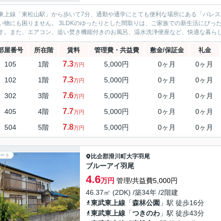
上線「東松山駅」から歩いて7分、通勤や通学にとても便利な場所にある「パレス梨花」のご紹介です。 駅前に
3LDKのゆったりとした間取りは、ご家族での新生活にぴったりです。 エレベーターがあるので、重たい荷物があっても安
す。また、エアコン、追い焚き機能付きのお風呂、温水洗浄便座など、快適な暮らしを
部屋番号
所在階
賃料
管理費・共益費
敷金/保証金
礼金
7.3
105
1階
5,000円
0ヶ月
0ヶ月
万円
7.3
102
1階
5,000円
0ヶ月
0ヶ月
万円
7.6
302
3階
5,000円
0ヶ月
0ヶ月
万円
7.7
405
4階
5,000円
0ヶ月
0ヶ月
万円
7.8
504
5階
5,000円
0ヶ月
0ヶ月
万円
ート
比企郡滑川町
大字羽尾
ブルーアイ羽尾
4.6
万円
管理/共益費5,000円
46.37㎡ (2DK) /築34年 /2階建
東武東上線
「
森林公園
」駅 徒歩16分
東武東上線
「
つきのわ
」駅 徒歩43分