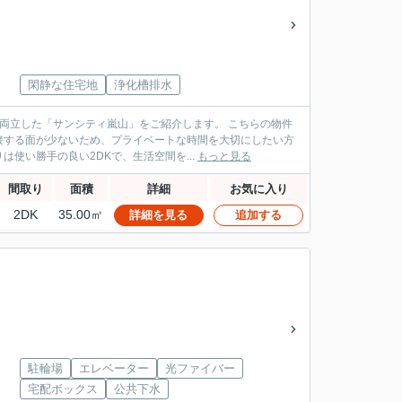
閑静な住宅地
浄化槽排水
「サンシティ嵐山」をご紹介します。 こちらの物件
接する面が少ないため、プライベートな時間を大切にしたい方
使い勝手の良い2DKで、生活空間を...
もっと見る
間取り
面積
詳細
お気に入り
2DK
35.00㎡
詳細を見る
追加する
駐輪場
エレベーター
光ファイバー
宅配ボックス
公共下水