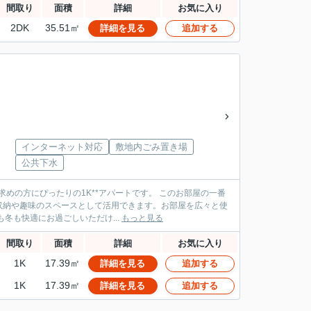
間取り
面積
詳細
お気に入り
2DK
35.51㎡
詳細を見る
追加する
インターネット対応
敷地内ごみ置き場
公共下水
ったりの1K**アパートです。 このお部屋の一番
収納や趣味のスペースとして活用できます。お部屋を広々と使
は、エアコンを完備。夏も冬も快適にお過ごしいただけ...
もっと見る
間取り
面積
詳細
お気に入り
1K
17.39㎡
詳細を見る
追加する
1K
17.39㎡
詳細を見る
追加する