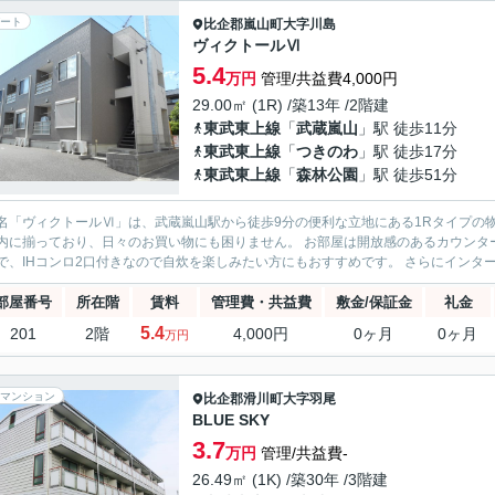
ート
比企郡嵐山町
大字川島
ヴィクトールⅥ
5.4
万円
管理/共益費4,000円
29.00㎡ (1R) /築13年 /2階建
東武東上線
「
武蔵嵐山
」駅 徒歩11分
東武東上線
「
つきのわ
」駅 徒歩17分
東武東上線
「
森林公園
」駅 徒歩51分
「ヴィクトールⅥ」は、武蔵嵐山駅から徒歩9分の便利な立地にある1Rタイプの物件です。 周辺にはドラッグストア・スーパ
内に揃っており、日々のお買い物にも困りません。 お部屋は開放感のあるカウンタ
で、IHコンロ2口付きなので自炊を楽しみたい方にもおすすめです。 さらにインター
部屋番号
所在階
賃料
管理費・共益費
敷金/保証金
礼金
5.4
201
2階
4,000円
0ヶ月
0ヶ月
万円
マンション
比企郡滑川町
大字羽尾
BLUE SKY
3.7
万円
管理/共益費-
26.49㎡ (1K) /築30年 /3階建