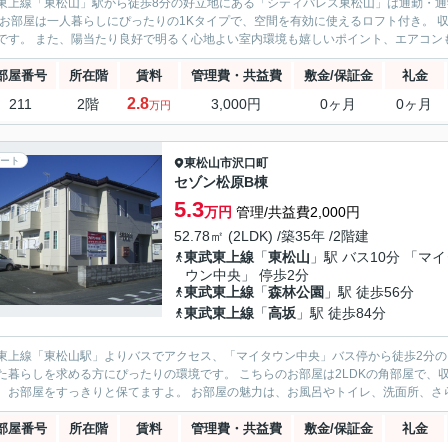
東上線「東松山」駅から徒歩8分の好立地にある「シティパレス東松山」は通勤・
です。 また、陽当たり良好で明るく心地よい室内環境も嬉しいポイント、エアコンも
部屋番号
所在階
賃料
管理費・共益費
敷金/保証金
礼金
2.8
211
2階
3,000円
0ヶ月
0ヶ月
万円
ート
東松山市
沢口町
セゾン松原B棟
5.3
万円
管理/共益費2,000円
52.78㎡ (2LDK) /築35年 /2階建
東武東上線
「
東松山
」駅 バス10分 「マ
ウン中央」 停歩2分
東武東上線
「
森林公園
」駅 徒歩56分
東武東上線
「
高坂
」駅 徒歩84分
東上線「東松山駅」よりバスでアクセス、「マイタウン中央」バス停から徒歩2分
求める方にぴったりの環境です。 こちらのお部屋は2LDKの角部屋で、収納がとても豊富なのが嬉しいポイント。お荷物が多いご家庭
でも、お部屋をすっきりと保てますよ。 お部屋の魅力は、お風呂やトイ
部屋番号
所在階
賃料
管理費・共益費
敷金/保証金
礼金