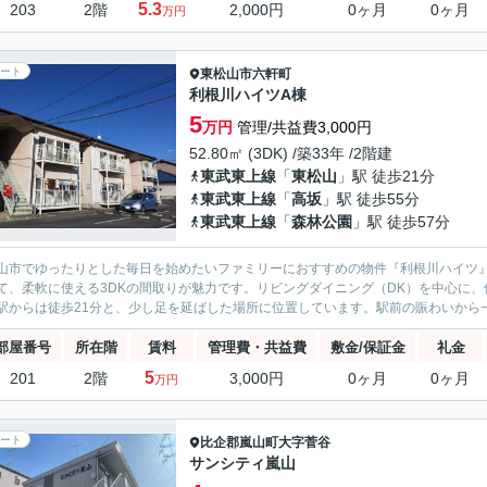
5.3
203
2階
2,000円
0ヶ月
0ヶ月
万円
ート
東松山市
六軒町
利根川ハイツA棟
5
万円
管理/共益費3,000円
52.80㎡ (3DK) /築33年 /2階建
東武東上線
「
東松山
」駅 徒歩21分
東武東上線
「
高坂
」駅 徒歩55分
東武東上線
「
森林公園
」駅 徒歩57分
市でゆったりとした毎日を始めたいファミリーにおすすめの物件『利根川ハイツ』をご紹介します。 お子様の成長
て、柔軟に使える3DKの間取りが魅力です。リビングダイニング（DK）を中心に、個室として
駅からは徒歩21分と、少し足を延ばした場所に位置しています。駅前の賑わいから一
部屋番号
所在階
賃料
管理費・共益費
敷金/保証金
礼金
5
201
2階
3,000円
0ヶ月
0ヶ月
万円
ート
比企郡嵐山町
大字菅谷
サンシティ嵐山