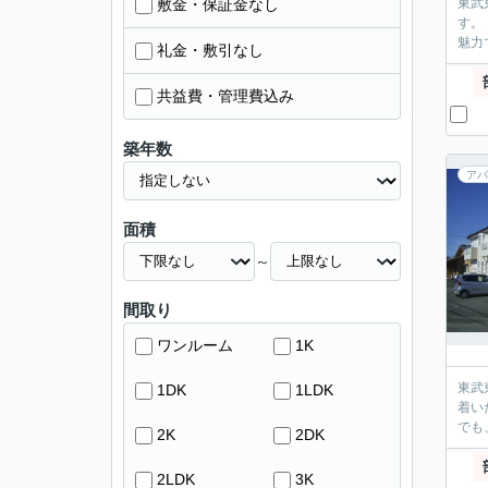
敷金・保証金なし
東武
す。 お部屋は一人暮らしにぴったりの1Kタイプで、空間を有効に使えるロフト付き。 収納や寝室スペースとして活用でき、お部屋を広く使えるのが
魅力
礼金・敷引なし
共益費・管理費込み
築年数
アパ
面積
～
間取り
ワンルーム
1K
東武
1DK
1LDK
着いた暮らしを
2K
2DK
2LDK
3K