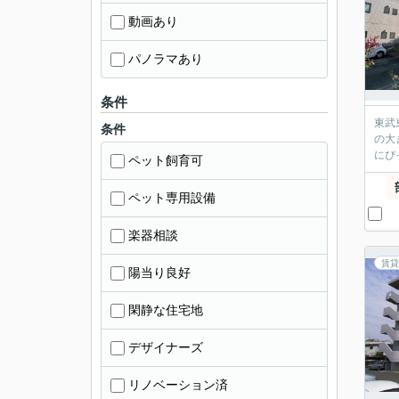
動画あり
パノラマあり
条件
東武
条件
の大
にぴ
ペット飼育可
ペット専用設備
楽器相談
賃貸
陽当り良好
閑静な住宅地
デザイナーズ
リノベーション済