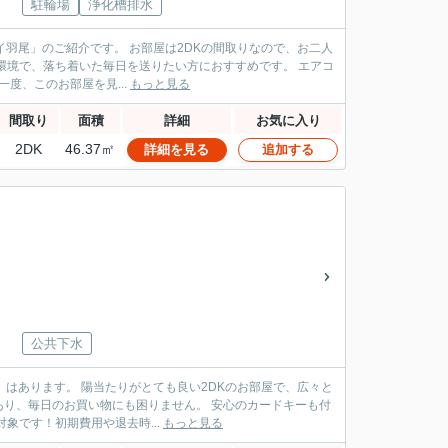
駐輪場
浄化槽排水
は2DKの間取りなので、お二人
きインターホンなど、暮らしを快適にする設備も整っています。 ぜひ一度、このお部屋を見...
もっと見る
間取り
面積
詳細
お気に入り
2DK
46.37㎡
詳細を見る
追加する
公共下水
DKのお部屋で、広々と
い物にも困りません。 安心のカードキーも付
は「楽ゾウプラン」の対象です！初期費用や退去時...
もっと見る