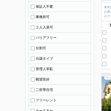
保証人不要
東武東
お買い物にも困りません。 
心で
事務所可
２人入居可
バリアフリー
分割可
分譲タイプ
管理人常駐
アパ
眺望良好
二世帯住宅
フリーレント
カードキー