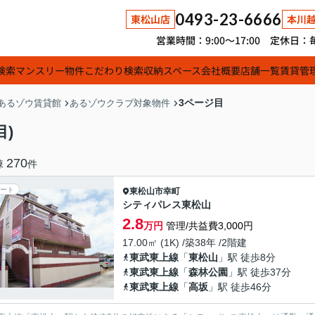
0493-23-6666
東松山店
本川
営業時間：9:00～17:00 定休
検索
マンスリー物件
こだわり検索
収納スペース
会社概要
店舗一覧
賃貸管
3ページ目
あるゾウ賃貸館
あるゾウクラブ対象物件
)
270
棟
件
ート
東松山市
幸町
シティパレス東松山
2.8
万円
管理/共益費3,000円
17.00㎡ (1K) /築38年 /2階建
東武東上線
「
東松山
」駅 徒歩8分
東武東上線
「
森林公園
」駅 徒歩37分
東武東上線
「
高坂
」駅 徒歩46分