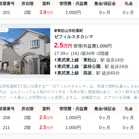
部屋番号
所在階
賃料
管理費・共益費
敷金/保証金
礼金
3.9
201
2階
2,000円
0ヶ月
0ヶ月
万円
ート
東松山市
松葉町
ゼフィルスタカシマ
2.5
万円
管理/共益費1,000円
17.39㎡ (1K) /築34年 /2階建
東武東上線
「
東松山
」駅 徒歩14分
東武東上線
「
森林公園
」駅 徒歩24分
東武東上線
「
高坂
」駅 徒歩65分
山市松葉町2丁目に位置する**『ゼフィルスタカシマ』は、快適で便利な暮らしをお求めの方にぴ
力は、なんといっても人気のロフト付き！天井が高く開放感があり、ロフト部分を
えるので、一人暮らしの空間がもっと充実しますよ。 設備面で
部屋番号
所在階
賃料
管理費・共益費
敷金/保証金
礼金
2.5
208
2階
1,000円
0ヶ月
0ヶ月
万円
2.5
211
2階
1,000円
0ヶ月
0ヶ月
万円