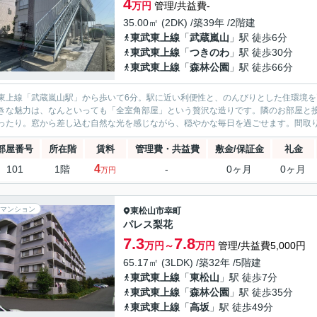
4
万円
管理/共益費-
35.00㎡ (2DK) /築39年 /2階建
東武東上線
「
武蔵嵐山
」駅 徒歩6分
東武東上線
「
つきのわ
」駅 徒歩30分
東武東上線
「
森林公園
」駅 徒歩66分
東上線「武蔵嵐山駅」から歩いて6分。駅に近い利便性と、のんびりとした住環境を両立した
きな魅力は、なんといっても「全室角部屋」という贅沢な造りです。隣のお部屋と
ったり。窓から差し込む自然な光を感じながら、穏やかな毎日を過ごせます。間取りは
部屋番号
所在階
賃料
管理費・共益費
敷金/保証金
礼金
4
101
1階
-
0ヶ月
0ヶ月
万円
マンション
東松山市
幸町
パレス梨花
7.3
7.8
万円～
万円
管理/共益費5,000円
65.17㎡ (3LDK) /築32年 /5階建
東武東上線
「
東松山
」駅 徒歩7分
東武東上線
「
森林公園
」駅 徒歩35分
東武東上線
「
高坂
」駅 徒歩49分