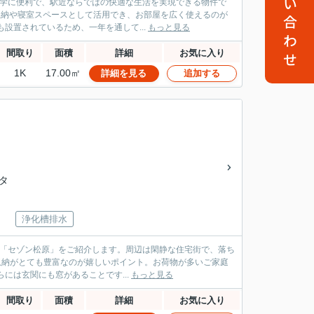
お問い合わせ
通学に便利で、駅近ならではの快適な生活を実現できる物件で
設置されているため、一年を通して...
もっと見る
間取り
面積
詳細
お気に入り
1K
17.00㎡
詳細を見る
追加する
イタ
浄化槽排水
の「セゾン松原」をご紹介します。周辺は閑静な住宅街で、落ち
レ、洗面所、さらには玄関にも窓があることです...
もっと見る
間取り
面積
詳細
お気に入り