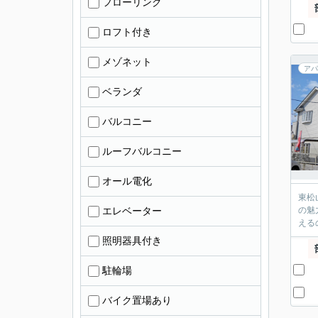
フローリング
ロフト付き
メゾネット
アパ
ベランダ
バルコニー
ルーフバルコニー
オール電化
東松
エレベーター
の魅
照明器具付き
駐輪場
バイク置場あり