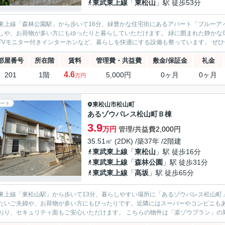
東武東上線
「
東松山
」駅 徒歩53分
上線「森林公園駅」から歩いて16分、緑豊かな住宅街にあるアパート「ブルーアイ羽尾」のご紹介です。 お部屋
お荷物が多い方にもゆったりと暮らしていただけます。 緑に囲まれた静かな環境で、落ち着いた毎日を送りたい方におすすめです。 エアコ
ンやTVモニター付
部屋番号
所在階
賃料
管理費・共益費
敷金/保証金
礼金
4.6
201
1階
5,000円
0ヶ月
0ヶ月
万円
ート
東松山市
松山町
あるゾウパレス松山町Ｂ棟
3.9
万円
管理/共益費2,000円
35.51㎡ (2DK) /築37年 /2階建
東武東上線
「
東松山
」駅 徒歩16分
東武東上線
「
森林公園
」駅 徒歩31分
東武東上線
「
高坂
」駅 徒歩65分
上線「東松山駅」から歩いて13分、暮らしやすい場所に「あるゾウパレス松山町」はあります。 陽当たりがとても良い2
たいご夫婦や、お荷物が多い方にもぴったりです。近隣にはスーパーやコンビニもあり、毎日のお買
いており、セキュリティ面もご安心いただけます。 こちらの物件