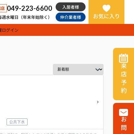
入居者様
049-223-6600
越店
お気に入り
日：毎週水曜日（年末年始除く）
仲介業者様
理
ログイン
来店予約
公共下水