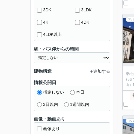
3DK
3LDK
アパ
4K
4DK
4LDK以上
駅・バス停からの時間
建物構造
追加する
東松山
わせ
情報公開日
山」
指定しない
本日
3日以内
1週間以内
画像・動画あり
アパ
画像あり