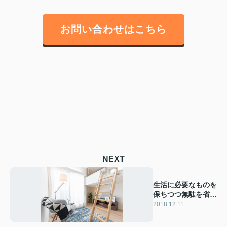
お問い合わせはこちら
NEXT
生活に必要なものを
保ちつつ無駄を省い
たアルメゾン【イン
2018.12.11
スペース】